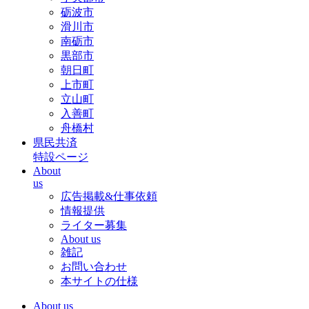
砺波市
滑川市
南砺市
黒部市
朝日町
上市町
立山町
入善町
舟橋村
県民共済
特設ページ
About
us
広告掲載&仕事依頼
情報提供
ライター募集
About us
雑記
お問い合わせ
本サイトの仕様
About us