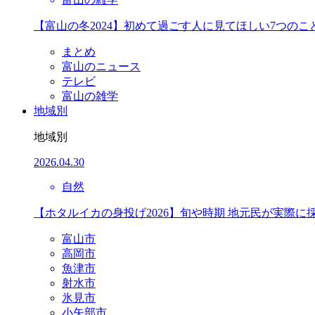
【富山の冬2024】初めて過ごす人に見てほしい7つのこ
まとめ
富山のニュース
テレビ
富山の雑学
地域別
地域別
2026.04.30
自然
【ホタルイカの身投げ2026】旬や時期 地元民が実際に
富山市
高岡市
魚津市
射水市
氷見市
小矢部市