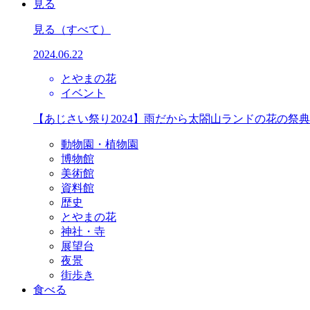
見る
見る
（すべて）
2024.06.22
とやまの花
イベント
【あじさい祭り2024】雨だから太閤山ランドの花の祭
動物園・植物園
博物館
美術館
資料館
歴史
とやまの花
神社・寺
展望台
夜景
街歩き
食べる