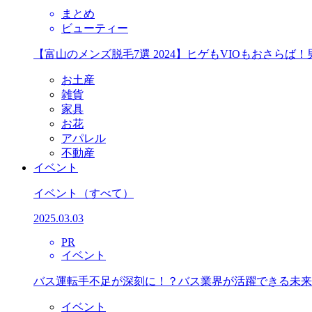
まとめ
ビューティー
【富山のメンズ脱毛7選 2024】ヒゲもVIOもおさら
お土産
雑貨
家具
お花
アパレル
不動産
イベント
イベント
（すべて）
2025.03.03
PR
イベント
バス運転手不足が深刻に！？バス業界が活躍できる未来
イベント