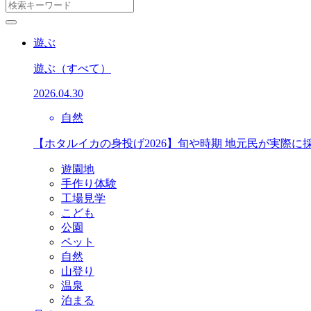
遊ぶ
遊ぶ
（すべて）
2026.04.30
自然
【ホタルイカの身投げ2026】旬や時期 地元民が実際に
遊園地
手作り体験
工場見学
こども
公園
ペット
自然
山登り
温泉
泊まる