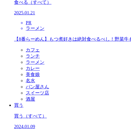
食べる
（すべて）
2025.01.21
PR
ラーメン
【8番らーめん】もつ煮好きは絶対食べるべし！野菜牛
カフェ
ランチ
ラーメン
カレー
美食娘
名水
パン屋さん
スイーツ店
酒屋
買う
買う
（すべて）
2024.01.09