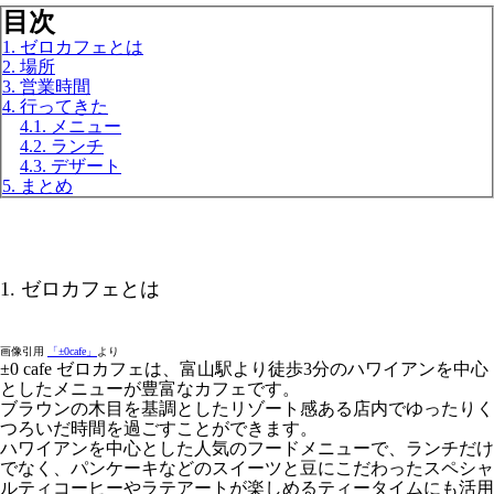
目次
1. ゼロカフェとは
2. 場所
3. 営業時間
4. 行ってきた
4.1. メニュー
4.2. ランチ
4.3. デザート
5. まとめ
1. ゼロカフェとは
画像引用
「±0cafe」
より
±0 cafe ゼロカフェは、富山駅より徒歩3分のハワイアンを中心
としたメニューが豊富なカフェです。
ブラウンの木目を基調としたリゾート感ある店内でゆったりく
つろいだ時間を過ごすことができます。
ハワイアンを中心とした人気のフードメニューで、ランチだけ
でなく、パンケーキなどのスイーツと豆にこだわったスペシャ
ルティコーヒーやラテアートが楽しめるティータイムにも活用