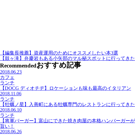
【編集長推薦】資産運用のためにオススメしたい本3選
【鼓ヶ滝】弁慶岩もある小矢部のマル秘スポットに行ってきた
おすすめ記事
Recommended
2018.06.23
カフェ
ランチ
【DOCG ディオチヂ】ロケーションも味も最高のイタリアン
2018.11.06
ランチ
【牡蠣ノ星】入善町にある牡蠣専門のレストランに行ってきた
2018.06.10
ランチ
【将軍バーガー】富山にできた焼き肉屋の本格ハンバーガーが
旨い！
2018.06.26