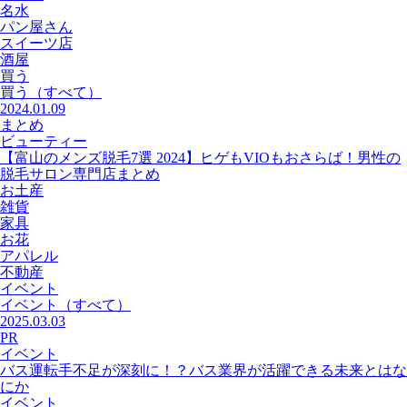
名水
パン屋さん
スイーツ店
酒屋
買う
買う
（すべて）
2024.01.09
まとめ
ビューティー
【富山のメンズ脱毛7選 2024】ヒゲもVIOもおさらば！男性の
脱毛サロン専門店まとめ
お土産
雑貨
家具
お花
アパレル
不動産
イベント
イベント
（すべて）
2025.03.03
PR
イベント
バス運転手不足が深刻に！？バス業界が活躍できる未来とはな
にか
イベント