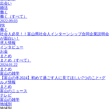
出会い
婚活
働く
働く
（すべて）
2022.09.03
PR
働く
社会人必見！！富山県社会人インターンシップ合同企業説明会
が面白い！
求人情報
インタビュー
お金
まとめ
まとめ
（すべて）
2024.01.22
まとめ
富山の雑学
【富山の冬2024】初めて過ごす人に見てほしい7つのこと+グ
ルメ情報
まとめ
富山のニュース
テレビ
富山の雑学
地域別
地域別