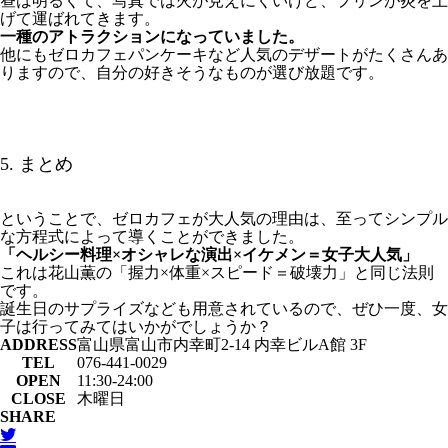
昼は明るくて、写真では火が見えにくいけど、プリンが炎を上
げて運ばれてきます。
一種のアトラクションになっていました。
他にもゼロカフェパンケーキなど人気のデザートがたくさんあ
りますので、自分の好きそうなものが選び放題です。
5. まとめ
ということで、ゼロカフェが大人気の理由は、至ってシンプル
な方程式によって導くことができました。
「ヘルシー料理×オシャレな演出×イケメン＝女子大人気」
これは花山薫の「握力×体重×スピード＝破壊力」と同じ法則
です。
誕生日のサプライズなども用意されているので、ぜひ一度、女
子は行ってみてはいかがでしょうか？
ADDRESS
富山県富山市内幸町2-14 内幸ビルA館 3F ‎
TEL
076-441-0029 ‎
OPEN
11:30-24:00
CLOSE
木曜日
SHARE