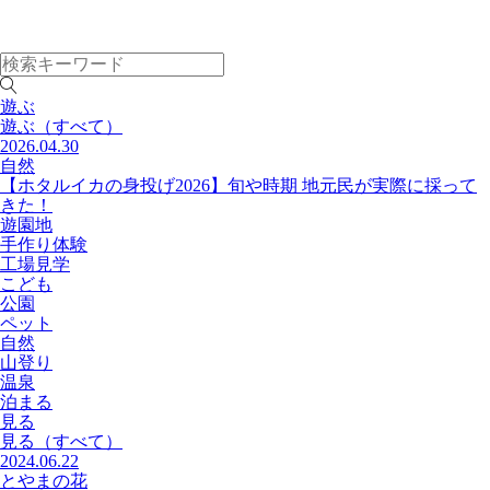
遊ぶ
遊ぶ
（すべて）
2026.04.30
自然
【ホタルイカの身投げ2026】旬や時期 地元民が実際に採って
きた！
遊園地
手作り体験
工場見学
こども
公園
ペット
自然
山登り
温泉
泊まる
見る
見る
（すべて）
2024.06.22
とやまの花