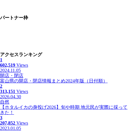
パートナー枠
アクセスランキング
1
602,519
Views
2024.11.05
開店・閉店
富山県の開店・閉店情報まとめ2024年版（日付順）
2
313,151
Views
2026.04.30
自然
【ホタルイカの身投げ2026】旬や時期 地元民が実際に採って
きた！
3
207,852
Views
2023.01.05