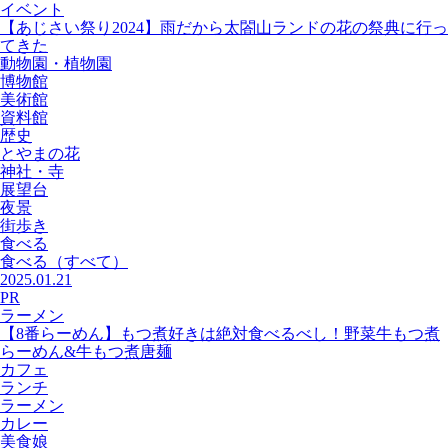
イベント
【あじさい祭り2024】雨だから太閤山ランドの花の祭典に行っ
てきた
動物園・植物園
博物館
美術館
資料館
歴史
とやまの花
神社・寺
展望台
夜景
街歩き
食べる
食べる
（すべて）
2025.01.21
PR
ラーメン
【8番らーめん】もつ煮好きは絶対食べるべし！野菜牛もつ煮
らーめん&牛もつ煮唐麺
カフェ
ランチ
ラーメン
カレー
美食娘