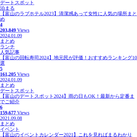
デートスポット
泊まる
【富山のラブホテル2023】清潔感あって女性に人気の場所まと
め
4
203,849
Views
2024.01.09
まとめ
ランチ
人気記事
【富山の回転寿司2024】地元民が評価！おすすめランキング10
選
5
161,205
Views
2024.01.09
まとめ
デートスポット
【富山のデートスポット2024】雨の日もOK！最新から定番ま
でご紹介
6
159,677
Views
2021.09.08
まとめ
イベント
【富山のイベントカレンダー2021】これを見ればまるわかり