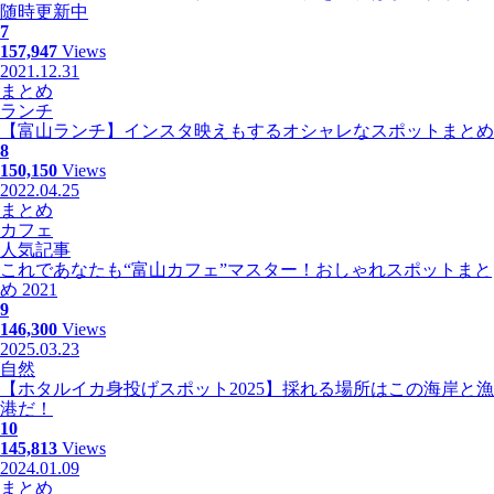
随時更新中
7
157,947
Views
2021.12.31
まとめ
ランチ
【富山ランチ】インスタ映えもするオシャレなスポットまとめ
8
150,150
Views
2022.04.25
まとめ
カフェ
人気記事
これであなたも“富山カフェ”マスター！おしゃれスポットまと
め 2021
9
146,300
Views
2025.03.23
自然
【ホタルイカ身投げスポット2025】採れる場所はこの海岸と漁
港だ！
10
145,813
Views
2024.01.09
まとめ