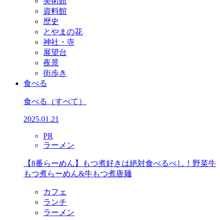
美術館
資料館
歴史
とやまの花
神社・寺
展望台
夜景
街歩き
食べる
食べる
（すべて）
2025.01.21
PR
ラーメン
【8番らーめん】もつ煮好きは絶対食べるべし！野菜牛
もつ煮らーめん&牛もつ煮唐麺
カフェ
ランチ
ラーメン