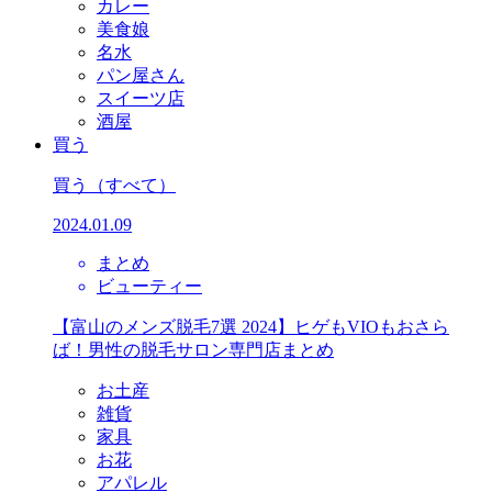
カレー
美食娘
名水
パン屋さん
スイーツ店
酒屋
買う
買う
（すべて）
2024.01.09
まとめ
ビューティー
【富山のメンズ脱毛7選 2024】ヒゲもVIOもおさら
ば！男性の脱毛サロン専門店まとめ
お土産
雑貨
家具
お花
アパレル