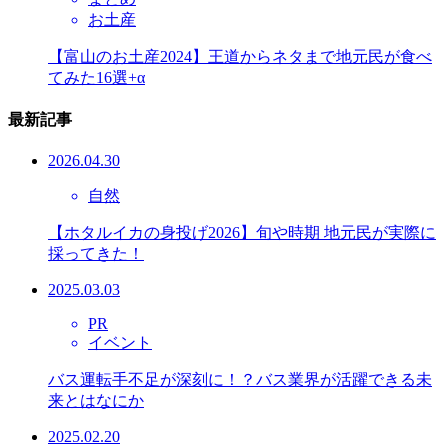
お土産
【富山のお土産2024】王道からネタまで地元民が食べ
てみた16選+α
最新記事
2026.04.30
自然
【ホタルイカの身投げ2026】旬や時期 地元民が実際に
採ってきた！
2025.03.03
PR
イベント
バス運転手不足が深刻に！？バス業界が活躍できる未
来とはなにか
2025.02.20