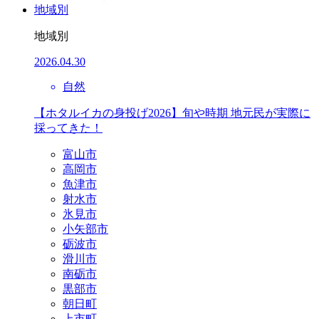
地域別
地域別
2026.04.30
自然
【ホタルイカの身投げ2026】旬や時期 地元民が実際に
採ってきた！
富山市
高岡市
魚津市
射水市
氷見市
小矢部市
砺波市
滑川市
南砺市
黒部市
朝日町
上市町