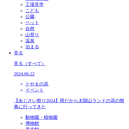
工場見学
こども
公園
ペット
自然
山登り
温泉
泊まる
見る
見る
（すべて）
2024.06.22
とやまの花
イベント
【あじさい祭り2024】雨だから太閤山ランドの花の祭
典に行ってきた
動物園・植物園
博物館