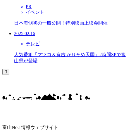
PR
イベント
日本海側初の一般公開！特別映画上映会開催！
2025.02.16
テレビ
人気番組「マツコ＆有吉 かりそめ天国」2時間SPで富
山県が登場
富山No.1情報ウェブサイト