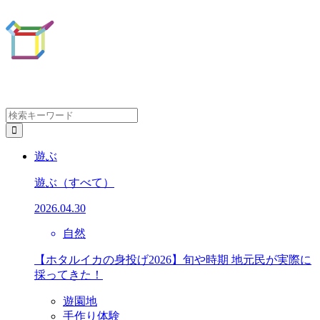
遊ぶ
遊ぶ
（すべて）
2026.04.30
自然
【ホタルイカの身投げ2026】旬や時期 地元民が実際に
採ってきた！
遊園地
手作り体験