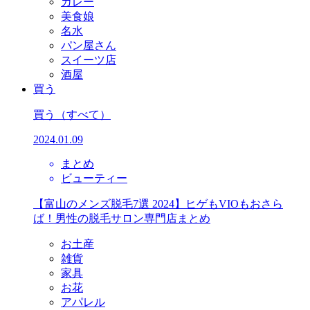
カレー
美食娘
名水
パン屋さん
スイーツ店
酒屋
買う
買う
（すべて）
2024.01.09
まとめ
ビューティー
【富山のメンズ脱毛7選 2024】ヒゲもVIOもおさら
ば！男性の脱毛サロン専門店まとめ
お土産
雑貨
家具
お花
アパレル