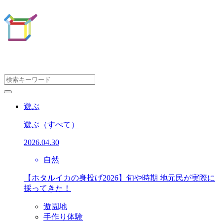
遊ぶ
遊ぶ
（すべて）
2026.04.30
自然
【ホタルイカの身投げ2026】旬や時期 地元民が実際に
採ってきた！
遊園地
手作り体験