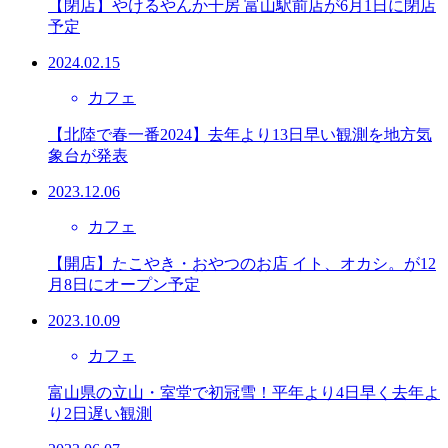
【閉店】やけるやんか千房 富山駅前店が6月1日に閉店
予定
2024.02.15
カフェ
【北陸で春一番2024】去年より13日早い観測を地方気
象台が発表
2023.12.06
カフェ
【開店】たこやき・おやつのお店 イト、オカシ。が12
月8日にオープン予定
2023.10.09
カフェ
富山県の立山・室堂で初冠雪！平年より4日早く去年よ
り2日遅い観測