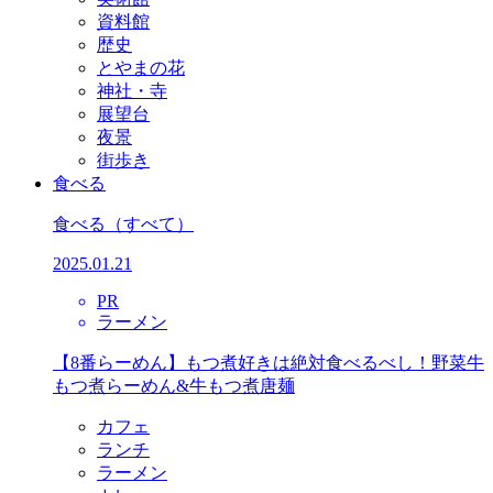
資料館
歴史
とやまの花
神社・寺
展望台
夜景
街歩き
食べる
食べる
（すべて）
2025.01.21
PR
ラーメン
【8番らーめん】もつ煮好きは絶対食べるべし！野菜牛
もつ煮らーめん&牛もつ煮唐麺
カフェ
ランチ
ラーメン