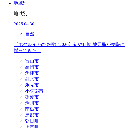
地域別
地域別
2026.04.30
自然
【ホタルイカの身投げ2026】旬や時期 地元民が実際に
採ってきた！
富山市
高岡市
魚津市
射水市
氷見市
小矢部市
砺波市
滑川市
南砺市
黒部市
朝日町
上市町