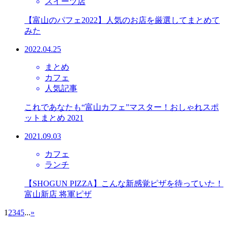
スイーツ店
【富山のパフェ2022】人気のお店を厳選してまとめて
みた
2022.04.25
まとめ
カフェ
人気記事
これであなたも“富山カフェ”マスター！おしゃれスポ
ットまとめ 2021
2021.09.03
カフェ
ランチ
【SHOGUN PIZZA】こんな新感覚ピザを待っていた！
富山新店 将軍ピザ
1
2
3
4
5
...
»