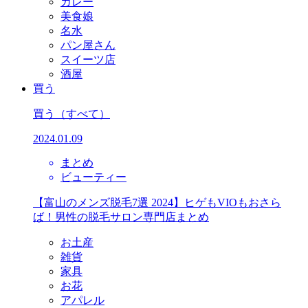
カレー
美食娘
名水
パン屋さん
スイーツ店
酒屋
買う
買う
（すべて）
2024.01.09
まとめ
ビューティー
【富山のメンズ脱毛7選 2024】ヒゲもVIOもおさら
ば！男性の脱毛サロン専門店まとめ
お土産
雑貨
家具
お花
アパレル