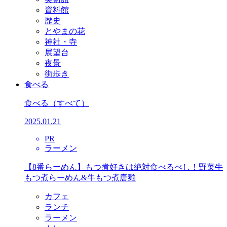
資料館
歴史
とやまの花
神社・寺
展望台
夜景
街歩き
食べる
食べる
（すべて）
2025.01.21
PR
ラーメン
【8番らーめん】もつ煮好きは絶対食べるべし！野菜牛
もつ煮らーめん&牛もつ煮唐麺
カフェ
ランチ
ラーメン