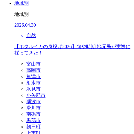
地域別
地域別
2026.04.30
自然
【ホタルイカの身投げ2026】旬や時期 地元民が実際に
採ってきた！
富山市
高岡市
魚津市
射水市
氷見市
小矢部市
砺波市
滑川市
南砺市
黒部市
朝日町
上市町