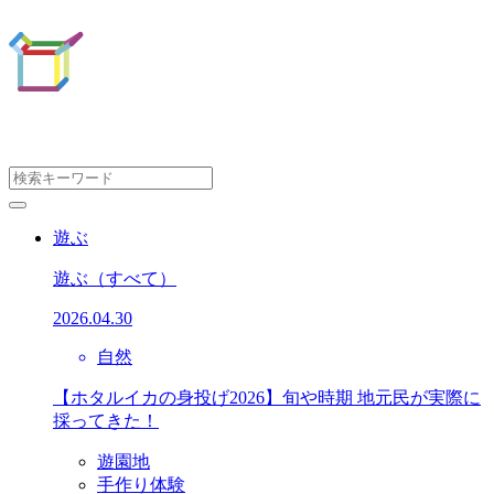
遊ぶ
遊ぶ
（すべて）
2026.04.30
自然
【ホタルイカの身投げ2026】旬や時期 地元民が実際に
採ってきた！
遊園地
手作り体験