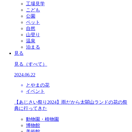
工場見学
こども
公園
ペット
自然
山登り
温泉
泊まる
見る
見る
（すべて）
2024.06.22
とやまの花
イベント
【あじさい祭り2024】雨だから太閤山ランドの花の祭
典に行ってきた
動物園・植物園
博物館
美術館