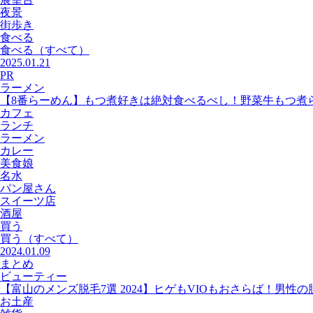
夜景
街歩き
食べる
食べる
（すべて）
2025.01.21
PR
ラーメン
【8番らーめん】もつ煮好きは絶対食べるべし！野菜牛もつ煮
カフェ
ランチ
ラーメン
カレー
美食娘
名水
パン屋さん
スイーツ店
酒屋
買う
買う
（すべて）
2024.01.09
まとめ
ビューティー
【富山のメンズ脱毛7選 2024】ヒゲもVIOもおさらば！男性
お土産