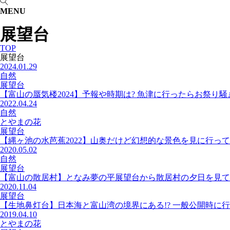
MENU
展望台
TOP
展望台
2024.01.29
自然
展望台
【富山の蜃気楼2024】予報や時期は? 魚津に行ったらお祭り
2022.04.24
自然
とやまの花
展望台
【縄ヶ池の水芭蕉2022】山奥だけど幻想的な景色を見に行っ
2020.05.02
自然
展望台
【富山の散居村】となみ夢の平展望台から散居村の夕日を見て
2020.11.04
展望台
【生地鼻灯台】日本海と富山湾の境界にある!? 一般公開時に
2019.04.10
とやまの花