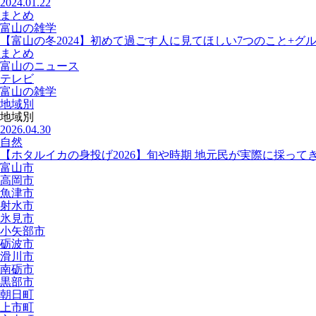
2024.01.22
まとめ
富山の雑学
【富山の冬2024】初めて過ごす人に見てほしい7つのこと+グ
まとめ
富山のニュース
テレビ
富山の雑学
地域別
地域別
2026.04.30
自然
【ホタルイカの身投げ2026】旬や時期 地元民が実際に採って
富山市
高岡市
魚津市
射水市
氷見市
小矢部市
砺波市
滑川市
南砺市
黒部市
朝日町
上市町