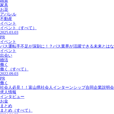
雑貨
家具
お花
アパレル
不動産
イベント
イベント
（すべて）
2025.03.03
PR
イベント
バス運転手不足が深刻に！？バス業界が活躍できる未来とはな
イベント
出会い
婚活
働く
働く
（すべて）
2022.09.03
PR
働く
社会人必見！！富山県社会人インターンシップ合同企業説明会
求人情報
インタビュー
お金
まとめ
まとめ
（すべて）