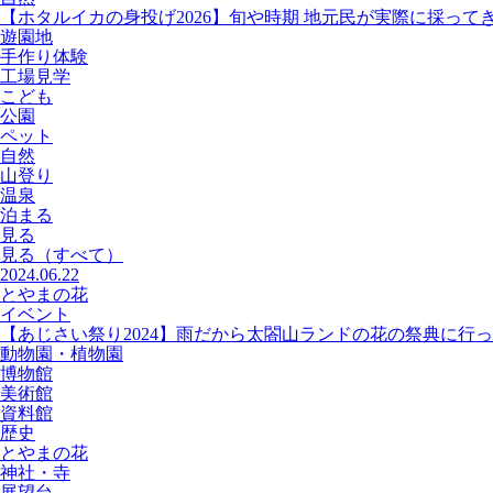
【ホタルイカの身投げ2026】旬や時期 地元民が実際に採って
遊園地
手作り体験
工場見学
こども
公園
ペット
自然
山登り
温泉
泊まる
見る
見る
（すべて）
2024.06.22
とやまの花
イベント
【あじさい祭り2024】雨だから太閤山ランドの花の祭典に行
動物園・植物園
博物館
美術館
資料館
歴史
とやまの花
神社・寺
展望台