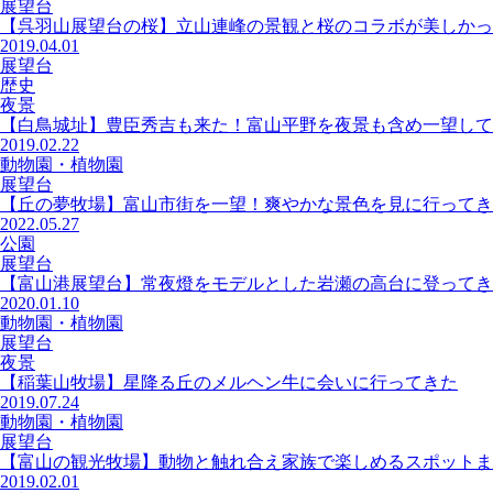
展望台
【呉羽山展望台の桜】立山連峰の景観と桜のコラボが美しかっ
2019.04.01
展望台
歴史
夜景
【白鳥城址】豊臣秀吉も来た！富山平野を夜景も含め一望して
2019.02.22
動物園・植物園
展望台
【丘の夢牧場】富山市街を一望！爽やかな景色を見に行ってき
2022.05.27
公園
展望台
【富山港展望台】常夜燈をモデルとした岩瀬の高台に登ってき
2020.01.10
動物園・植物園
展望台
夜景
【稲葉山牧場】星降る丘のメルヘン牛に会いに行ってきた
2019.07.24
動物園・植物園
展望台
【富山の観光牧場】動物と触れ合え家族で楽しめるスポットま
2019.02.01