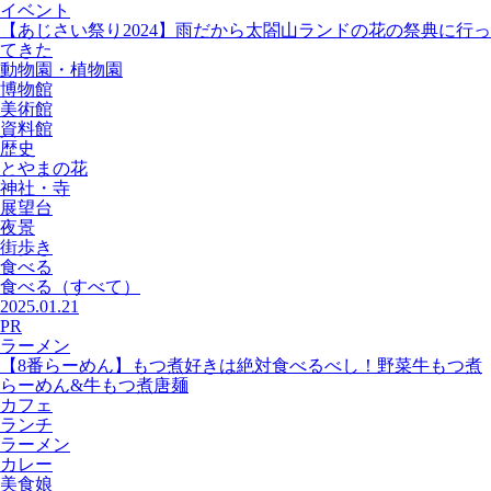
イベント
【あじさい祭り2024】雨だから太閤山ランドの花の祭典に行っ
てきた
動物園・植物園
博物館
美術館
資料館
歴史
とやまの花
神社・寺
展望台
夜景
街歩き
食べる
食べる
（すべて）
2025.01.21
PR
ラーメン
【8番らーめん】もつ煮好きは絶対食べるべし！野菜牛もつ煮
らーめん&牛もつ煮唐麺
カフェ
ランチ
ラーメン
カレー
美食娘