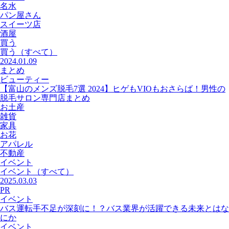
名水
パン屋さん
スイーツ店
酒屋
買う
買う
（すべて）
2024.01.09
まとめ
ビューティー
【富山のメンズ脱毛7選 2024】ヒゲもVIOもおさらば！男性の
脱毛サロン専門店まとめ
お土産
雑貨
家具
お花
アパレル
不動産
イベント
イベント
（すべて）
2025.03.03
PR
イベント
バス運転手不足が深刻に！？バス業界が活躍できる未来とはな
にか
イベント