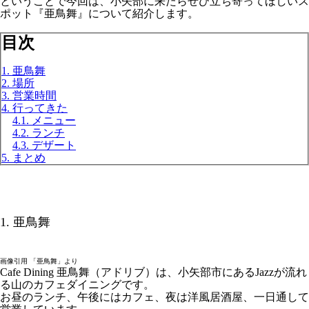
ということで今回は、小矢部に来たらぜひ立ち寄ってほしいス
ポット『亜鳥舞』について紹介します。
目次
1. 亜鳥舞
2. 場所
3. 営業時間
4. 行ってきた
4.1. メニュー
4.2. ランチ
4.3. デザート
5. まとめ
1. 亜鳥舞
画像引用 「亜鳥舞」より
Cafe Dining 亜鳥舞（アドリブ）は、小矢部市にあるJazzが流れ
る山のカフェダイニングです。
お昼のランチ、午後にはカフェ、夜は洋風居酒屋、一日通して