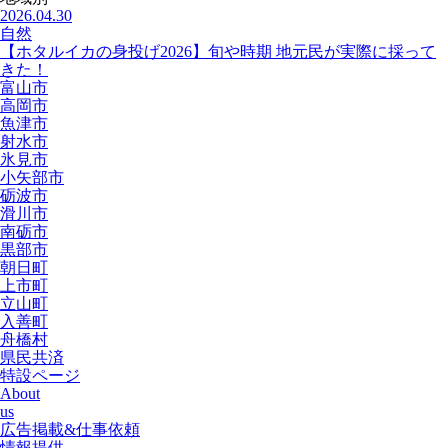
2026.04.30
自然
【ホタルイカの身投げ2026】旬や時期 地元民が実際に採って
きた！
富山市
高岡市
魚津市
射水市
氷見市
小矢部市
砺波市
滑川市
南砺市
黒部市
朝日町
上市町
立山町
入善町
舟橋村
県民共済
特設ページ
About
us
広告掲載&仕事依頼
情報提供