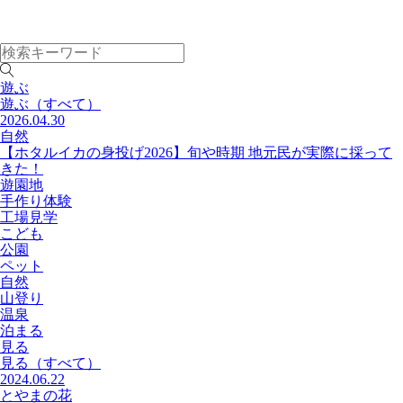
遊ぶ
遊ぶ
（すべて）
2026.04.30
自然
【ホタルイカの身投げ2026】旬や時期 地元民が実際に採って
きた！
遊園地
手作り体験
工場見学
こども
公園
ペット
自然
山登り
温泉
泊まる
見る
見る
（すべて）
2024.06.22
とやまの花