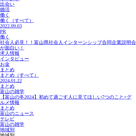
出会い
婚活
働く
働く
（すべて）
2022.09.03
PR
働く
社会人必見！！富山県社会人インターンシップ合同企業説明会
が面白い！
求人情報
インタビュー
お金
まとめ
まとめ
（すべて）
2024.01.22
まとめ
富山の雑学
【富山の冬2024】初めて過ごす人に見てほしい7つのこと+グ
ルメ情報
まとめ
富山のニュース
テレビ
富山の雑学
地域別
地域別