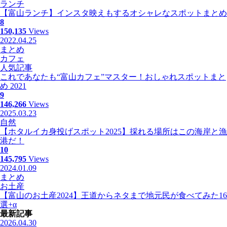
ランチ
【富山ランチ】インスタ映えもするオシャレなスポットまとめ
8
150,135
Views
2022.04.25
まとめ
カフェ
人気記事
これであなたも“富山カフェ”マスター！おしゃれスポットまと
め 2021
9
146,266
Views
2025.03.23
自然
【ホタルイカ身投げスポット2025】採れる場所はこの海岸と漁
港だ！
10
145,795
Views
2024.01.09
まとめ
お土産
【富山のお土産2024】王道からネタまで地元民が食べてみた16
選+α
最新記事
2026.04.30