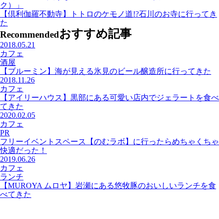
ク）」
【倶利伽羅不動寺】トトロのケモノ道!?石川のお寺に行ってき
た
おすすめ記事
Recommended
2018.05.21
カフェ
酒屋
【ブルーミン】海が見える氷見のビール醸造所に行ってきた
2018.11.26
カフェ
【アイリーハウス】黒部にある可愛い店内でジェラートを食べ
てきた
2020.02.05
カフェ
PR
フリーイベントスペース【のむラボ】に行ったらめちゃくちゃ
快適だった！
2019.06.26
カフェ
ランチ
【MUROYA ムロヤ】岩瀬にある悠牧豚のおいしいランチを食
べてきた