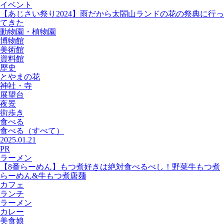
イベント
【あじさい祭り2024】雨だから太閤山ランドの花の祭典に行っ
てきた
動物園・植物園
博物館
美術館
資料館
歴史
とやまの花
神社・寺
展望台
夜景
街歩き
食べる
食べる
（すべて）
2025.01.21
PR
ラーメン
【8番らーめん】もつ煮好きは絶対食べるべし！野菜牛もつ煮
らーめん&牛もつ煮唐麺
カフェ
ランチ
ラーメン
カレー
美食娘