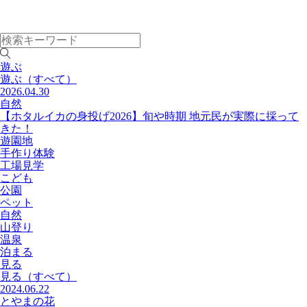
遊ぶ
遊ぶ
（すべて）
2026.04.30
自然
【ホタルイカの身投げ2026】旬や時期 地元民が実際に採って
きた！
遊園地
手作り体験
工場見学
こども
公園
ペット
自然
山登り
温泉
泊まる
見る
見る
（すべて）
2024.06.22
とやまの花