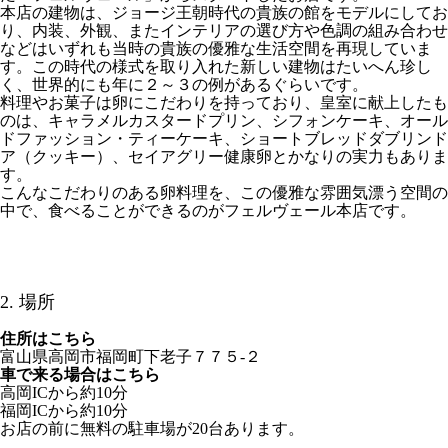
本店の建物は、ジョージ王朝時代の貴族の館をモデルにしてお
り、内装、外観、またインテリアの選び方や色調の組み合わせ
などはいずれも当時の貴族の優雅な生活空間を再現していま
す。この時代の様式を取り入れた新しい建物はたいへん珍し
く、世界的にも年に２～３の例があるぐらいです。
料理やお菓子は卵にこだわりを持っており、皇室に献上したも
のは、キャラメルカスタードプリン、シフォンケーキ、オール
ドファッション・ティーケーキ、ショートブレッドダブリンド
ア（クッキー）、セイアグリー健康卵とかなりの実力もありま
す。
こんなこだわりのある卵料理を、この優雅な雰囲気漂う空間の
中で、食べることができるのがフェルヴェール本店です。
2. 場所
住所はこちら
富山県高岡市福岡町下老子７７５-２
車で来る場合はこちら
高岡ICから約10分
福岡ICから約10分
お店の前に無料の駐車場が20台あります。