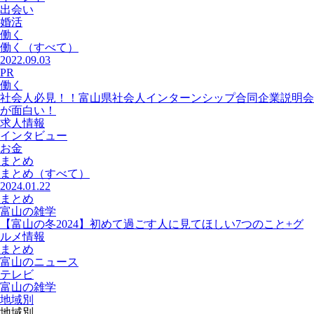
出会い
婚活
働く
働く
（すべて）
2022.09.03
PR
働く
社会人必見！！富山県社会人インターンシップ合同企業説明会
が面白い！
求人情報
インタビュー
お金
まとめ
まとめ
（すべて）
2024.01.22
まとめ
富山の雑学
【富山の冬2024】初めて過ごす人に見てほしい7つのこと+グ
ルメ情報
まとめ
富山のニュース
テレビ
富山の雑学
地域別
地域別