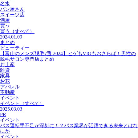
名水
パン屋さん
スイーツ店
酒屋
買う
買う
（すべて）
2024.01.09
まとめ
ビューティー
【富山のメンズ脱毛7選 2024】ヒゲもVIOもおさらば！男性の
脱毛サロン専門店まとめ
お土産
雑貨
家具
お花
アパレル
不動産
イベント
イベント
（すべて）
2025.03.03
PR
イベント
バス運転手不足が深刻に！？バス業界が活躍できる未来とはな
にか
イベント