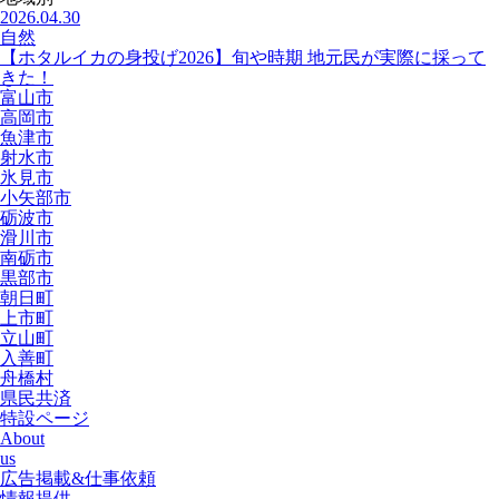
2026.04.30
自然
【ホタルイカの身投げ2026】旬や時期 地元民が実際に採って
きた！
富山市
高岡市
魚津市
射水市
氷見市
小矢部市
砺波市
滑川市
南砺市
黒部市
朝日町
上市町
立山町
入善町
舟橋村
県民共済
特設ページ
About
us
広告掲載&仕事依頼
情報提供