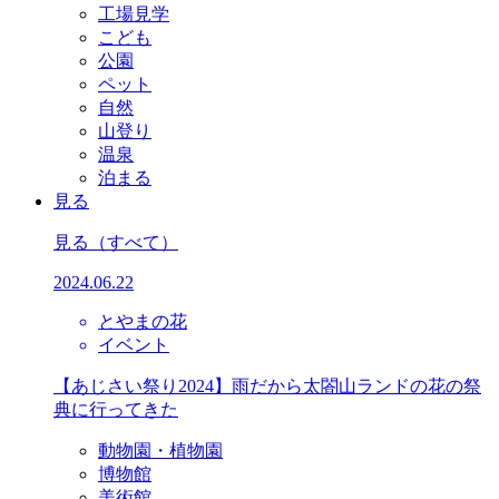
工場見学
こども
公園
ペット
自然
山登り
温泉
泊まる
見る
見る
（すべて）
2024.06.22
とやまの花
イベント
【あじさい祭り2024】雨だから太閤山ランドの花の祭
典に行ってきた
動物園・植物園
博物館
美術館