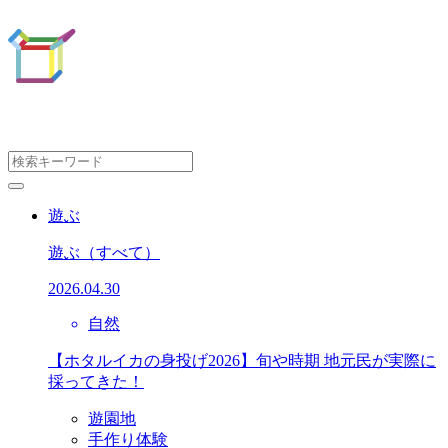
遊ぶ
遊ぶ
（すべて）
2026.04.30
自然
【ホタルイカの身投げ2026】旬や時期 地元民が実際に
採ってきた！
遊園地
手作り体験