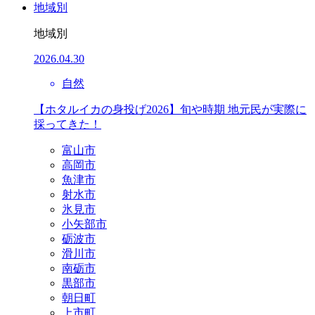
地域別
地域別
2026.04.30
自然
【ホタルイカの身投げ2026】旬や時期 地元民が実際に
採ってきた！
富山市
高岡市
魚津市
射水市
氷見市
小矢部市
砺波市
滑川市
南砺市
黒部市
朝日町
上市町