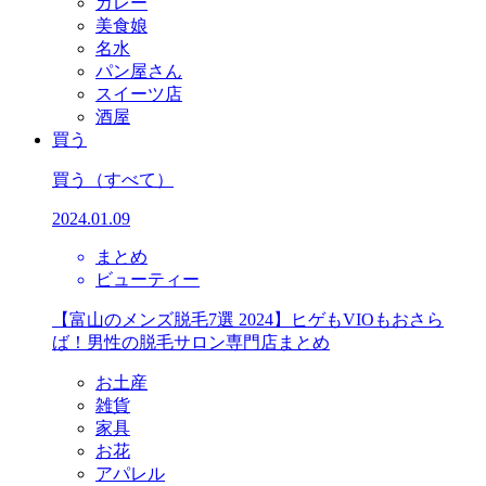
カレー
美食娘
名水
パン屋さん
スイーツ店
酒屋
買う
買う
（すべて）
2024.01.09
まとめ
ビューティー
【富山のメンズ脱毛7選 2024】ヒゲもVIOもおさら
ば！男性の脱毛サロン専門店まとめ
お土産
雑貨
家具
お花
アパレル