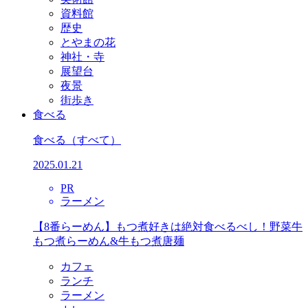
資料館
歴史
とやまの花
神社・寺
展望台
夜景
街歩き
食べる
食べる
（すべて）
2025.01.21
PR
ラーメン
【8番らーめん】もつ煮好きは絶対食べるべし！野菜牛
もつ煮らーめん&牛もつ煮唐麺
カフェ
ランチ
ラーメン