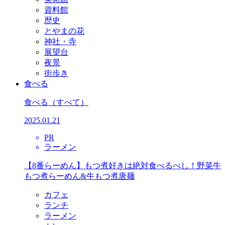
資料館
歴史
とやまの花
神社・寺
展望台
夜景
街歩き
食べる
食べる
（すべて）
2025.01.21
PR
ラーメン
【8番らーめん】もつ煮好きは絶対食べるべし！野菜牛
もつ煮らーめん&牛もつ煮唐麺
カフェ
ランチ
ラーメン