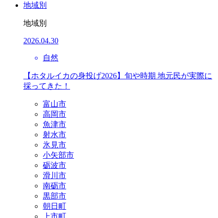
地域別
地域別
2026.04.30
自然
【ホタルイカの身投げ2026】旬や時期 地元民が実際に
採ってきた！
富山市
高岡市
魚津市
射水市
氷見市
小矢部市
砺波市
滑川市
南砺市
黒部市
朝日町
上市町