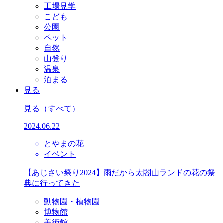
工場見学
こども
公園
ペット
自然
山登り
温泉
泊まる
見る
見る
（すべて）
2024.06.22
とやまの花
イベント
【あじさい祭り2024】雨だから太閤山ランドの花の祭
典に行ってきた
動物園・植物園
博物館
美術館