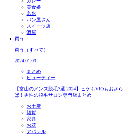
カレー
美食娘
名水
パン屋さん
スイーツ店
酒屋
買う
買う
（すべて）
2024.01.09
まとめ
ビューティー
【富山のメンズ脱毛7選 2024】ヒゲもVIOもおさら
ば！男性の脱毛サロン専門店まとめ
お土産
雑貨
家具
お花
アパレル