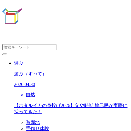
遊ぶ
遊ぶ
（すべて）
2026.04.30
自然
【ホタルイカの身投げ2026】旬や時期 地元民が実際に
採ってきた！
遊園地
手作り体験