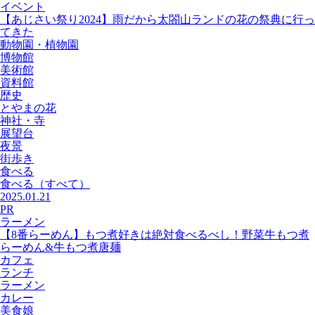
イベント
【あじさい祭り2024】雨だから太閤山ランドの花の祭典に行っ
てきた
動物園・植物園
博物館
美術館
資料館
歴史
とやまの花
神社・寺
展望台
夜景
街歩き
食べる
食べる
（すべて）
2025.01.21
PR
ラーメン
【8番らーめん】もつ煮好きは絶対食べるべし！野菜牛もつ煮
らーめん&牛もつ煮唐麺
カフェ
ランチ
ラーメン
カレー
美食娘