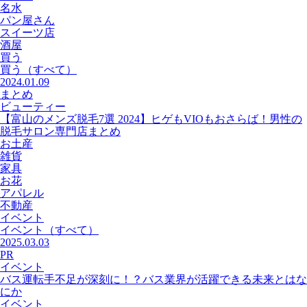
名水
パン屋さん
スイーツ店
酒屋
買う
買う
（すべて）
2024.01.09
まとめ
ビューティー
【富山のメンズ脱毛7選 2024】ヒゲもVIOもおさらば！男性の
脱毛サロン専門店まとめ
お土産
雑貨
家具
お花
アパレル
不動産
イベント
イベント
（すべて）
2025.03.03
PR
イベント
バス運転手不足が深刻に！？バス業界が活躍できる未来とはな
にか
イベント