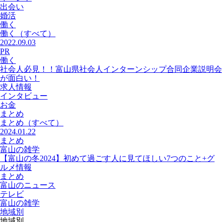
出会い
婚活
働く
働く
（すべて）
2022.09.03
PR
働く
社会人必見！！富山県社会人インターンシップ合同企業説明会
が面白い！
求人情報
インタビュー
お金
まとめ
まとめ
（すべて）
2024.01.22
まとめ
富山の雑学
【富山の冬2024】初めて過ごす人に見てほしい7つのこと+グ
ルメ情報
まとめ
富山のニュース
テレビ
富山の雑学
地域別
地域別