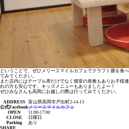
ということで、ぜひメリースマイルカフェでクラフト膳を食べ
てみてください。
また店内にはテーブル席だけでなく個室の座敷もありお子様連
れの方も安心です。キッズメニューもありましたよー！
ぜひみなさんも高岡にお越しの際は行ってみてください。
ADDRESS
富山県高岡市戸出町2-14-13
公式Facebook
メリースマイルカフェ
OPEN
11:00-17:00
CLOSE
日曜日
Parking
あり
SHARE