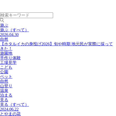
遊ぶ
遊ぶ
（すべて）
2026.04.30
自然
【ホタルイカの身投げ2026】旬や時期 地元民が実際に採って
きた！
遊園地
手作り体験
工場見学
こども
公園
ペット
自然
山登り
温泉
泊まる
見る
見る
（すべて）
2024.06.22
とやまの花