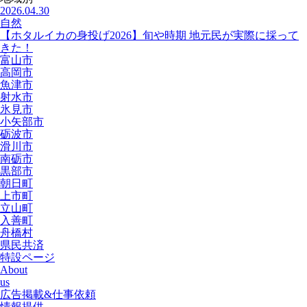
2026.04.30
自然
【ホタルイカの身投げ2026】旬や時期 地元民が実際に採って
きた！
富山市
高岡市
魚津市
射水市
氷見市
小矢部市
砺波市
滑川市
南砺市
黒部市
朝日町
上市町
立山町
入善町
舟橋村
県民共済
特設ページ
About
us
広告掲載&仕事依頼
情報提供