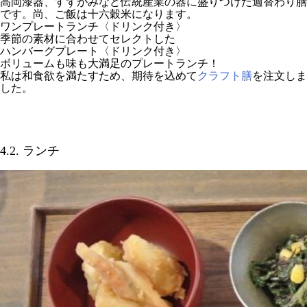
高岡漆器、すずがみなど伝統産業の器に盛りつけた週替わり膳
です。尚、ご飯は十六穀米になります。
ワンプレートランチ〈ドリンク付き〉
季節の素材に合わせてセレクトした
ハンバーグプレート〈ドリンク付き〉
ボリュームも味も大満足のプレートランチ！
私は和食欲を満たすため、期待を込めて
クラフト膳
を注文しま
した。
4.2. ランチ