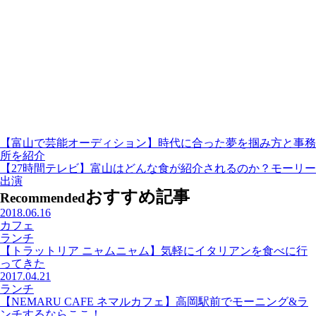
【富山で芸能オーディション】時代に合った夢を掴み方と事務
所を紹介
【27時間テレビ】富山はどんな食が紹介されるのか？モーリー
出演
おすすめ記事
Recommended
2018.06.16
カフェ
ランチ
【トラットリア ニャムニャム】気軽にイタリアンを食べに行
ってきた
2017.04.21
ランチ
【NEMARU CAFE ネマルカフェ】高岡駅前でモーニング&ラ
ンチするならここ！