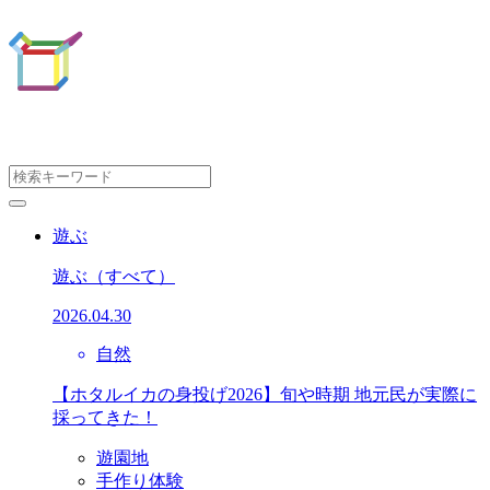
遊ぶ
遊ぶ
（すべて）
2026.04.30
自然
【ホタルイカの身投げ2026】旬や時期 地元民が実際に
採ってきた！
遊園地
手作り体験