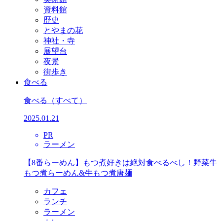
資料館
歴史
とやまの花
神社・寺
展望台
夜景
街歩き
食べる
食べる
（すべて）
2025.01.21
PR
ラーメン
【8番らーめん】もつ煮好きは絶対食べるべし！野菜牛
もつ煮らーめん&牛もつ煮唐麺
カフェ
ランチ
ラーメン