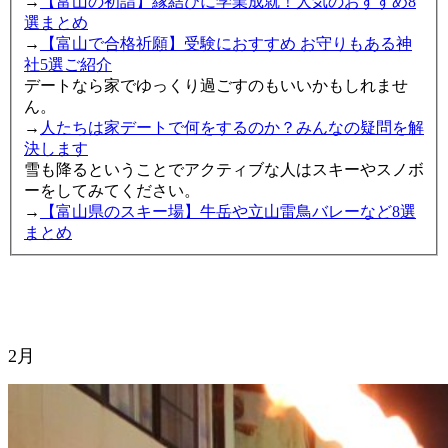
→
【富山の初詣】縁結びに学業成就！人気のおすすめ8
選まとめ
→
【富山で合格祈願】受験におすすめ お守りもある神
社5選ご紹介
デートなら家でゆっくり過ごすのもいいかもしれませ
ん。
→
人たちは家デートで何をするのか？みんなの疑問を解
決します
雪も降るということでアクティブな人はスキーやスノボ
ーをしてみてください。
→
【富山県のスキー場】牛岳や立山雷鳥バレーなど8選
まとめ
2月