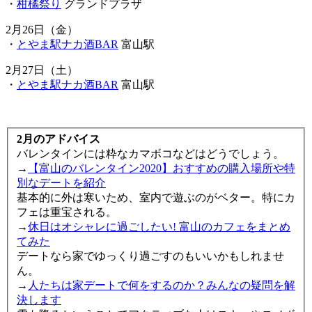
・
柑橘祭り
グランドプラザ
2月26日（金）
・
とやま駅ナカ酒BAR
富山駅
2月27日（土）
・
とやま駅ナカ酒BAR
富山駅
2月のアドバイス
バレンタインには粋なカマボコなどはどうでしょう。
→
【富山のバレンタイン2020】おすすめの購入場所や特
別なデートを紹介
基本的に外は寒いため、室内で遊ぶのがベター。特にカ
フェは重宝される。
→
休日はオシャレに過ごしたい! 富山のカフェをまとめ
てみた
デートなら家でゆっくり過ごすのもいいかもしれませ
ん。
→
人たちは家デートで何をするのか？みんなの疑問を解
決します