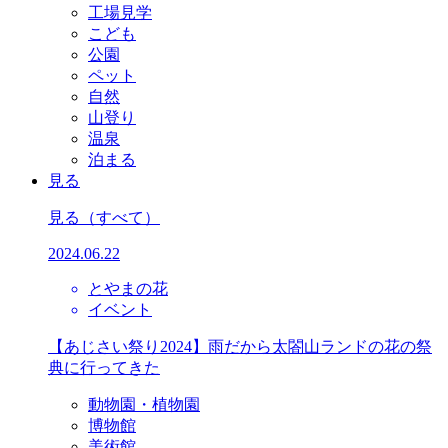
工場見学
こども
公園
ペット
自然
山登り
温泉
泊まる
見る
見る
（すべて）
2024.06.22
とやまの花
イベント
【あじさい祭り2024】雨だから太閤山ランドの花の祭
典に行ってきた
動物園・植物園
博物館
美術館