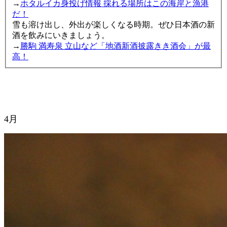
→
ホタルイカ身投げ情報 採れる場所はこの海岸と漁港
だ！
雪も溶け出し、外出が楽しくなる時期。ぜひ日本酒の新
酒を飲みにいきましょう。
→
勝駒 満寿泉 立山など「地酒新酒披露きき酒会」が最
高！
4月