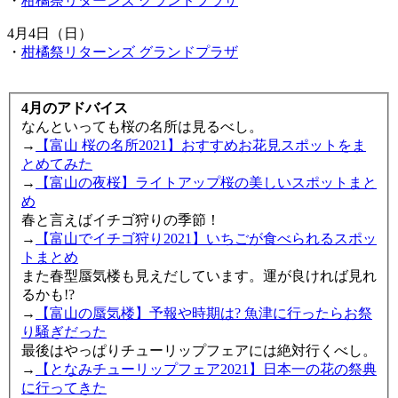
・
柑橘祭リターンズ グランドプラザ
4月4日（日）
・
柑橘祭リターンズ グランドプラザ
4月のアドバイス
なんといっても桜の名所は見るべし。
→
【富山 桜の名所2021】おすすめお花見スポットをま
とめてみた
→
【富山の夜桜】ライトアップ桜の美しいスポットまと
め
春と言えばイチゴ狩りの季節！
→
【富山でイチゴ狩り2021】いちごが食べられるスポッ
トまとめ
また春型蜃気楼も見えだしています。運が良ければ見れ
るかも!?
→
【富山の蜃気楼】予報や時期は? 魚津に行ったらお祭
り騒ぎだった
最後はやっぱりチューリップフェアには絶対行くべし。
→
【となみチューリップフェア2021】日本一の花の祭典
に行ってきた