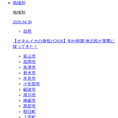
地域別
地域別
2026.04.30
自然
【ホタルイカの身投げ2026】旬や時期 地元民が実際に
採ってきた！
富山市
高岡市
魚津市
射水市
氷見市
小矢部市
砺波市
滑川市
南砺市
黒部市
朝日町
上市町