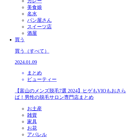
カレー
美食娘
名水
パン屋さん
スイーツ店
酒屋
買う
買う
（すべて）
2024.01.09
まとめ
ビューティー
【富山のメンズ脱毛7選 2024】ヒゲもVIOもおさら
ば！男性の脱毛サロン専門店まとめ
お土産
雑貨
家具
お花
アパレル