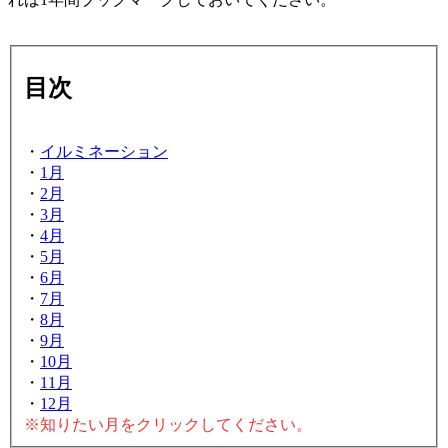
目次
・
イルミネーション
・
1月
・
2月
・
3月
・
4月
・
5月
・
6月
・
7月
・
8月
・
9月
・
10月
・
11月
・
12月
※知りたい月をクリックしてください。