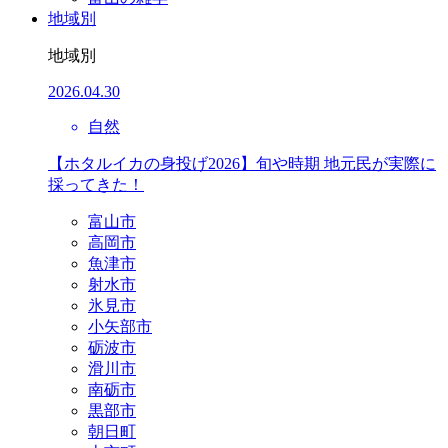
地域別
地域別
2026.04.30
自然
【ホタルイカの身投げ2026】旬や時期 地元民が実際に
採ってきた！
富山市
高岡市
魚津市
射水市
氷見市
小矢部市
砺波市
滑川市
南砺市
黒部市
朝日町