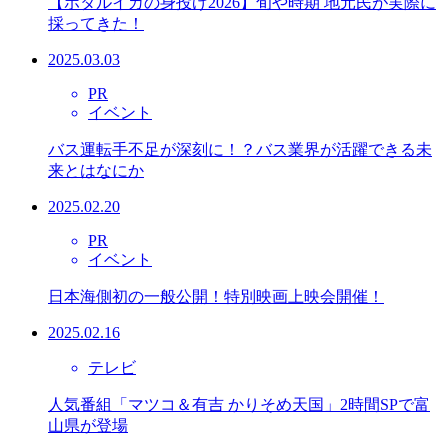
【ホタルイカの身投げ2026】旬や時期 地元民が実際に
採ってきた！
2025.03.03
PR
イベント
バス運転手不足が深刻に！？バス業界が活躍できる未
来とはなにか
2025.02.20
PR
イベント
日本海側初の一般公開！特別映画上映会開催！
2025.02.16
テレビ
人気番組「マツコ＆有吉 かりそめ天国」2時間SPで富
山県が登場