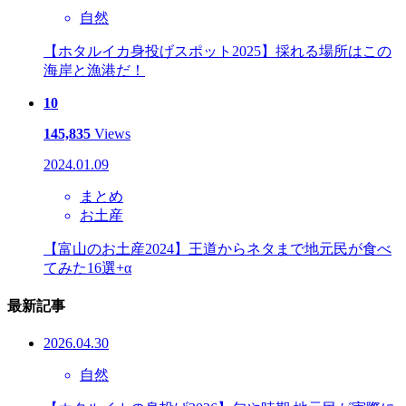
自然
【ホタルイカ身投げスポット2025】採れる場所はこの
海岸と漁港だ！
10
145,835
Views
2024.01.09
まとめ
お土産
【富山のお土産2024】王道からネタまで地元民が食べ
てみた16選+α
最新記事
2026.04.30
自然