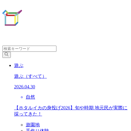
遊ぶ
遊ぶ
（すべて）
2026.04.30
自然
【ホタルイカの身投げ2026】旬や時期 地元民が実際に
採ってきた！
遊園地
手作り体験