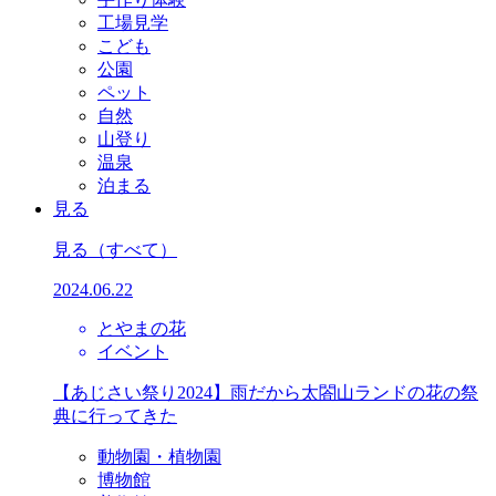
工場見学
こども
公園
ペット
自然
山登り
温泉
泊まる
見る
見る
（すべて）
2024.06.22
とやまの花
イベント
【あじさい祭り2024】雨だから太閤山ランドの花の祭
典に行ってきた
動物園・植物園
博物館