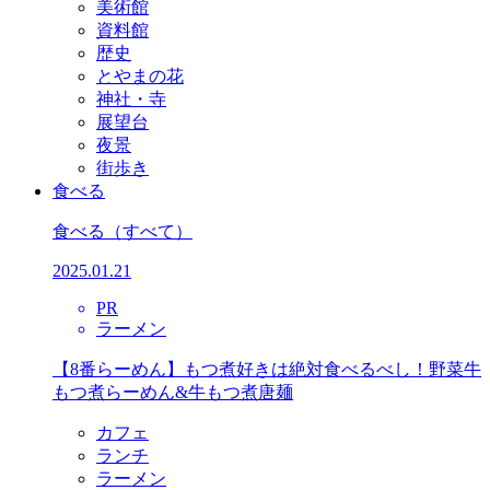
美術館
資料館
歴史
とやまの花
神社・寺
展望台
夜景
街歩き
食べる
食べる
（すべて）
2025.01.21
PR
ラーメン
【8番らーめん】もつ煮好きは絶対食べるべし！野菜牛
もつ煮らーめん&牛もつ煮唐麺
カフェ
ランチ
ラーメン