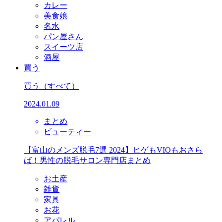
カレー
美食娘
名水
パン屋さん
スイーツ店
酒屋
買う
買う
（すべて）
2024.01.09
まとめ
ビューティー
【富山のメンズ脱毛7選 2024】ヒゲもVIOもおさら
ば！男性の脱毛サロン専門店まとめ
お土産
雑貨
家具
お花
アパレル