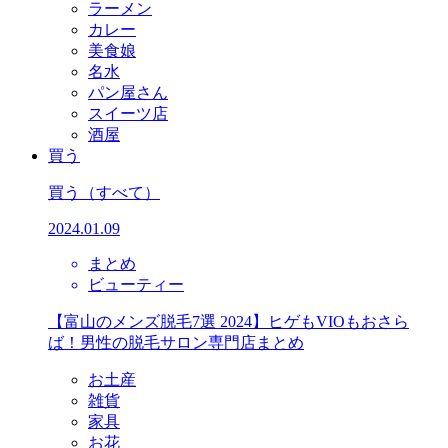
ラーメン
カレー
美食娘
名水
パン屋さん
スイーツ店
酒屋
買う
買う
（すべて）
2024.01.09
まとめ
ビューティー
【富山のメンズ脱毛7選 2024】ヒゲもVIOもおさら
ば！男性の脱毛サロン専門店まとめ
お土産
雑貨
家具
お花