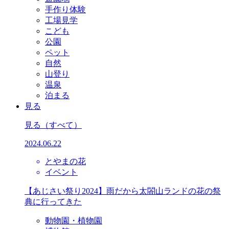
手作り体験
工場見学
こども
公園
ペット
自然
山登り
温泉
泊まる
見る
見る
（すべて）
2024.06.22
とやまの花
イベント
【あじさい祭り2024】雨だから太閤山ランドの花の祭
典に行ってきた
動物園・植物園