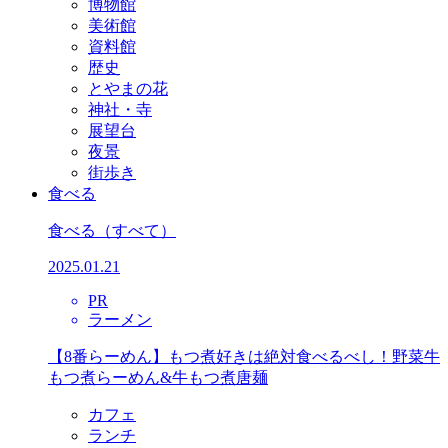
博物館
美術館
資料館
歴史
とやまの花
神社・寺
展望台
夜景
街歩き
食べる
食べる
（すべて）
2025.01.21
PR
ラーメン
【8番らーめん】もつ煮好きは絶対食べるべし！野菜牛
もつ煮らーめん&牛もつ煮唐麺
カフェ
ランチ