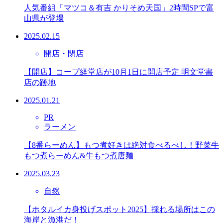
人気番組「マツコ＆有吉 かりそめ天国」2時間SPで富
山県が登場
2025.02.15
開店・閉店
【開店】コープ経堂店が10月1日に開店予定 明文堂書
店の跡地
2025.01.21
PR
ラーメン
【8番らーめん】もつ煮好きは絶対食べるべし！野菜牛
もつ煮らーめん&牛もつ煮唐麺
2025.03.23
自然
【ホタルイカ身投げスポット2025】採れる場所はこの
海岸と漁港だ！