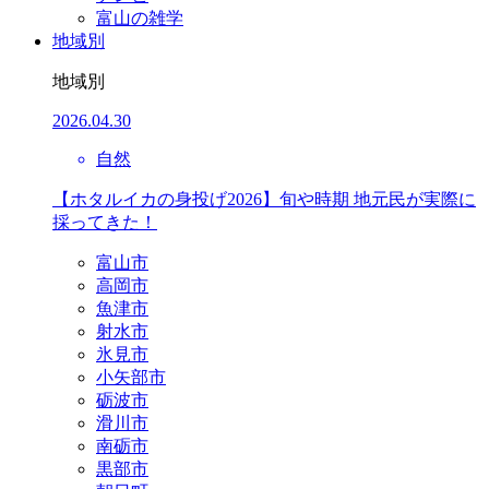
富山の雑学
地域別
地域別
2026.04.30
自然
【ホタルイカの身投げ2026】旬や時期 地元民が実際に
採ってきた！
富山市
高岡市
魚津市
射水市
氷見市
小矢部市
砺波市
滑川市
南砺市
黒部市