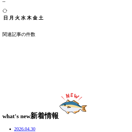
--
日
月
火
水
木
金
土
関連記事の件数
新着情報
what's new
2026.04.30