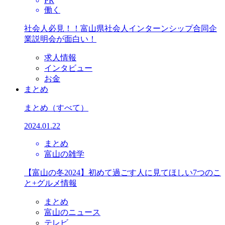
PR
働く
社会人必見！！富山県社会人インターンシップ合同企
業説明会が面白い！
求人情報
インタビュー
お金
まとめ
まとめ
（すべて）
2024.01.22
まとめ
富山の雑学
【富山の冬2024】初めて過ごす人に見てほしい7つのこ
と+グルメ情報
まとめ
富山のニュース
テレビ