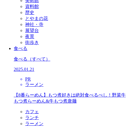
美術館
資料館
歴史
とやまの花
神社・寺
展望台
夜景
街歩き
食べる
食べる
（すべて）
2025.01.21
PR
ラーメン
【8番らーめん】もつ煮好きは絶対食べるべし！野菜牛
もつ煮らーめん&牛もつ煮唐麺
カフェ
ランチ
ラーメン