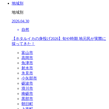
地域別
地域別
2026.04.30
自然
【ホタルイカの身投げ2026】旬や時期 地元民が実際に
採ってきた！
富山市
高岡市
魚津市
射水市
氷見市
小矢部市
砺波市
滑川市
南砺市
黒部市
朝日町
上市町