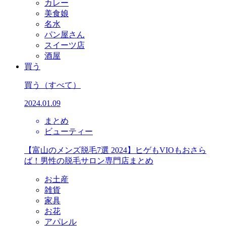
カレー
美食娘
名水
パン屋さん
スイーツ店
酒屋
買う
買う
（すべて）
2024.01.09
まとめ
ビューティー
【富山のメンズ脱毛7選 2024】ヒゲもVIOもおさら
ば！男性の脱毛サロン専門店まとめ
お土産
雑貨
家具
お花
アパレル