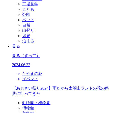
工場見学
こども
公園
ペット
自然
山登り
温泉
泊まる
見る
見る
（すべて）
2024.06.22
とやまの花
イベント
【あじさい祭り2024】雨だから太閤山ランドの花の祭
典に行ってきた
動物園・植物園
博物館