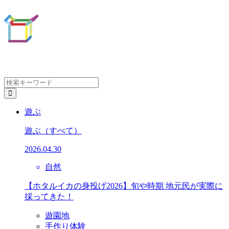
遊ぶ
遊ぶ
（すべて）
2026.04.30
自然
【ホタルイカの身投げ2026】旬や時期 地元民が実際に
採ってきた！
遊園地
手作り体験