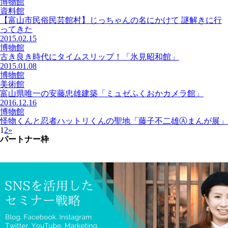
博物館
資料館
【富山市民俗民芸館村】じっちゃんの名にかけて 謎解きに行
ってきた
2015.02.15
博物館
古き良き時代にタイムスリップ！「氷見昭和館」
2015.01.08
博物館
美術館
富山県唯一の安藤忠雄建築「ミュゼふくおかカメラ館」
2016.12.16
博物館
怪物くんと忍者ハットリくんの聖地「藤子不二雄Ⓐまんが展」
1
2
»
パートナー枠