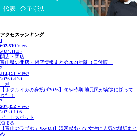
アクセスランキング
1
602,519
Views
2024.11.05
開店・閉店
富山県の開店・閉店情報まとめ2024年版（日付順）
2
313,151
Views
2026.04.30
自然
【ホタルイカの身投げ2026】旬や時期 地元民が実際に採って
きた！
3
207,852
Views
2023.01.05
デートスポット
泊まる
【富山のラブホテル2023】清潔感あって女性に人気の場所まと
め