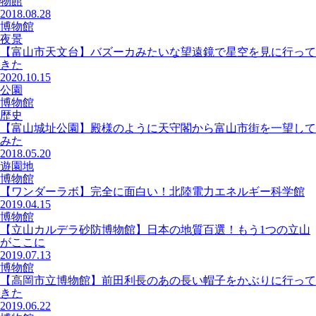
物館
2018.08.28
博物館
夜景
【富山市天文台】バズーカみたいな望遠鏡で星空を見に行って
きた
2020.10.15
公園
博物館
歴史
【富山城址公園】殿様のように天守閣から富山市街を一望して
みた
2018.05.20
遊園地
博物館
【ワンダーラボ】完全に面白い！北陸電力エネルギー科学館
2019.04.15
博物館
【立山カルデラ砂防博物館】日本の地質百選！もう1つの立山
がここに
2019.07.13
博物館
【高岡市立博物館】前田利長のあの長い帽子をかぶりに行って
きた
2019.06.22