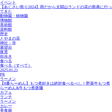
イベント
【あじさい祭り2024】雨だから太閤山ランドの花の祭典に行っ
てきた
動物園・植物園
博物館
美術館
資料館
歴史
とやまの花
神社・寺
展望台
夜景
街歩き
食べる
食べる
（すべて）
2025.01.21
PR
ラーメン
【8番らーめん】もつ煮好きは絶対食べるべし！野菜牛もつ煮
らーめん&牛もつ煮唐麺
カフェ
ランチ
ラーメン
カレー
美食娘