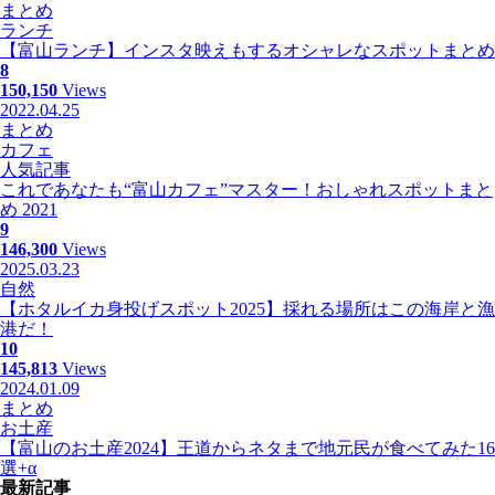
まとめ
ランチ
【富山ランチ】インスタ映えもするオシャレなスポットまとめ
8
150,150
Views
2022.04.25
まとめ
カフェ
人気記事
これであなたも“富山カフェ”マスター！おしゃれスポットまと
め 2021
9
146,300
Views
2025.03.23
自然
【ホタルイカ身投げスポット2025】採れる場所はこの海岸と漁
港だ！
10
145,813
Views
2024.01.09
まとめ
お土産
【富山のお土産2024】王道からネタまで地元民が食べてみた16
選+α
最新記事