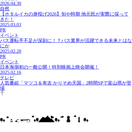
2026.04.30
自然
【ホタルイカの身投げ2026】旬や時期 地元民が実際に採って
きた！
2025.03.03
PR
イベント
バス運転手不足が深刻に！？バス業界が活躍できる未来とはな
にか
2025.02.20
PR
イベント
日本海側初の一般公開！特別映画上映会開催！
2025.02.16
テレビ
人気番組「マツコ＆有吉 かりそめ天国」2時間SPで富山県が登
場