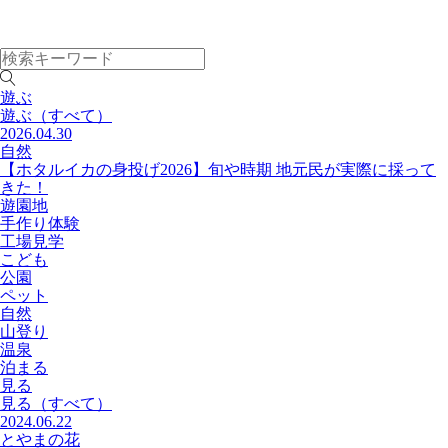
遊ぶ
遊ぶ
（すべて）
2026.04.30
自然
【ホタルイカの身投げ2026】旬や時期 地元民が実際に採って
きた！
遊園地
手作り体験
工場見学
こども
公園
ペット
自然
山登り
温泉
泊まる
見る
見る
（すべて）
2024.06.22
とやまの花