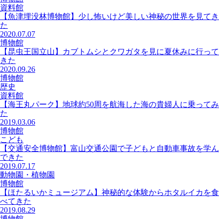
資料館
【魚津埋没林博物館】少し怖いけど美しい神秘の世界を見てき
た
2020.07.07
博物館
【昆虫王国立山】カブトムシとクワガタを見に夏休みに行って
きた
2020.09.26
博物館
歴史
資料館
【海王丸パーク】地球約50周を航海した海の貴婦人に乗ってみ
た
2019.03.06
博物館
こども
【交通安全博物館】富山交通公園で子どもと自動車事故を学ん
できた
2019.07.17
動物園・植物園
博物館
【ほたるいかミュージアム】神秘的な体験からホタルイカを食
べてきた
2019.08.29
博物館