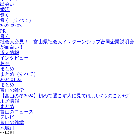
出会い
婚活
働く
働く
（すべて）
2022.09.03
PR
働く
社会人必見！！富山県社会人インターンシップ合同企業説明会
が面白い！
求人情報
インタビュー
お金
まとめ
まとめ
（すべて）
2024.01.22
まとめ
富山の雑学
【富山の冬2024】初めて過ごす人に見てほしい7つのこと+グ
ルメ情報
まとめ
富山のニュース
テレビ
富山の雑学
地域別
地域別