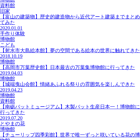
資料館
旧家
【富山の建築物】歴史的建造物から近代アート建築までまとめ
てみた
2020.01.01
手作り体験
博物館
こども
【射水市大島絵本館】夢の空間である絵本の世界に触れてきた
2018.10.19
博物館
【高岡市万葉歴史館】日本最古の万葉集博物館に行ってきた
2019.04.03
博物館
【城端曳山会館】情緒あふれる祭りの雰囲気を楽しんできた
2019.04.23
博物館
資料館
【南砺バットミュージアム】木製バット生産日本一！博物館に
行ってきた
2019.07.20
とやまの花
博物館
【チューリップ四季彩館】世界で唯一ずっと咲いている花の博