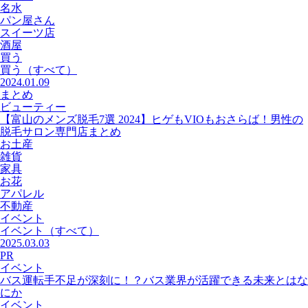
名水
パン屋さん
スイーツ店
酒屋
買う
買う
（すべて）
2024.01.09
まとめ
ビューティー
【富山のメンズ脱毛7選 2024】ヒゲもVIOもおさらば！男性の
脱毛サロン専門店まとめ
お土産
雑貨
家具
お花
アパレル
不動産
イベント
イベント
（すべて）
2025.03.03
PR
イベント
バス運転手不足が深刻に！？バス業界が活躍できる未来とはな
にか
イベント