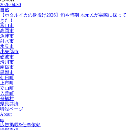
2026.04.30
自然
【ホタルイカの身投げ2026】旬や時期 地元民が実際に採って
きた！
富山市
高岡市
魚津市
射水市
氷見市
小矢部市
砺波市
滑川市
南砺市
黒部市
朝日町
上市町
立山町
入善町
舟橋村
県民共済
特設ページ
About
us
広告掲載&仕事依頼
情報提供