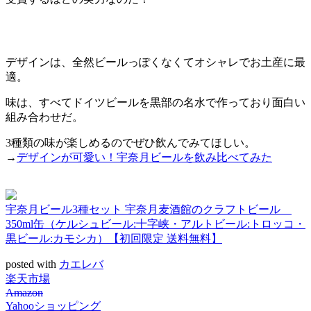
デザインは、全然ビールっぽくなくてオシャレでお土産に最
適。
味は、すべてドイツビールを黒部の名水で作っており面白い
組み合わせだ。
3種類の味が楽しめるのでぜひ飲んでみてほしい。
→
デザインが可愛い！宇奈月ビールを飲み比べてみた
宇奈月ビール3種セット 宇奈月麦酒館のクラフトビール
350ml缶（ケルシュビール:十字峡・アルトビール:トロッコ・
黒ビール:カモシカ）【初回限定 送料無料】
posted with
カエレバ
楽天市場
Amazon
Yahooショッピング