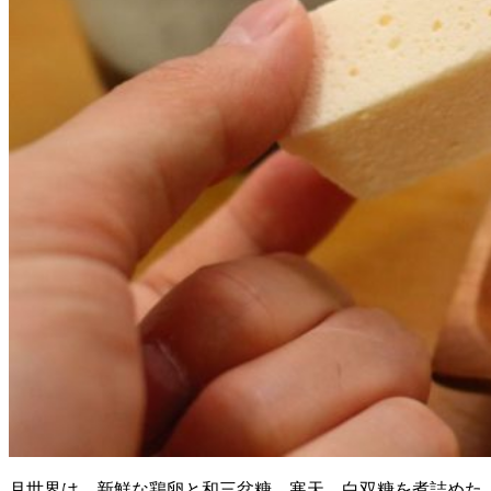
月世界は、新鮮な鶏卵と和三盆糖、寒天、白双糖を煮詰めた