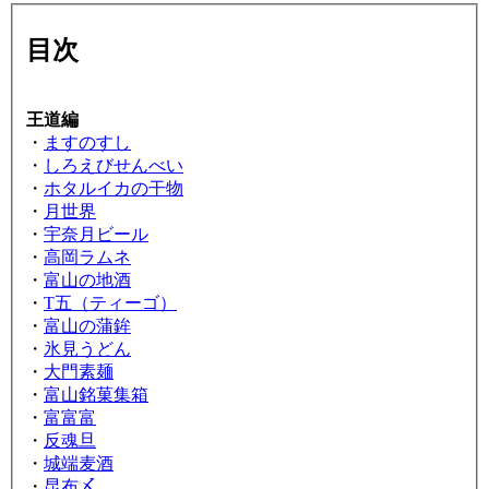
目次
王道編
・
ますのすし
・
しろえびせんべい
・
ホタルイカの干物
・
月世界
・
宇奈月ビール
・
高岡ラムネ
・
富山の地酒
・
T五（ティーゴ）
・
富山の蒲鉾
・
氷見うどん
・
大門素麺
・
富山銘菓集箱
・
富富富
・
反魂旦
・
城端麦酒
・
昆布〆