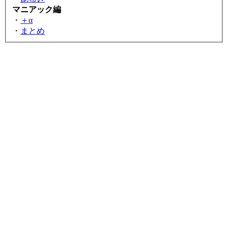
マニアック編
・
＋α
・
まとめ