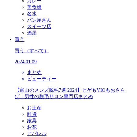
カレー
美食娘
名水
パン屋さん
スイーツ店
酒屋
買う
買う
（すべて）
2024.01.09
まとめ
ビューティー
【富山のメンズ脱毛7選 2024】ヒゲもVIOもおさら
ば！男性の脱毛サロン専門店まとめ
お土産
雑貨
家具
お花
アパレル