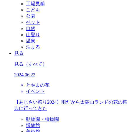
工場見学
こども
公園
ペット
自然
山登り
温泉
泊まる
見る
見る
（すべて）
2024.06.22
とやまの花
イベント
【あじさい祭り2024】雨だから太閤山ランドの花の祭
典に行ってきた
動物園・植物園
博物館
美術館