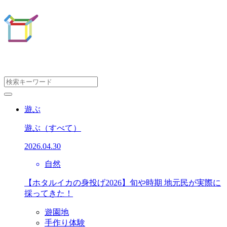
遊ぶ
遊ぶ
（すべて）
2026.04.30
自然
【ホタルイカの身投げ2026】旬や時期 地元民が実際に
採ってきた！
遊園地
手作り体験