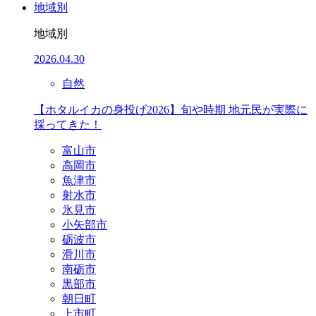
地域別
地域別
2026.04.30
自然
【ホタルイカの身投げ2026】旬や時期 地元民が実際に
採ってきた！
富山市
高岡市
魚津市
射水市
氷見市
小矢部市
砺波市
滑川市
南砺市
黒部市
朝日町
上市町