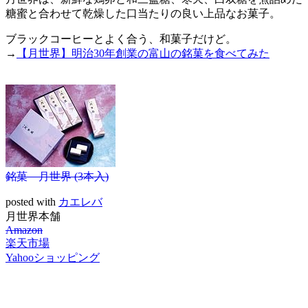
糖蜜と合わせて乾燥した口当たりの良い上品なお菓子。
ブラックコーヒーとよく合う、和菓子だけど。
→
【月世界】明治30年創業の富山の銘菓を食べてみた
銘菓 月世界 (3本入)
posted with
カエレバ
月世界本舗
Amazon
楽天市場
Yahooショッピング