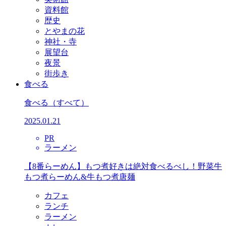
資料館
歴史
とやまの花
神社・寺
展望台
夜景
街歩き
食べる
食べる
（すべて）
2025.01.21
PR
ラーメン
【8番らーめん】もつ煮好きは絶対食べるべし！野菜牛
もつ煮らーめん&牛もつ煮唐麺
カフェ
ランチ
ラーメン