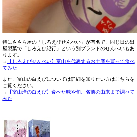
特にささら屋の「しろえびせんべい」が有名で、同じ日の出
屋製菓で「しろえび紀行」という別ブランドのせんべいもあ
ります。
→
【しろえびせんべい】富山を代表するお土産を買って食べ
てみた
また、富山の白えびについては詳細を知りたい方はこちらを
ご覧ください。
→
【富山湾の白えび】食べた味や旬、名前の由来まで調べて
みた