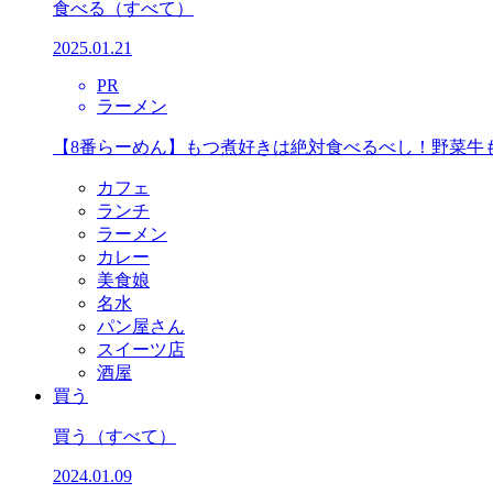
食べる
（すべて）
2025.01.21
PR
ラーメン
【8番らーめん】もつ煮好きは絶対食べるべし！野菜牛
カフェ
ランチ
ラーメン
カレー
美食娘
名水
パン屋さん
スイーツ店
酒屋
買う
買う
（すべて）
2024.01.09