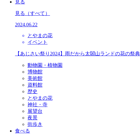
見る
見る
（すべて）
2024.06.22
とやまの花
イベント
【あじさい祭り2024】雨だから太閤山ランドの花の祭
動物園・植物園
博物館
美術館
資料館
歴史
とやまの花
神社・寺
展望台
夜景
街歩き
食べる