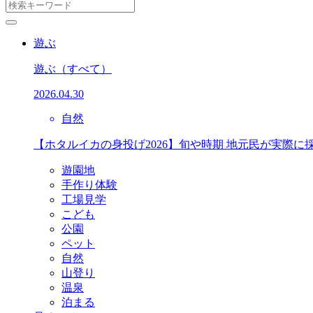
遊ぶ
遊ぶ
（すべて）
2026.04.30
自然
【ホタルイカの身投げ2026】旬や時期 地元民が実際に
遊園地
手作り体験
工場見学
こども
公園
ペット
自然
山登り
温泉
泊まる