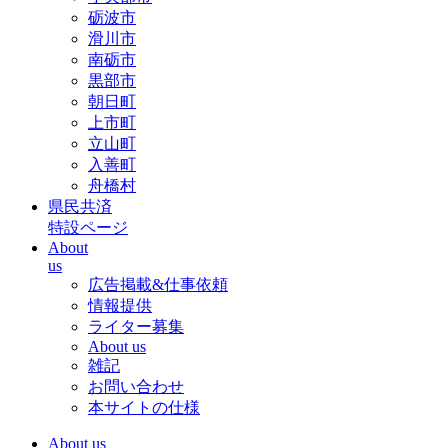
砺波市
滑川市
南砺市
黒部市
朝日町
上市町
立山町
入善町
舟橋村
県民共済
特設ページ
About
us
広告掲載&仕事依頼
情報提供
ライター募集
About us
雑記
お問い合わせ
本サイトの仕様
About us