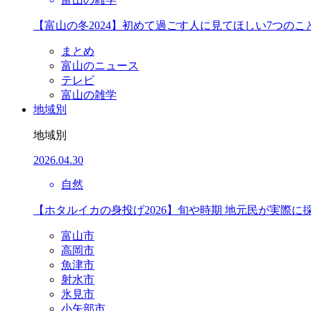
【富山の冬2024】初めて過ごす人に見てほしい7つのこ
まとめ
富山のニュース
テレビ
富山の雑学
地域別
地域別
2026.04.30
自然
【ホタルイカの身投げ2026】旬や時期 地元民が実際に
富山市
高岡市
魚津市
射水市
氷見市
小矢部市