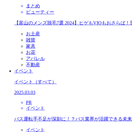
まとめ
ビューティー
【富山のメンズ脱毛7選 2024】ヒゲもVIOもおさら
お土産
雑貨
家具
お花
アパレル
不動産
イベント
イベント
（すべて）
2025.03.03
PR
イベント
バス運転手不足が深刻に！？バス業界が活躍できる未来
イベント