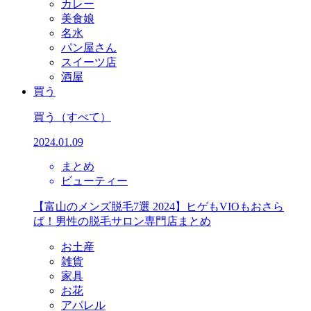
カレー
美食娘
名水
パン屋さん
スイーツ店
酒屋
買う
買う
（すべて）
2024.01.09
まとめ
ビューティー
【富山のメンズ脱毛7選 2024】ヒゲもVIOもおさら
ば！男性の脱毛サロン専門店まとめ
お土産
雑貨
家具
お花
アパレル