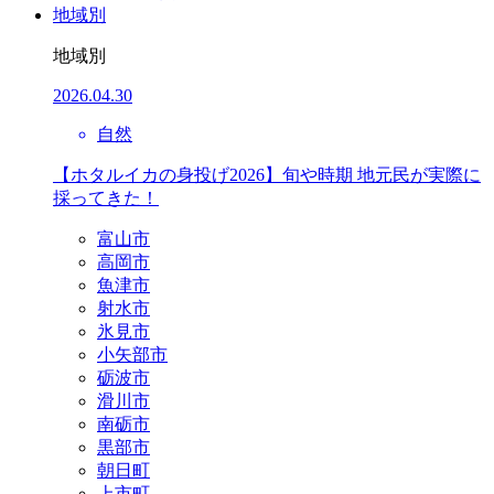
地域別
地域別
2026.04.30
自然
【ホタルイカの身投げ2026】旬や時期 地元民が実際に
採ってきた！
富山市
高岡市
魚津市
射水市
氷見市
小矢部市
砺波市
滑川市
南砺市
黒部市
朝日町
上市町