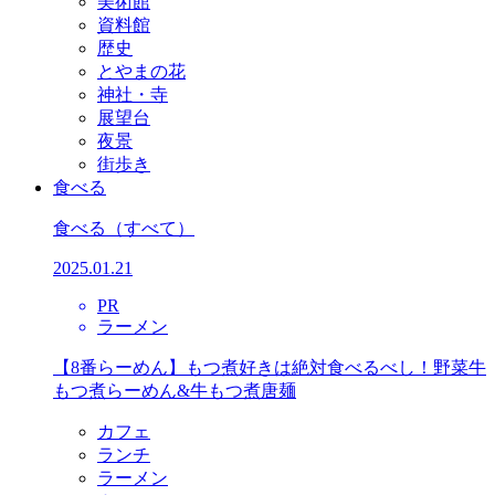
美術館
資料館
歴史
とやまの花
神社・寺
展望台
夜景
街歩き
食べる
食べる
（すべて）
2025.01.21
PR
ラーメン
【8番らーめん】もつ煮好きは絶対食べるべし！野菜牛
もつ煮らーめん&牛もつ煮唐麺
カフェ
ランチ
ラーメン