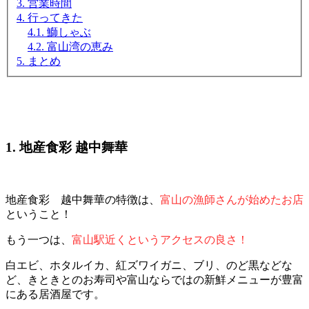
3. 営業時間
4. 行ってきた
4.1. 鰤しゃぶ
4.2. 富山湾の恵み
5. まとめ
1. 地産食彩 越中舞華
地産食彩 越中舞華の特徴は、
富山の漁師さんが始めたお店
ということ！
もう一つは、
富山駅近くというアクセスの良さ！
白エビ、ホタルイカ、紅ズワイガニ、ブリ、のど黒などな
ど、きときとのお寿司や富山ならではの新鮮メニューが豊富
にある居酒屋です。