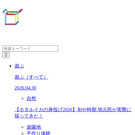
遊ぶ
遊ぶ
（すべて）
2026.04.30
自然
【ホタルイカの身投げ2026】旬や時期 地元民が実際に
採ってきた！
遊園地
手作り体験