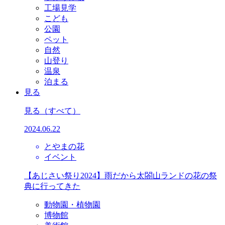
工場見学
こども
公園
ペット
自然
山登り
温泉
泊まる
見る
見る
（すべて）
2024.06.22
とやまの花
イベント
【あじさい祭り2024】雨だから太閤山ランドの花の祭
典に行ってきた
動物園・植物園
博物館