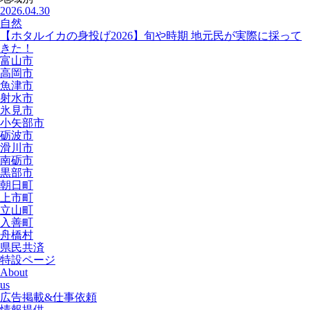
2026.04.30
自然
【ホタルイカの身投げ2026】旬や時期 地元民が実際に採って
きた！
富山市
高岡市
魚津市
射水市
氷見市
小矢部市
砺波市
滑川市
南砺市
黒部市
朝日町
上市町
立山町
入善町
舟橋村
県民共済
特設ページ
About
us
広告掲載&仕事依頼
情報提供