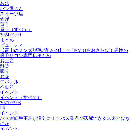
名水
パン屋さん
スイーツ店
酒屋
買う
買う
（すべて）
2024.01.09
まとめ
ビューティー
【富山のメンズ脱毛7選 2024】ヒゲもVIOもおさらば！男性の
脱毛サロン専門店まとめ
お土産
雑貨
家具
お花
アパレル
不動産
イベント
イベント
（すべて）
2025.03.03
PR
イベント
バス運転手不足が深刻に！？バス業界が活躍できる未来とはな
にか
イベント