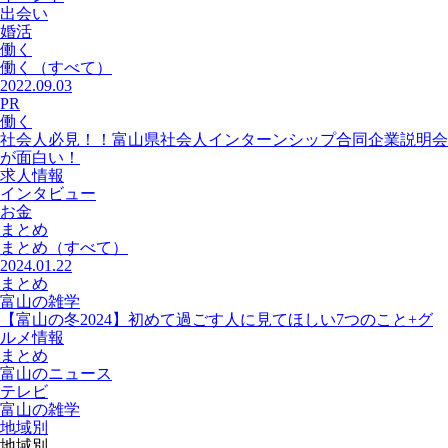
出会い
婚活
働く
働く
（すべて）
2022.09.03
PR
働く
社会人必見！！富山県社会人インターンシップ合同企業説明会
が面白い！
求人情報
インタビュー
お金
まとめ
まとめ
（すべて）
2024.01.22
まとめ
富山の雑学
【富山の冬2024】初めて過ごす人に見てほしい7つのこと+グ
ルメ情報
まとめ
富山のニュース
テレビ
富山の雑学
地域別
地域別