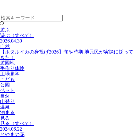
遊ぶ
遊ぶ
（すべて）
2026.04.30
自然
【ホタルイカの身投げ2026】旬や時期 地元民が実際に採って
きた！
遊園地
手作り体験
工場見学
こども
公園
ペット
自然
山登り
温泉
泊まる
見る
見る
（すべて）
2024.06.22
とやまの花