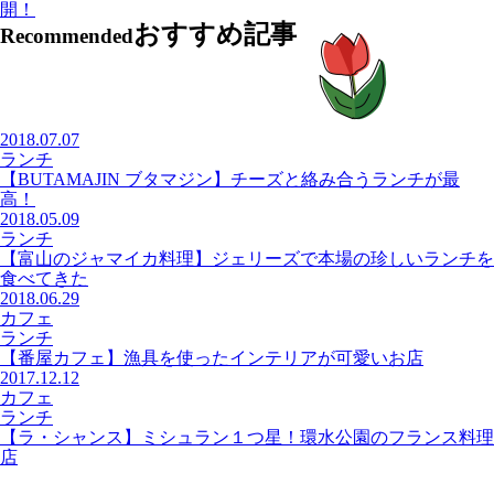
開！
おすすめ記事
Recommended
2018.07.07
ランチ
【BUTAMAJIN ブタマジン】チーズと絡み合うランチが最
高！
2018.05.09
ランチ
【富山のジャマイカ料理】ジェリーズで本場の珍しいランチを
食べてきた
2018.06.29
カフェ
ランチ
【番屋カフェ】漁具を使ったインテリアが可愛いお店
2017.12.12
カフェ
ランチ
【ラ・シャンス】ミシュラン１つ星！環水公園のフランス料理
店