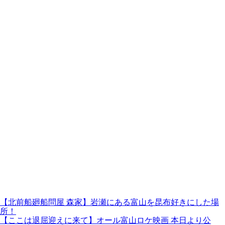
【北前船廻船問屋 森家】岩瀬にある富山を昆布好きにした場
所！
【ここは退屈迎えに来て】オール富山ロケ映画 本日より公