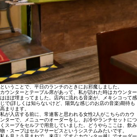
ということで、平日のランチのときにお邪魔しました。
カウンターとテーブル席があって、私が訪れた時はカウンター
はほぼ埋まってました。店内に流れる音楽が、メキシコって感
じで(詳しくは知らないけど、陽気な感じのお店の音楽)期待も
高まります。
私が入店する前に、常連客と思われる女性2人がこちらのカウ
ンターで、メニューのオーダーをし、お冷やランチセットにつ
くスープをセルフで用意していました。どうやらここは、飲み
物・スープはセルフサービスというシステムみたいです。
私も見よう見まねで、来店してすぐカウンター越しでオーダー