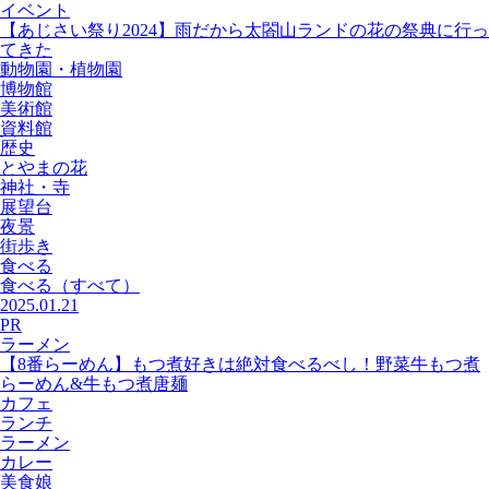
イベント
【あじさい祭り2024】雨だから太閤山ランドの花の祭典に行っ
てきた
動物園・植物園
博物館
美術館
資料館
歴史
とやまの花
神社・寺
展望台
夜景
街歩き
食べる
食べる
（すべて）
2025.01.21
PR
ラーメン
【8番らーめん】もつ煮好きは絶対食べるべし！野菜牛もつ煮
らーめん&牛もつ煮唐麺
カフェ
ランチ
ラーメン
カレー
美食娘