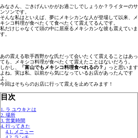
みなさん、ごきげんいかがお過ごしでしょうか？ライターのサ
ンソンです。
そんな私はといえば、夢にメキシカンな人が登場して以来、メ
キシコ料理が食べたくて食べたくて震えてるんです。
私だけじゃなくて頭の中に居座るメキシカンな彼も震えていま
す。
あの震える歌手西野かな氏だって会いたくて震えることはあっ
ても、メキシコ料理が食べたくて震えたことはないだろう。
しかし、
「富山でもメキシコ料理食べれるの？」
っと思います
よね。実は私、以前から気になっているお店があったんです
よ。
今回はそちらのお店に行って震えを止めてみます！
目次
1. ラ ユウキとは
2. 場所
3. 営業時間
4. 行ってきた
4.1. メニュー
4.2. ランチ