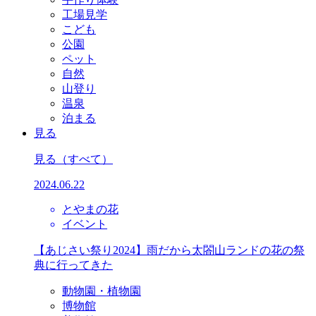
工場見学
こども
公園
ペット
自然
山登り
温泉
泊まる
見る
見る
（すべて）
2024.06.22
とやまの花
イベント
【あじさい祭り2024】雨だから太閤山ランドの花の祭
典に行ってきた
動物園・植物園
博物館