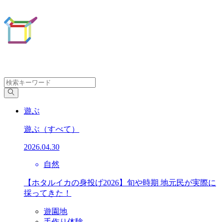
遊ぶ
遊ぶ
（すべて）
2026.04.30
自然
【ホタルイカの身投げ2026】旬や時期 地元民が実際に
採ってきた！
遊園地
手作り体験