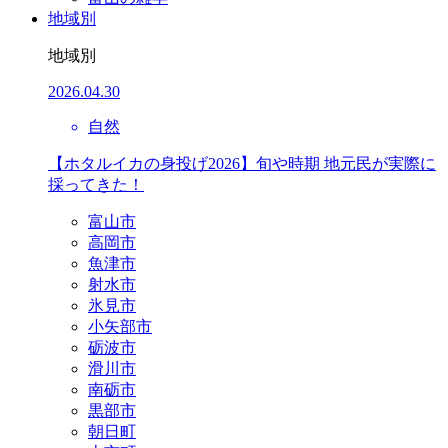
地域別
地域別
2026.04.30
自然
【ホタルイカの身投げ2026】旬や時期 地元民が実際に
採ってきた！
富山市
高岡市
魚津市
射水市
氷見市
小矢部市
砺波市
滑川市
南砺市
黒部市
朝日町