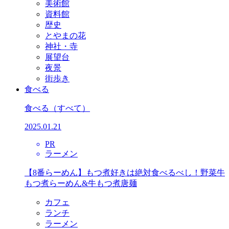
美術館
資料館
歴史
とやまの花
神社・寺
展望台
夜景
街歩き
食べる
食べる
（すべて）
2025.01.21
PR
ラーメン
【8番らーめん】もつ煮好きは絶対食べるべし！野菜牛
もつ煮らーめん&牛もつ煮唐麺
カフェ
ランチ
ラーメン