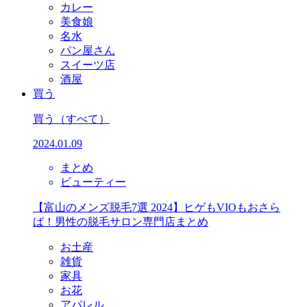
カレー
美食娘
名水
パン屋さん
スイーツ店
酒屋
買う
買う
（すべて）
2024.01.09
まとめ
ビューティー
【富山のメンズ脱毛7選 2024】ヒゲもVIOもおさら
ば！男性の脱毛サロン専門店まとめ
お土産
雑貨
家具
お花
アパレル