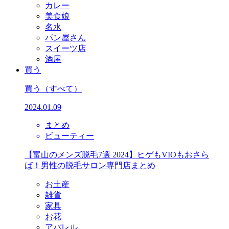
カレー
美食娘
名水
パン屋さん
スイーツ店
酒屋
買う
買う
（すべて）
2024.01.09
まとめ
ビューティー
【富山のメンズ脱毛7選 2024】ヒゲもVIOもおさら
ば！男性の脱毛サロン専門店まとめ
お土産
雑貨
家具
お花
アパレル