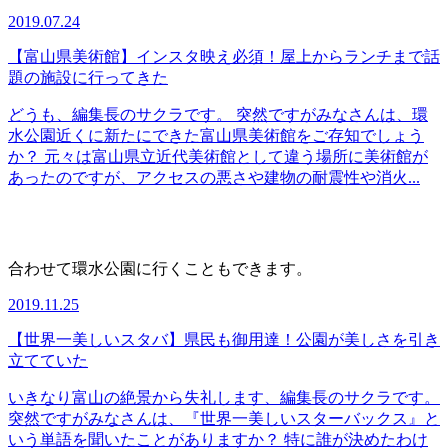
2019.07.24
【富山県美術館】インスタ映え必須！屋上からランチまで話
題の施設に行ってきた
どうも、編集長のサクラです。 突然ですがみなさんは、環
水公園近くに新たにできた富山県美術館をご存知でしょう
か？ 元々は富山県立近代美術館として違う場所に美術館が
あったのですが、アクセスの悪さや建物の耐震性や消火...
合わせて環水公園に行くこともできます。
2019.11.25
【世界一美しいスタバ】県民も御用達！公園が美しさを引き
立てていた
いきなり富山の絶景から失礼します、編集長のサクラです。
突然ですがみなさんは、『世界一美しいスターバックス』と
いう単語を聞いたことがありますか？ 特に誰が決めたわけ