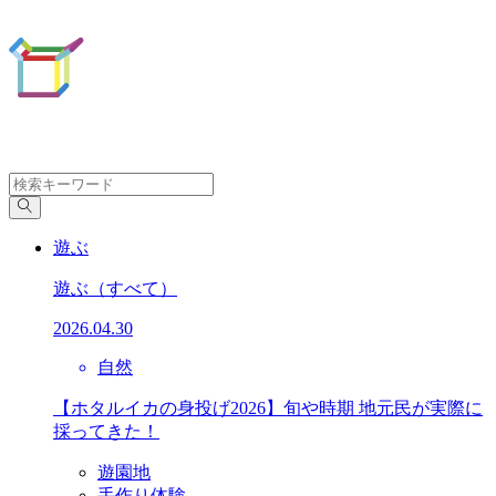
遊ぶ
遊ぶ
（すべて）
2026.04.30
自然
【ホタルイカの身投げ2026】旬や時期 地元民が実際に
採ってきた！
遊園地
手作り体験