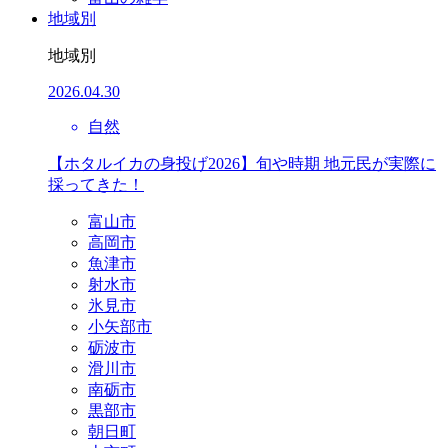
地域別
地域別
2026.04.30
自然
【ホタルイカの身投げ2026】旬や時期 地元民が実際に
採ってきた！
富山市
高岡市
魚津市
射水市
氷見市
小矢部市
砺波市
滑川市
南砺市
黒部市
朝日町