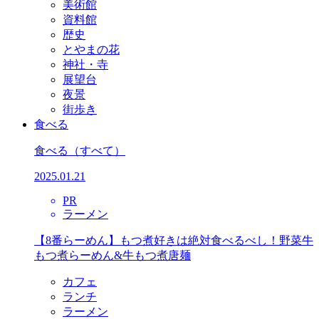
美術館
資料館
歴史
とやまの花
神社・寺
展望台
夜景
街歩き
食べる
食べる
（すべて）
2025.01.21
PR
ラーメン
【8番らーめん】もつ煮好きは絶対食べるべし！野菜牛
もつ煮らーめん&牛もつ煮唐麺
カフェ
ランチ
ラーメン