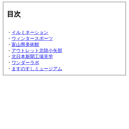
目次
・
イルミネーション
・
ウィンタースポーツ
・
富山県美術館
・
アウトレット北陸小矢部
・
北日本新聞工場見学
・
ワンダーラボ
・
ますのすしミュージアム