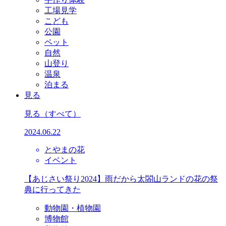
工場見学
こども
公園
ペット
自然
山登り
温泉
泊まる
見る
見る
（すべて）
2024.06.22
とやまの花
イベント
【あじさい祭り2024】雨だから太閤山ランドの花の祭
典に行ってきた
動物園・植物園
博物館