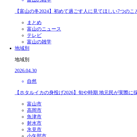
【富山の冬2024】初めて過ごす人に見てほしい7つのこ
まとめ
富山のニュース
テレビ
富山の雑学
地域別
地域別
2026.04.30
自然
【ホタルイカの身投げ2026】旬や時期 地元民が実際に
富山市
高岡市
魚津市
射水市
氷見市
小矢部市