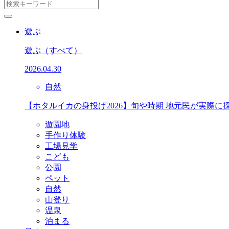
遊ぶ
遊ぶ
（すべて）
2026.04.30
自然
【ホタルイカの身投げ2026】旬や時期 地元民が実際に
遊園地
手作り体験
工場見学
こども
公園
ペット
自然
山登り
温泉
泊まる