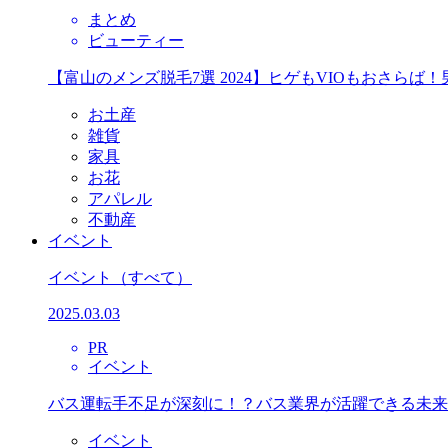
まとめ
ビューティー
【富山のメンズ脱毛7選 2024】ヒゲもVIOもおさら
お土産
雑貨
家具
お花
アパレル
不動産
イベント
イベント
（すべて）
2025.03.03
PR
イベント
バス運転手不足が深刻に！？バス業界が活躍できる未来
イベント