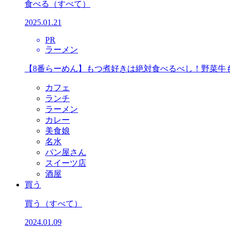
食べる
（すべて）
2025.01.21
PR
ラーメン
【8番らーめん】もつ煮好きは絶対食べるべし！野菜牛
カフェ
ランチ
ラーメン
カレー
美食娘
名水
パン屋さん
スイーツ店
酒屋
買う
買う
（すべて）
2024.01.09