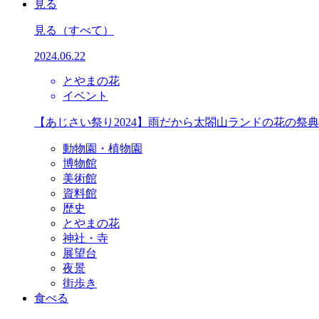
見る
見る
（すべて）
2024.06.22
とやまの花
イベント
【あじさい祭り2024】雨だから太閤山ランドの花の祭
動物園・植物園
博物館
美術館
資料館
歴史
とやまの花
神社・寺
展望台
夜景
街歩き
食べる