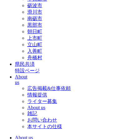
砺波市
滑川市
南砺市
黒部市
朝日町
上市町
立山町
入善町
舟橋村
県民共済
特設ページ
About
us
広告掲載&仕事依頼
情報提供
ライター募集
About us
雑記
お問い合わせ
本サイトの仕様
About us