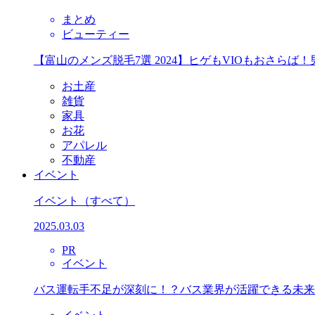
まとめ
ビューティー
【富山のメンズ脱毛7選 2024】ヒゲもVIOもおさら
お土産
雑貨
家具
お花
アパレル
不動産
イベント
イベント
（すべて）
2025.03.03
PR
イベント
バス運転手不足が深刻に！？バス業界が活躍できる未来