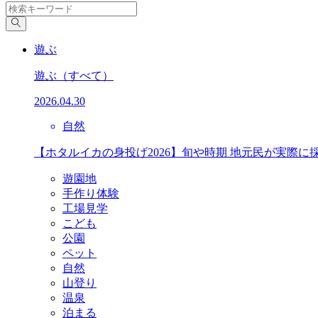
遊ぶ
遊ぶ
（すべて）
2026.04.30
自然
【ホタルイカの身投げ2026】旬や時期 地元民が実際に
遊園地
手作り体験
工場見学
こども
公園
ペット
自然
山登り
温泉
泊まる