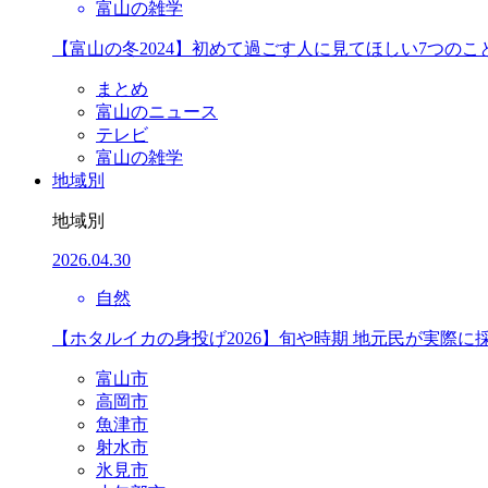
富山の雑学
【富山の冬2024】初めて過ごす人に見てほしい7つのこ
まとめ
富山のニュース
テレビ
富山の雑学
地域別
地域別
2026.04.30
自然
【ホタルイカの身投げ2026】旬や時期 地元民が実際に
富山市
高岡市
魚津市
射水市
氷見市