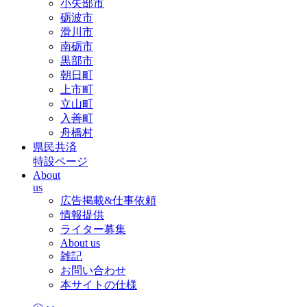
小矢部市
砺波市
滑川市
南砺市
黒部市
朝日町
上市町
立山町
入善町
舟橋村
県民共済
特設ページ
About
us
広告掲載&仕事依頼
情報提供
ライター募集
About us
雑記
お問い合わせ
本サイトの仕様