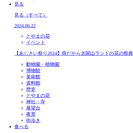
見る
見る
（すべて）
2024.06.22
とやまの花
イベント
【あじさい祭り2024】雨だから太閤山ランドの花の祭
動物園・植物園
博物館
美術館
資料館
歴史
とやまの花
神社・寺
展望台
夜景
街歩き
食べる