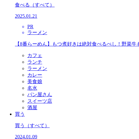
食べる
（すべて）
2025.01.21
PR
ラーメン
【8番らーめん】もつ煮好きは絶対食べるべし！野菜牛
カフェ
ランチ
ラーメン
カレー
美食娘
名水
パン屋さん
スイーツ店
酒屋
買う
買う
（すべて）
2024.01.09