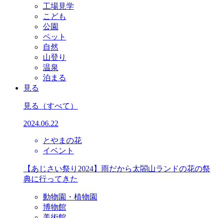
工場見学
こども
公園
ペット
自然
山登り
温泉
泊まる
見る
見る
（すべて）
2024.06.22
とやまの花
イベント
【あじさい祭り2024】雨だから太閤山ランドの花の祭
典に行ってきた
動物園・植物園
博物館
美術館