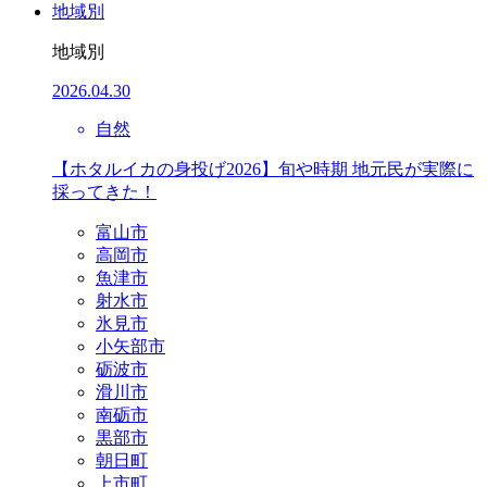
地域別
地域別
2026.04.30
自然
【ホタルイカの身投げ2026】旬や時期 地元民が実際に
採ってきた！
富山市
高岡市
魚津市
射水市
氷見市
小矢部市
砺波市
滑川市
南砺市
黒部市
朝日町
上市町