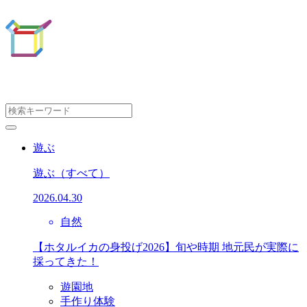
遊ぶ
遊ぶ
（すべて）
2026.04.30
自然
【ホタルイカの身投げ2026】旬や時期 地元民が実際に
採ってきた！
遊園地
手作り体験