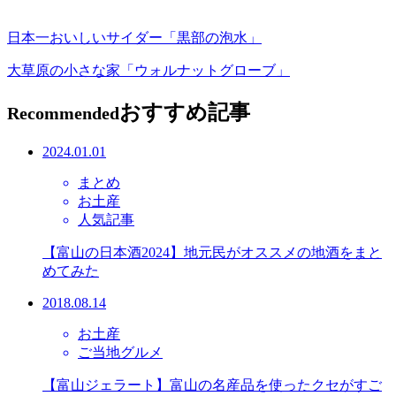
日本一おいしいサイダー「黒部の泡水」
大草原の小さな家「ウォルナットグローブ」
おすすめ記事
Recommended
2024.01.01
まとめ
お土産
人気記事
【富山の日本酒2024】地元民がオススメの地酒をまと
めてみた
2018.08.14
お土産
ご当地グルメ
【富山ジェラート】富山の名産品を使ったクセがすご