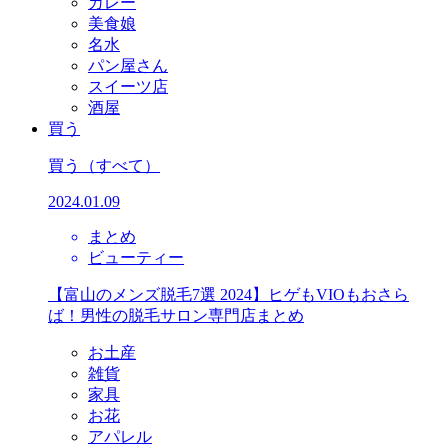
カレー
美食娘
名水
パン屋さん
スイーツ店
酒屋
買う
買う
（すべて）
2024.01.09
まとめ
ビューティー
【富山のメンズ脱毛7選 2024】ヒゲもVIOもおさら
ば！男性の脱毛サロン専門店まとめ
お土産
雑貨
家具
お花
アパレル