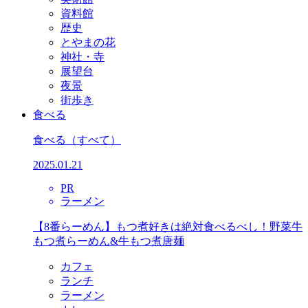
資料館
歴史
とやまの花
神社・寺
展望台
夜景
街歩き
食べる
食べる
（すべて）
2025.01.21
PR
ラーメン
【8番らーめん】もつ煮好きは絶対食べるべし！野菜牛
もつ煮らーめん&牛もつ煮唐麺
カフェ
ランチ
ラーメン