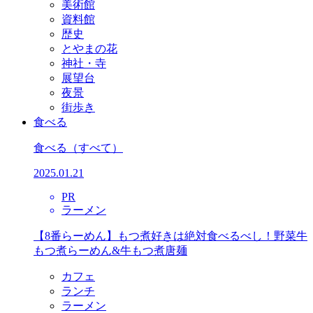
美術館
資料館
歴史
とやまの花
神社・寺
展望台
夜景
街歩き
食べる
食べる
（すべて）
2025.01.21
PR
ラーメン
【8番らーめん】もつ煮好きは絶対食べるべし！野菜牛
もつ煮らーめん&牛もつ煮唐麺
カフェ
ランチ
ラーメン