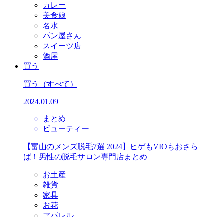
カレー
美食娘
名水
パン屋さん
スイーツ店
酒屋
買う
買う
（すべて）
2024.01.09
まとめ
ビューティー
【富山のメンズ脱毛7選 2024】ヒゲもVIOもおさら
ば！男性の脱毛サロン専門店まとめ
お土産
雑貨
家具
お花
アパレル