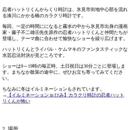
忍者ハットリくんからくり時計は、氷見市街地中心部を流れ
る湊川にかかる橋のカラクリ時計です。
毎回、一定の時間にになると霧水の中から氷見市出身の漫画
家・藤子不二雄Ⓐ先生原作の忍者ハットリくんと仲間たちが
登場し、テーマ曲に合わせて愉快なショーを繰り広げます。
ハットリくんとライバル・ケムマキのファンタスティックな
水芸忍法対決が見どころです。
ショーは9～19時の毎正時、土日祝日は30分ごとに登場しま
す。まちなか散策の途中に、ぜひお立ち寄ってみてくださ
い。
ちなみに冬はイルミネーションもされています。
→
【イルミネーション in ひみ】カラクリ時計の忍者ハット
リくんが怖い
2. 場所