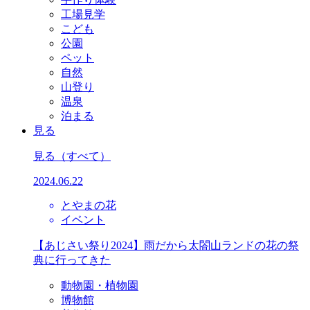
工場見学
こども
公園
ペット
自然
山登り
温泉
泊まる
見る
見る
（すべて）
2024.06.22
とやまの花
イベント
【あじさい祭り2024】雨だから太閤山ランドの花の祭
典に行ってきた
動物園・植物園
博物館