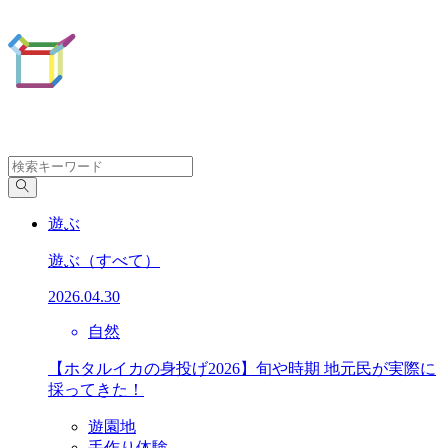
遊ぶ
遊ぶ
（すべて）
2026.04.30
自然
【ホタルイカの身投げ2026】旬や時期 地元民が実際に
採ってきた！
遊園地
手作り体験