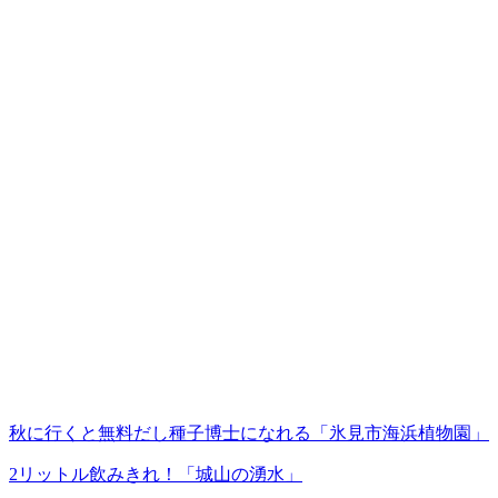
秋に行くと無料だし種子博士になれる「氷見市海浜植物園」
2リットル飲みきれ！「城山の湧水」