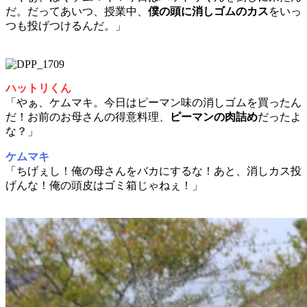
だ。だってあいつ、授業中、
僕の頭に消しゴムのカス
をいっ
つも投げつけるんだ。」
ハットリくん
「やぁ、ケムマキ。今日はピーマン味の消しゴムを買ったん
だ！お前のお母さんの得意料理、
ピーマンの肉詰め
だったよ
な？」
ケムマキ
「ちげぇし！俺の母さんをバカにするな！あと、消しカス投
げんな！俺の頭皮はゴミ箱じゃねぇ！」