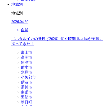
地域別
地域別
2026.04.30
自然
【ホタルイカの身投げ2026】旬や時期 地元民が実際に
採ってきた！
富山市
高岡市
魚津市
射水市
氷見市
小矢部市
砺波市
滑川市
南砺市
黒部市
朝日町