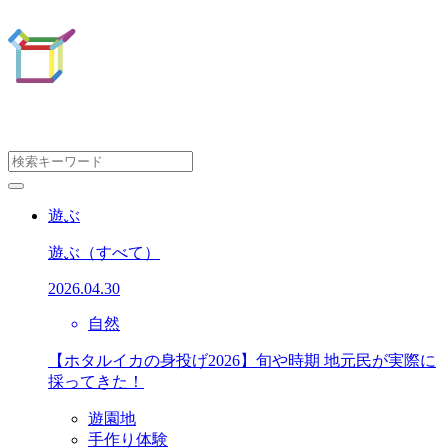
遊ぶ
遊ぶ
（すべて）
2026.04.30
自然
【ホタルイカの身投げ2026】旬や時期 地元民が実際に
採ってきた！
遊園地
手作り体験