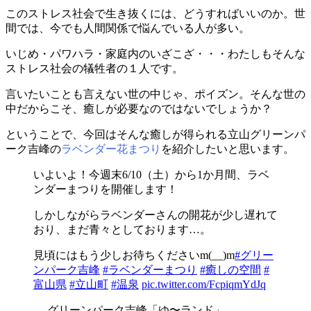
このストレス社会で生き抜くには、どうすればいいのか。世
間では、今でも人間関係で悩んでいる人が多い。
いじめ・パワハラ・家庭内のいざこざ・・・わたしもそんな
ストレス社会の犠牲者の１人です。
言いたいことも言えない世の中じゃ、ポイズン。そんな世の
中だからこそ、癒しが必要なのではないでしょうか？
ということで、今回はそんな癒しが得られる立山グリーンパ
ーク吉峰の
ラベンダー花まつり
を紹介したいと思います。
いよいよ！今週末6/10（土）から1か月間、ラベ
ンダーまつりを開催します！
しかしながらラベンダーさんの開花が少し遅れて
おり、まだ青々としております…。
見頃にはもう少しお待ちくださいm(__)m
#グリー
ンパーク吉峰
#ラベンダーまつり
#癒しの空間
#
富山県
#立山町
#温泉
pic.twitter.com/FcpiqmYdJq
— グリーンパーク吉峰「ゆ〜ランド」