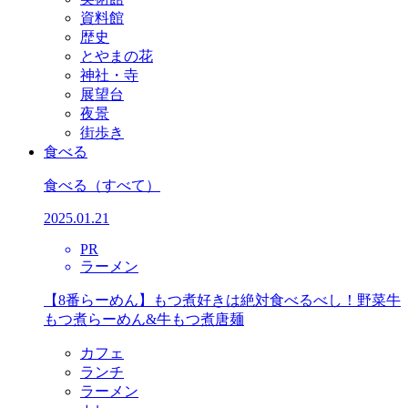
資料館
歴史
とやまの花
神社・寺
展望台
夜景
街歩き
食べる
食べる
（すべて）
2025.01.21
PR
ラーメン
【8番らーめん】もつ煮好きは絶対食べるべし！野菜牛
もつ煮らーめん&牛もつ煮唐麺
カフェ
ランチ
ラーメン