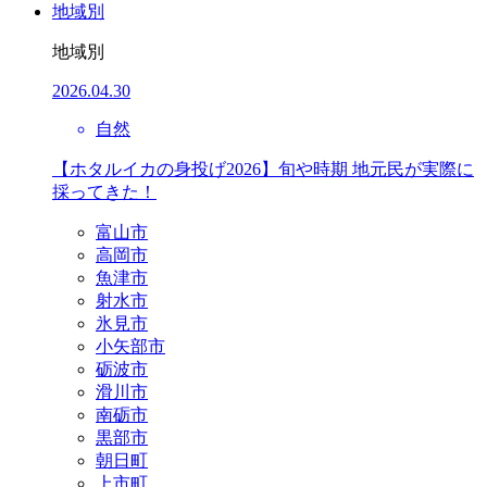
地域別
地域別
2026.04.30
自然
【ホタルイカの身投げ2026】旬や時期 地元民が実際に
採ってきた！
富山市
高岡市
魚津市
射水市
氷見市
小矢部市
砺波市
滑川市
南砺市
黒部市
朝日町
上市町