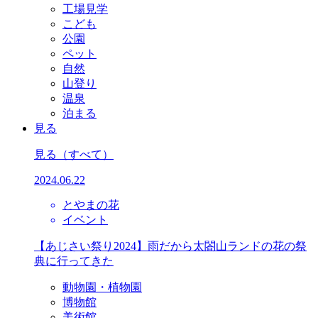
工場見学
こども
公園
ペット
自然
山登り
温泉
泊まる
見る
見る
（すべて）
2024.06.22
とやまの花
イベント
【あじさい祭り2024】雨だから太閤山ランドの花の祭
典に行ってきた
動物園・植物園
博物館
美術館