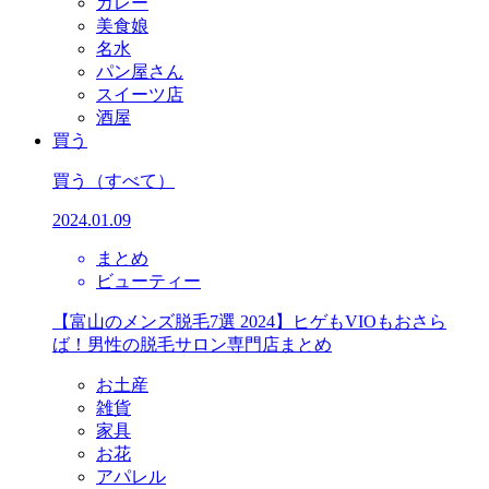
カレー
美食娘
名水
パン屋さん
スイーツ店
酒屋
買う
買う
（すべて）
2024.01.09
まとめ
ビューティー
【富山のメンズ脱毛7選 2024】ヒゲもVIOもおさら
ば！男性の脱毛サロン専門店まとめ
お土産
雑貨
家具
お花
アパレル