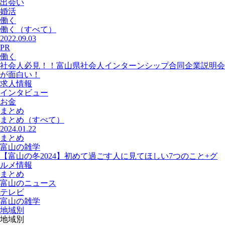
出会い
婚活
働く
働く
（すべて）
2022.09.03
PR
働く
社会人必見！！富山県社会人インターンシップ合同企業説明会
が面白い！
求人情報
インタビュー
お金
まとめ
まとめ
（すべて）
2024.01.22
まとめ
富山の雑学
【富山の冬2024】初めて過ごす人に見てほしい7つのこと+グ
ルメ情報
まとめ
富山のニュース
テレビ
富山の雑学
地域別
地域別