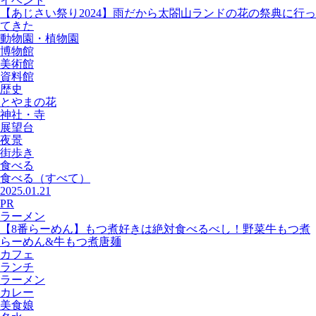
イベント
【あじさい祭り2024】雨だから太閤山ランドの花の祭典に行っ
てきた
動物園・植物園
博物館
美術館
資料館
歴史
とやまの花
神社・寺
展望台
夜景
街歩き
食べる
食べる
（すべて）
2025.01.21
PR
ラーメン
【8番らーめん】もつ煮好きは絶対食べるべし！野菜牛もつ煮
らーめん&牛もつ煮唐麺
カフェ
ランチ
ラーメン
カレー
美食娘