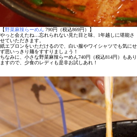
【
野菜麻辣らーめん
790円（税込869円）】
やっと会えたね…忘れられない見た目と味、1年越しに堪能さ
せていただきます。
紙エプロンをいただけるので、白い服やワイシャツでも気にせ
ず思いっきり麺をすすりましょう！
ちなみに、小さな野菜麻辣らーめん740円（税込814円）もあり
ますので、少食のレディも是非お試しあれ！