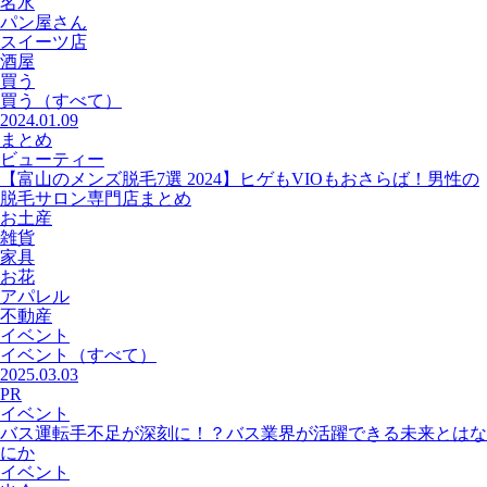
名水
パン屋さん
スイーツ店
酒屋
買う
買う
（すべて）
2024.01.09
まとめ
ビューティー
【富山のメンズ脱毛7選 2024】ヒゲもVIOもおさらば！男性の
脱毛サロン専門店まとめ
お土産
雑貨
家具
お花
アパレル
不動産
イベント
イベント
（すべて）
2025.03.03
PR
イベント
バス運転手不足が深刻に！？バス業界が活躍できる未来とはな
にか
イベント