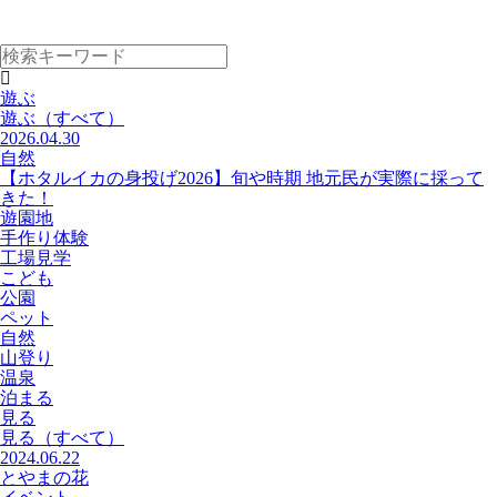
遊ぶ
遊ぶ
（すべて）
2026.04.30
自然
【ホタルイカの身投げ2026】旬や時期 地元民が実際に採って
きた！
遊園地
手作り体験
工場見学
こども
公園
ペット
自然
山登り
温泉
泊まる
見る
見る
（すべて）
2024.06.22
とやまの花