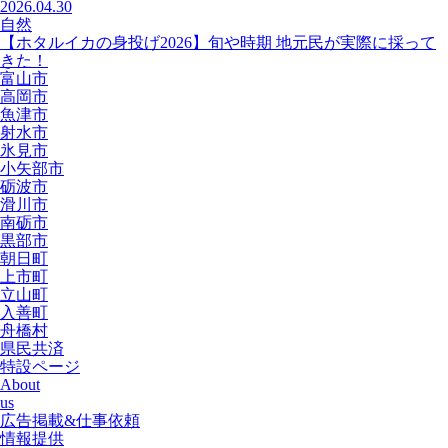
2026.04.30
自然
【ホタルイカの身投げ2026】旬や時期 地元民が実際に採って
きた！
富山市
高岡市
魚津市
射水市
氷見市
小矢部市
砺波市
滑川市
南砺市
黒部市
朝日町
上市町
立山町
入善町
舟橋村
県民共済
特設ページ
About
us
広告掲載&仕事依頼
情報提供