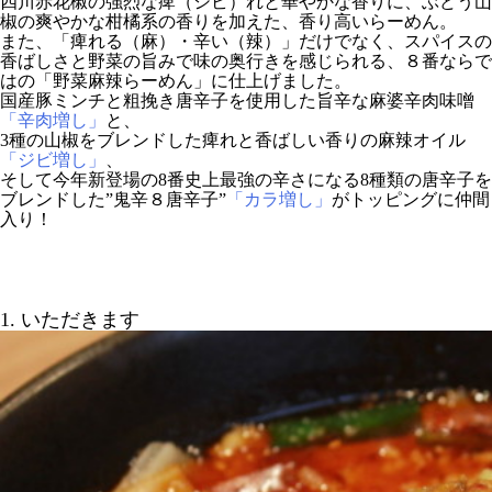
四川赤花椒の強烈な痺（シビ）れと華やかな香りに、ぶどう山
椒の爽やかな柑橘系の香りを加えた、香り高いらーめん。
また、「痺れる（麻）・辛い（辣）」だけでなく、スパイスの
香ばしさと野菜の旨みで味の奥行きを感じられる、８番ならで
はの「野菜麻辣らーめん」に仕上げました。
国産豚ミンチと粗挽き唐辛子を使用した旨辛な麻婆辛肉味噌
「辛肉増し」
と、
3種の山椒をブレンドした痺れと香ばしい香りの麻辣オイル
「ジビ増し」
、
そして今年新登場の8番史上最強の辛さになる8種類の唐辛子を
ブレンドした”鬼辛８唐辛子”
「カラ増し」
がトッピングに仲間
入り！
1. いただきます