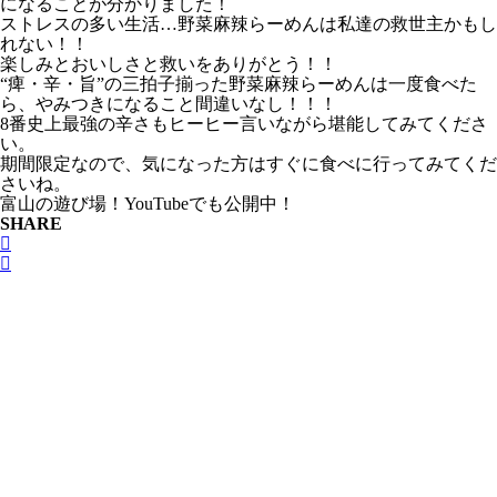
になることが分かりました！
ストレスの多い生活…野菜麻辣らーめんは私達の救世主かもし
れない！！
楽しみとおいしさと救いをありがとう！！
“痺・辛・旨”の三拍子揃った野菜麻辣らーめんは一度食べた
ら、やみつきになること間違いなし！！！
8番史上最強の辛さもヒーヒー言いながら堪能してみてくださ
い。
期間限定なので、気になった方はすぐに食べに行ってみてくだ
さいね。
富山の遊び場！YouTubeでも公開中！
SHARE