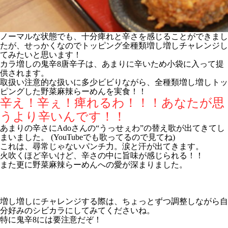
ノーマルな状態でも、十分痺れと辛さを感じることができまし
たが、せっかくなのでトッピング全種類増し増しチャレンジし
てみたいと思います！
カラ増しの鬼辛8唐辛子は、あまりに辛いため小袋に入って提
供されます。
取扱い注意的な扱いに多少ビビりながら、全種類増し増しトッ
ピングした野菜麻辣らーめんを実食！！
辛え！辛ぇ！痺れるわ！！！あなたが思
うより辛いんです！！
あまりの辛さにAdoさんの“うっせぇわ”の替え歌が出てきてし
まいました。 (YouTubeでも歌ってるので見てね)
これは、尋常じゃないパンチ力。涙と汗が出てきます。
火吹くほど辛いけど、辛さの中に旨味が感じられる！！
また更に野菜麻辣らーめんへの愛が深まりました。
増し増しにチャレンジする際は、ちょっとずつ調整しながら自
分好みのシビカラにしてみてくださいね。
特に鬼辛8には要注意だぞ！