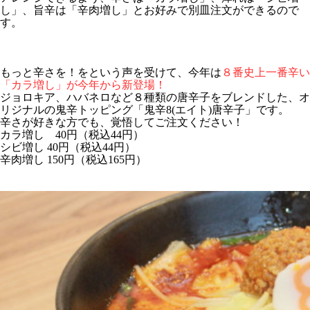
し」、旨辛は「辛肉増し」とお好みで別皿注文ができるので
す。
もっと辛さを！をという声を受けて、今年は
８番史上一番辛い
「カラ増し」が今年から新登場！
ジョロキア、ハバネロなど８種類の唐辛子をブレンドした、オ
リジナルの鬼辛トッピング「鬼辛8(エイト)唐辛子」です。
辛さが好きな方でも、覚悟してご注文ください！
カラ増し 40円（税込44円）
シビ増し 40円（税込44円）
辛肉増し 150円（税込165円）