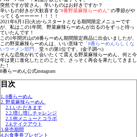
突然ですが皆さん、辛いものはお好きですか？
辛いもの好きが大歓喜する
“8番野菜麻辣らーめん”
の季節がや
ってくるーーーー！！！！
2021年6月1日(火)からスタートとなる期間限定メニューです
が、私はこの1年間、野菜麻辣らーめんが出るのをずっと待っ
ていたんです！
この1年間沢山の8番らーめん期間限定商品に出会いましたが、
この野菜麻辣らーめんは、いい意味で
「8番らーめんらしくな
いラーメン部門」
堂々の第1位です。(金子調べ)
そんな恋焦がれて会いたくて震える野菜麻辣らーめん、何と今
年は更に進化したとのことで、さっそく再会を果たしてきまし
た！
8番らーめん公式instagram
目次
1. 8番らーめん
2. 野菜麻辣らーめん
2.1.いただきます
2.2.増し増しチャレンジ
2.3.他メニューとコラボ
2.4.テイクアウト
3.発売期間
4.お食事券プレゼント