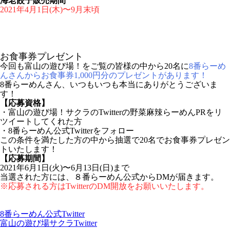
海老餃子販売期間
2021年4月1日(木)〜9月末頃
お食事券プレゼント
今回も富山の遊び場！をご覧の皆様の中から20名に
8番らーめ
んさんからお食事券1,000円分のプレゼントがあります！
8番らーめんさん、いつもいつも本当にありがとうございま
す！
【応募資格】
・富山の遊び場！サクラのTwitterの野菜麻辣らーめんPRをリ
ツイートしてくれた方
・8番らーめん公式Twitterをフォロー
この条件を満たした方の中から抽選で20名でお食事券プレゼン
トいたします！
【応募期間】
2021年6月1日(火)〜6月13日(日)まで
当選された方には、８番らーめん公式からDMが届きます。
※応募される方はTwitterのDM開放をお願いいたします。
8番らーめん公式Twitter
富山の遊び場サクラTwitter