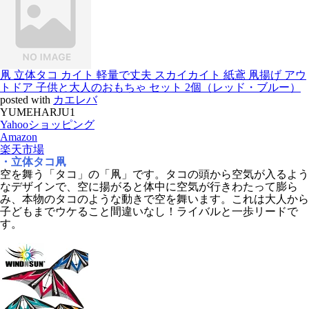
凧 立体タコ カイト 軽量で丈夫 スカイカイト 紙鳶 凧揚げ アウ
トドア 子供と大人のおもちゃ セット 2個（レッド・ブルー）
posted with
カエレバ
YUMEHARJU1
Yahooショッピング
Amazon
楽天市場
・立体タコ凧
空を舞う「タコ」の「凧」です。タコの頭から空気が入るよう
なデザインで、空に揚がると体中に空気が行きわたって膨ら
み、本物のタコのような動きで空を舞います。これは大人から
子どもまでウケること間違いなし！ライバルと一歩リードで
す。