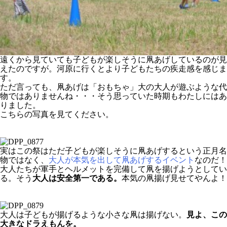
遠くから見ていても子どもが楽しそうに凧あげしているのが見
えたのですが。河原に行くとより子どもたちの疾走感を感じま
す。
ただ言っても、凧あげは「おもちゃ」大の大人が遊ぶような代
物ではありませんね・・・そう思っていた時期もわたしにはあ
りました。
こちらの写真を見てください。
実はこの祭はただ子どもが楽しそうに凧あげするという正月名
物ではなく、
大人が本気を出して凧あげするイベント
なのだ！
大人たちが軍手とヘルメットを完備して凧を揚げようとしてい
る。そう
大人は安全第一である。
本気の凧揚げ見せてやんよ！
大人は子どもが揚げるような小さな凧は揚げない。
見よ、この
大きなドラえもんを。