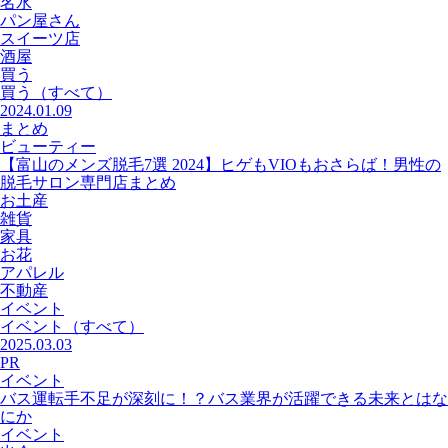
名水
パン屋さん
スイーツ店
酒屋
買う
買う
（すべて）
2024.01.09
まとめ
ビューティー
【富山のメンズ脱毛7選 2024】ヒゲもVIOもおさらば！男性の
脱毛サロン専門店まとめ
お土産
雑貨
家具
お花
アパレル
不動産
イベント
イベント
（すべて）
2025.03.03
PR
イベント
バス運転手不足が深刻に！？バス業界が活躍できる未来とはな
にか
イベント