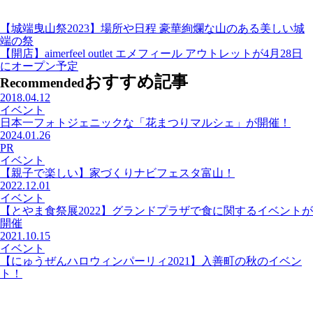
【城端曳山祭2023】場所や日程 豪華絢爛な山のある美しい城
端の祭
【開店】aimerfeel outlet エメフィール アウトレットが4月28日
にオープン予定
おすすめ記事
Recommended
2018.04.12
イベント
日本一フォトジェニックな「花まつりマルシェ」が開催！
2024.01.26
PR
イベント
【親子で楽しい】家づくりナビフェスタ富山！
2022.12.01
イベント
【とやま食祭展2022】グランドプラザで食に関するイベントが
開催
2021.10.15
イベント
【にゅうぜんハロウィンパーリィ2021】入善町の秋のイベン
ト！