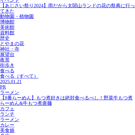
イベント
【あじさい祭り2024】雨だから太閤山ランドの花の祭典に行っ
てきた
動物園・植物園
博物館
美術館
資料館
歴史
とやまの花
神社・寺
展望台
夜景
街歩き
食べる
食べる
（すべて）
2025.01.21
PR
ラーメン
【8番らーめん】もつ煮好きは絶対食べるべし！野菜牛もつ煮
らーめん&牛もつ煮唐麺
カフェ
ランチ
ラーメン
カレー
美食娘