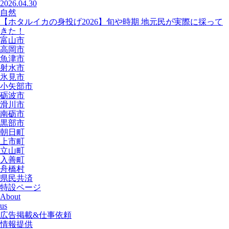
2026.04.30
自然
【ホタルイカの身投げ2026】旬や時期 地元民が実際に採って
きた！
富山市
高岡市
魚津市
射水市
氷見市
小矢部市
砺波市
滑川市
南砺市
黒部市
朝日町
上市町
立山町
入善町
舟橋村
県民共済
特設ページ
About
us
広告掲載&仕事依頼
情報提供