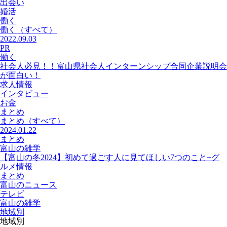
出会い
婚活
働く
働く
（すべて）
2022.09.03
PR
働く
社会人必見！！富山県社会人インターンシップ合同企業説明会
が面白い！
求人情報
インタビュー
お金
まとめ
まとめ
（すべて）
2024.01.22
まとめ
富山の雑学
【富山の冬2024】初めて過ごす人に見てほしい7つのこと+グ
ルメ情報
まとめ
富山のニュース
テレビ
富山の雑学
地域別
地域別