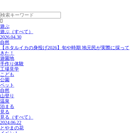
遊ぶ
遊ぶ
（すべて）
2026.04.30
自然
【ホタルイカの身投げ2026】旬や時期 地元民が実際に採って
きた！
遊園地
手作り体験
工場見学
こども
公園
ペット
自然
山登り
温泉
泊まる
見る
見る
（すべて）
2024.06.22
とやまの花