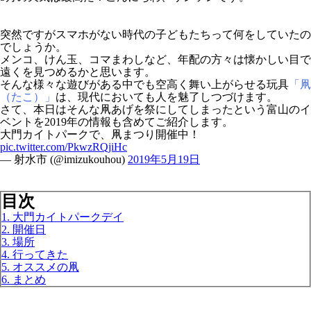
突然ですがスマホがない時代の子どもたちって何をしていたの
でしょうか。
メンコ、けん玉、コマまわしなど、年配の方々は懐かしい目で
遠くを見つめるかと思います。
そんな様々な遊びがある中でも空高く舞い上がらせる玩具
「凧
（たこ）」
は、現代においても人を魅了しつづけます。
さて、本日はそんな凧あげを祭にしてしまったという富山のイ
ベントを2019年の情報も含めてご紹介します。
大門カイトパークで、凧まつり開催中！
pic.twitter.com/PkwzRQjiHc
— 射水市 (@imizukouhou)
2019年5月19日
目次
1. 大門カイトパークデイ
2. 開催日
3. 場所
4. 行ってきた
5. オススメの凧
6. まとめ