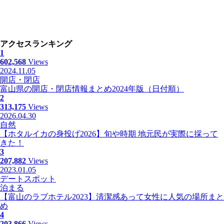
アクセスランキング
1
602,568
Views
2024.11.05
開店・閉店
富山県の開店・閉店情報まとめ2024年版（日付順）
2
313,175
Views
2026.04.30
自然
【ホタルイカの身投げ2026】旬や時期 地元民が実際に採って
きた！
3
207,882
Views
2023.01.05
デートスポット
泊まる
【富山のラブホテル2023】清潔感あって女性に人気の場所まと
め
4
203,866
Views