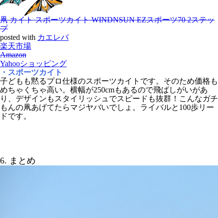
凧 カイト スポーツカイト WINDNSUN EZスポーツ70 2ステッ
プ
posted with
カエレバ
楽天市場
Amazon
Yahooショッピング
・スポーツカイト
子どもも黙るプロ仕様のスポーツカイトです。そのため価格も
めちゃくちゃ高い。横幅が250cmもあるので飛ばしがいがあ
り、デザインもスタイリッシュでスピードも抜群！こんなガチ
もんの凧あげてたらマジヤバいでしょ。ライバルと100歩リー
ドです。
6. まとめ