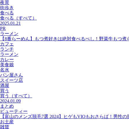
夜景
街歩き
食べる
食べる
（すべて）
2025.01.21
PR
ラーメン
【8番らーめん】もつ煮好きは絶対食べるべし！野菜牛もつ煮
カフェ
ランチ
ラーメン
カレー
美食娘
名水
パン屋さん
スイーツ店
酒屋
買う
買う
（すべて）
2024.01.09
まとめ
ビューティー
【富山のメンズ脱毛7選 2024】ヒゲもVIOもおさらば！男性
お土産
雑貨