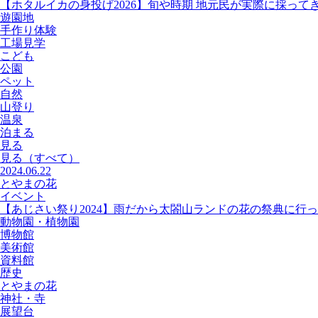
【ホタルイカの身投げ2026】旬や時期 地元民が実際に採って
遊園地
手作り体験
工場見学
こども
公園
ペット
自然
山登り
温泉
泊まる
見る
見る
（すべて）
2024.06.22
とやまの花
イベント
【あじさい祭り2024】雨だから太閤山ランドの花の祭典に行
動物園・植物園
博物館
美術館
資料館
歴史
とやまの花
神社・寺
展望台