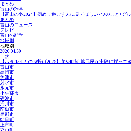
まとめ
富山の雑学
【富山の冬2024】初めて過ごす人に見てほしい7つのこと+グ
まとめ
富山のニュース
テレビ
富山の雑学
地域別
地域別
2026.04.30
自然
【ホタルイカの身投げ2026】旬や時期 地元民が実際に採って
富山市
高岡市
魚津市
射水市
氷見市
小矢部市
砺波市
滑川市
南砺市
黒部市
朝日町
上市町
立山町