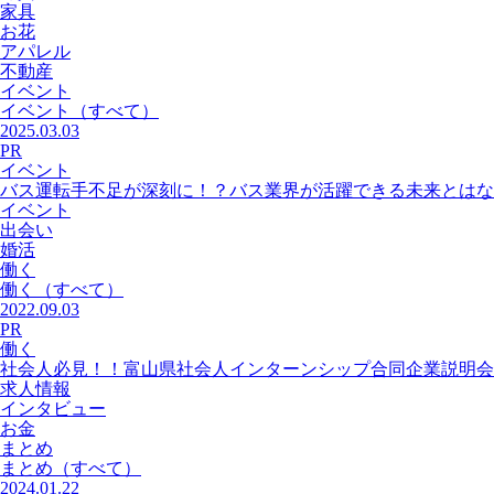
家具
お花
アパレル
不動産
イベント
イベント
（すべて）
2025.03.03
PR
イベント
バス運転手不足が深刻に！？バス業界が活躍できる未来とはな
イベント
出会い
婚活
働く
働く
（すべて）
2022.09.03
PR
働く
社会人必見！！富山県社会人インターンシップ合同企業説明会
求人情報
インタビュー
お金
まとめ
まとめ
（すべて）
2024.01.22