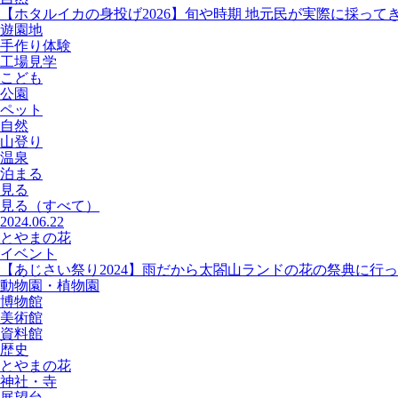
【ホタルイカの身投げ2026】旬や時期 地元民が実際に採って
遊園地
手作り体験
工場見学
こども
公園
ペット
自然
山登り
温泉
泊まる
見る
見る
（すべて）
2024.06.22
とやまの花
イベント
【あじさい祭り2024】雨だから太閤山ランドの花の祭典に行
動物園・植物園
博物館
美術館
資料館
歴史
とやまの花
神社・寺
展望台