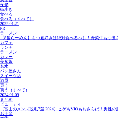
夜景
街歩き
食べる
食べる
（すべて）
2025.01.21
PR
ラーメン
【8番らーめん】もつ煮好きは絶対食べるべし！野菜牛もつ煮
カフェ
ランチ
ラーメン
カレー
美食娘
名水
パン屋さん
スイーツ店
酒屋
買う
買う
（すべて）
2024.01.09
まとめ
ビューティー
【富山のメンズ脱毛7選 2024】ヒゲもVIOもおさらば！男性
お土産