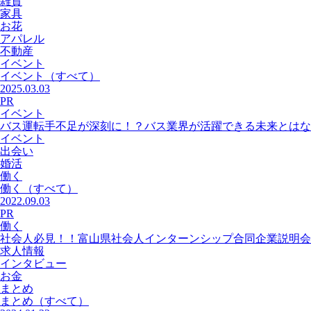
雑貨
家具
お花
アパレル
不動産
イベント
イベント
（すべて）
2025.03.03
PR
イベント
バス運転手不足が深刻に！？バス業界が活躍できる未来とはな
イベント
出会い
婚活
働く
働く
（すべて）
2022.09.03
PR
働く
社会人必見！！富山県社会人インターンシップ合同企業説明会
求人情報
インタビュー
お金
まとめ
まとめ
（すべて）