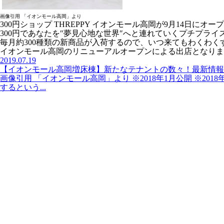
画像引用 「イオンモール高岡」より
300円ショップ THREPPY イオンモール高岡が9月14日にオ
300円であなたを″夢見心地な世界″へと連れていくプチプライ
毎月約300種類の新商品が入荷するので、いつ来てもわくわ
イオンモール高岡のリニューアルオープンによる出店となりま
2019.07.19
【イオンモール高岡増床棟】新たなテナントの数々！最新情報
画像引用 「イオンモール高岡」より ※2018年1月公開 ※201
するという...