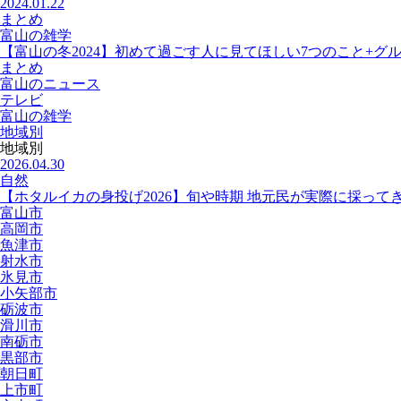
2024.01.22
まとめ
富山の雑学
【富山の冬2024】初めて過ごす人に見てほしい7つのこと+グ
まとめ
富山のニュース
テレビ
富山の雑学
地域別
地域別
2026.04.30
自然
【ホタルイカの身投げ2026】旬や時期 地元民が実際に採って
富山市
高岡市
魚津市
射水市
氷見市
小矢部市
砺波市
滑川市
南砺市
黒部市
朝日町
上市町