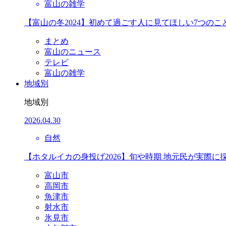
富山の雑学
【富山の冬2024】初めて過ごす人に見てほしい7つのこ
まとめ
富山のニュース
テレビ
富山の雑学
地域別
地域別
2026.04.30
自然
【ホタルイカの身投げ2026】旬や時期 地元民が実際に
富山市
高岡市
魚津市
射水市
氷見市