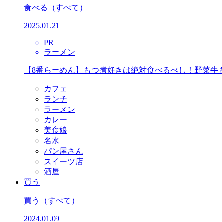
食べる
（すべて）
2025.01.21
PR
ラーメン
【8番らーめん】もつ煮好きは絶対食べるべし！野菜牛
カフェ
ランチ
ラーメン
カレー
美食娘
名水
パン屋さん
スイーツ店
酒屋
買う
買う
（すべて）
2024.01.09