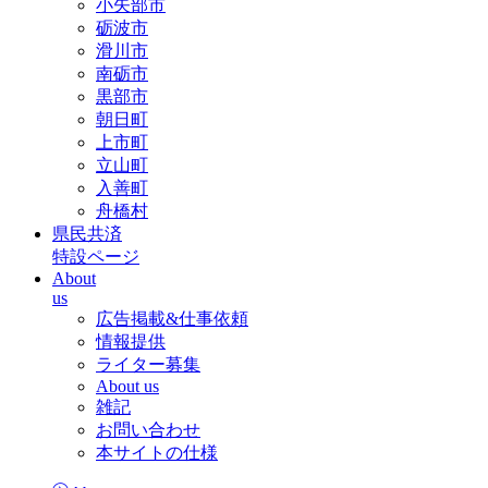
小矢部市
砺波市
滑川市
南砺市
黒部市
朝日町
上市町
立山町
入善町
舟橋村
県民共済
特設ページ
About
us
広告掲載&仕事依頼
情報提供
ライター募集
About us
雑記
お問い合わせ
本サイトの仕様