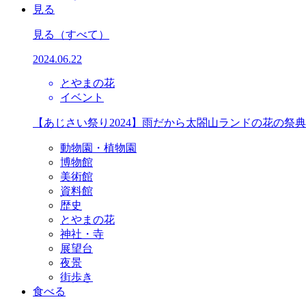
見る
見る
（すべて）
2024.06.22
とやまの花
イベント
【あじさい祭り2024】雨だから太閤山ランドの花の祭
動物園・植物園
博物館
美術館
資料館
歴史
とやまの花
神社・寺
展望台
夜景
街歩き
食べる