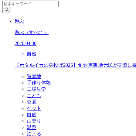
遊ぶ
遊ぶ
（すべて）
2026.04.30
自然
【ホタルイカの身投げ2026】旬や時期 地元民が実際に
遊園地
手作り体験
工場見学
こども
公園
ペット
自然
山登り
温泉
泊まる