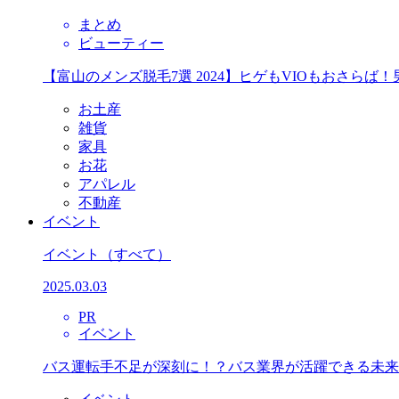
まとめ
ビューティー
【富山のメンズ脱毛7選 2024】ヒゲもVIOもおさら
お土産
雑貨
家具
お花
アパレル
不動産
イベント
イベント
（すべて）
2025.03.03
PR
イベント
バス運転手不足が深刻に！？バス業界が活躍できる未来