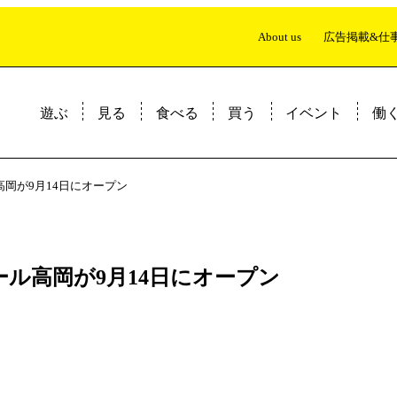
About us
広告掲載&仕
遊ぶ
見る
食べる
買う
イベント
働
店まとめ
&牛もつ煮唐麺
ル高岡が9月14日にオープン
モール高岡が9月14日にオープン