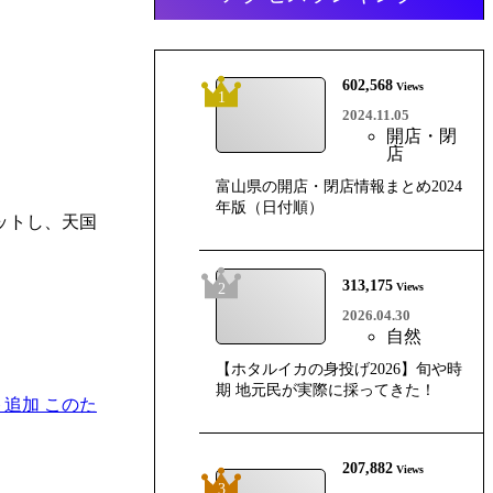
602,568
Views
1
2024.11.05
開店・閉
店
富山県の開店・閉店情報まとめ2024
年版（日付順）
ットし、天国
313,175
2
Views
2026.04.30
自然
【ホタルイカの身投げ2026】旬や時
期 地元民が実際に採ってきた！
ト追加 このた
207,882
Views
3