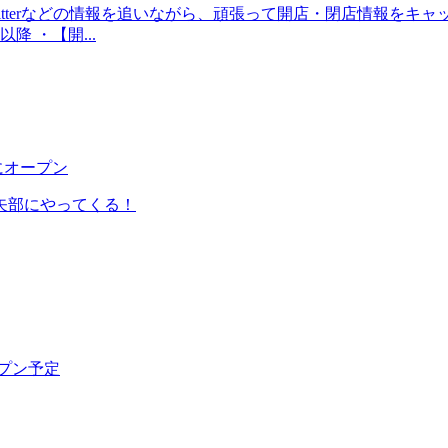
tterなどの情報を追いながら、頑張って開店・閉店情報をキャ
降 ・【開...
にオープン
矢部にやってくる！
ープン予定