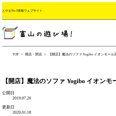
とやまNo.1情報ウェブサイト
【ホタルイカの身投げ2026】旬や時期 地元民が実際に採ってきた！
【ホタルイカの身投げ2026】旬や時期 地元民が実際に採ってきた！
【あじさい祭り2024】雨だから太閤山ランドの花の祭典に行ってきた
【富山のメンズ脱毛7選 2024】ヒゲもVIOもおさらば！男性の脱毛サロン専門
社会人必見！！富山県社会人インターンシップ合同企業説明会が面白い！
【8番らーめん】もつ煮好きは絶対食べるべし！野菜牛もつ煮らーめん
【富山の冬2024】初めて過ごす人に見てほしい7つのこと+グルメ情報
バス運転手不足が深刻に！？バス業界が活躍できる未来とはなにか
TOP
開店・閉店
【開店】魔法のソファ Yogibo イオンモー
【開店】魔法のソファ Yogibo イオン
公開日
2019.07.20
更新日
2020.01.18