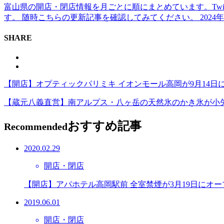
富山県の開店・閉店情報を月ごとに順にまとめています。Twi
す。 随時こちらの更新記事を確認してみてください。 2024年以
SHARE
【開店】オプティックパリミキ イオンモール高岡が9月14日
【蔵元八義直営】南アルプス・八ヶ岳の天然氷のかき氷が小
おすすめ記事
Recommended
2020.02.29
開店・閉店
【開店】アパホテル高岡駅前 全室禁煙が3月19日にオ
2019.06.01
開店・閉店