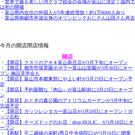
・
世界で最も美しい湾クラブ総会の会場が富山に決定！国内で
は初の開催
・
富山県内在住の外国人が5年連続増加！約1万8000人余り
・
富山県南砺市井波出身のオリンピックおじさん山田さん死去
今月の開店閉店情報
開店
・
【開店】クスリのアオキ富山新庄店が3月下旬にオープン
・
【開店】都市型保育園ポポラー富山山室園が3月30日にオー
プン 施設見学会も
・
【開店】富山市本郷東部にやよい軒が3月25日にオープン予
定
・
【開店】予約困難な『肉山』が富山駅前に3月23日にオープ
ン
・
【新規】おとぎの森公園のアトリウムガーデンが3月中旬に
完成予定
・
【開店】ガッツレンタカー富山店が3月20日にオープン！ガ
ッツ石松
・
【開店】チーズドッグのお店「drop HOLIC」が3月18日にオ
ープン
・
【新駅】不二越線の栄町(県立中央病院口)が3月16日に開業