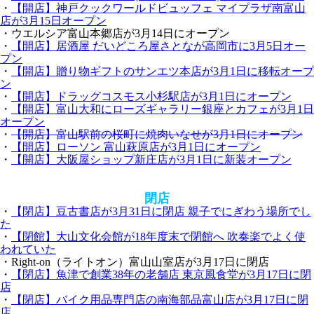
・
【開店】神戸クックワールドビュッフェ マイプラザ南富山
店が3月15日オープン
・ウエルシア富山本郷店が3月14日にオープン
・
【開店】居酒屋 だいどころ屋さとなが高岡市に3月5日オー
プン
・
【開店】贈り物ギフトのサンエツ本店が3月1日に移転オープ
ン
・
【開店】ドラッグコスモス小杉駅店が3月1日にオープン
・
【開店】富山大和にローズギャラリー銀座とカフェが3月1日
オープン
・
【開店】富山駅前の桜町に焼肉いなせが3月1日にオープン
・
【開店】ローソン 富山萩原店が3月1日にオープン
・
【開店】大阪屋ショップ新庄店が3月1日に新装オープン
閉店
・
【閉店】豆古書店が3月31日に閉店 親子でにぎわう場所でし
た
・
【閉館】大山文化会館が18年度末で閉館へ 吹奏楽でよく使
われていた
・Right-on（ライトオン）富山山室店が3月17日に閉店
・
【閉店】魚津で創業38年の老舗店 東京風食堂が3月17日に閉
店
・
【閉店】バイク用品専門店の南海部品富山店が3月17日に閉
店