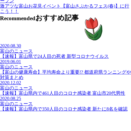
ープン
激アツな富山お花見イベント【富山さぶかるフェス(春)】に行
こう！！
おすすめ記事
Recommended
2020.08.30
富山のニュース
【速報】富山県で24人目の死者 新型コロナウイルス
2019.06.01
富山のニュース
【富山の健康寿命】平均寿命より重要!? 都道府県ランニングや
対策まとめ
2020.12.02
富山のニュース
【速報】富山県内で461人目のコロナ感染者 富山市20代男性
2020.08.25
富山のニュース
【速報】富山県内で350人目のコロナ感染者 新たに8名を確認