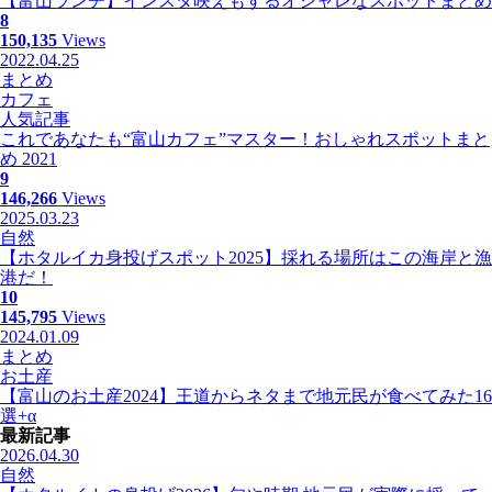
【富山ランチ】インスタ映えもするオシャレなスポットまとめ
8
150,135
Views
2022.04.25
まとめ
カフェ
人気記事
これであなたも“富山カフェ”マスター！おしゃれスポットまと
め 2021
9
146,266
Views
2025.03.23
自然
【ホタルイカ身投げスポット2025】採れる場所はこの海岸と漁
港だ！
10
145,795
Views
2024.01.09
まとめ
お土産
【富山のお土産2024】王道からネタまで地元民が食べてみた16
選+α
最新記事
2026.04.30
自然