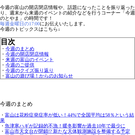
今週の富山の開店閉店情報や、話題になったことを振り返った
り、週末から来週のイベントの紹介などを行うコーナー「今週
のとやま」の時間です！
毎週金曜日の17:00
にお伝えいたします。
今週のトピックスはこちら↓
目次
・
今週のまとめ
・
今週の開店閉店情報
・
来週の富山のイベント
・
今週のご提供
・
今週のクイズ振り返り
・
富山の遊び場！からのお知らせ
今週のまとめ
・
富山は花粉症発症率が低い！44%で全国平均は58％という結
果
・
魚津寒ハギが記録的不漁！暖冬影響か過去10年で最少に
・
富山市天文台が閉鎖!? 新たな天体観測施設を整備する予定