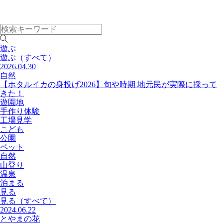
遊ぶ
遊ぶ
（すべて）
2026.04.30
自然
【ホタルイカの身投げ2026】旬や時期 地元民が実際に採って
きた！
遊園地
手作り体験
工場見学
こども
公園
ペット
自然
山登り
温泉
泊まる
見る
見る
（すべて）
2024.06.22
とやまの花