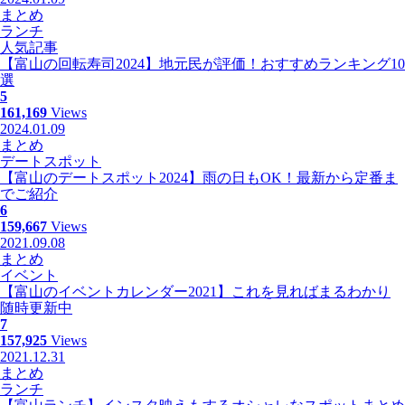
まとめ
ランチ
人気記事
【富山の回転寿司2024】地元民が評価！おすすめランキング10
選
5
161,169
Views
2024.01.09
まとめ
デートスポット
【富山のデートスポット2024】雨の日もOK！最新から定番ま
でご紹介
6
159,667
Views
2021.09.08
まとめ
イベント
【富山のイベントカレンダー2021】これを見ればまるわかり
随時更新中
7
157,925
Views
2021.12.31
まとめ
ランチ