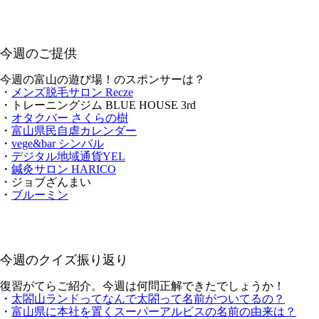
今週のご提供
今週の富山の遊び場！のスポンサーは？
・
メンズ脱毛サロン Recze
・トレーニングジム BLUE HOUSE 3rd
・
オタクバー さくらの樹
・
富山県民自虐カレンダー
・
vege&bar シンバル
・
デジタル地域通貨YEL
・
鍼灸サロン HARICO
・ジョブざんまい
・
ブルーミン
今週のクイズ振り返り
復習がてらご紹介。今週は何問正解できたでしょうか！
・
太閤山ランドってなんで太閤って名前がついてるの？
・
富山県に本社を置くスーパーアルビスの名前の由来は？