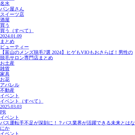
名水
パン屋さん
スイーツ店
酒屋
買う
買う
（すべて）
2024.01.09
まとめ
ビューティー
【富山のメンズ脱毛7選 2024】ヒゲもVIOもおさらば！男性の
脱毛サロン専門店まとめ
お土産
雑貨
家具
お花
アパレル
不動産
イベント
イベント
（すべて）
2025.03.03
PR
イベント
バス運転手不足が深刻に！？バス業界が活躍できる未来とはな
にか
イベント