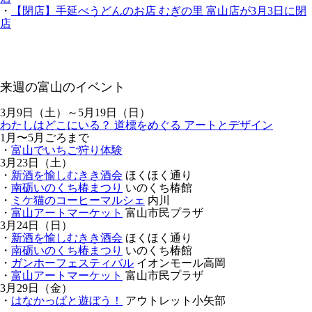
・
【閉店】手延べうどんのお店 むぎの里 富山店が3月3日に閉
店
来週の富山のイベント
3月9日（土）～5月19日（日）
わたしはどこにいる？ 道標をめぐる アートとデザイン
1月〜5月ごろまで
・
富山でいちご狩り体験
3月23日（土）
・
新酒を愉しむきき酒会
ほくほく通り
・
南砺いのくち椿まつり
いのくち椿館
・
ミケ猫のコーヒーマルシェ
内川
・
富山アートマーケット
富山市民プラザ
3月24日（日）
・
新酒を愉しむきき酒会
ほくほく通り
・
南砺いのくち椿まつり
いのくち椿館
・
ガンホーフェスティバル
イオンモール高岡
・
富山アートマーケット
富山市民プラザ
3月29日（金）
・
はなかっぱと遊ぼう！
アウトレット小矢部