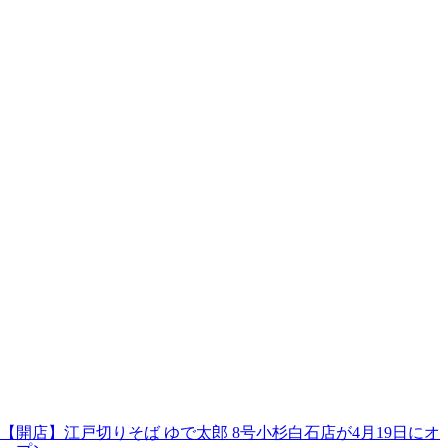
【開店】江戸切りそば ゆで太郎 8号小杉白石店が4月19日にオ