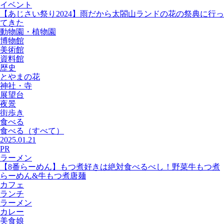
イベント
【あじさい祭り2024】雨だから太閤山ランドの花の祭典に行っ
てきた
動物園・植物園
博物館
美術館
資料館
歴史
とやまの花
神社・寺
展望台
夜景
街歩き
食べる
食べる
（すべて）
2025.01.21
PR
ラーメン
【8番らーめん】もつ煮好きは絶対食べるべし！野菜牛もつ煮
らーめん&牛もつ煮唐麺
カフェ
ランチ
ラーメン
カレー
美食娘