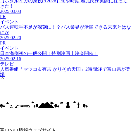
【ホタルイカの身投げ2026】旬や時期 地元民が実際に採って
きた！
2025.03.03
PR
イベント
バス運転手不足が深刻に！？バス業界が活躍できる未来とはな
にか
2025.02.20
PR
イベント
日本海側初の一般公開！特別映画上映会開催！
2025.02.16
テレビ
人気番組「マツコ＆有吉 かりそめ天国」2時間SPで富山県が登
場
富山No.1情報ウェブサイト