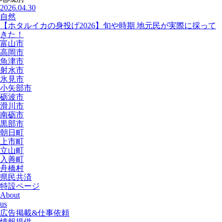
2026.04.30
自然
【ホタルイカの身投げ2026】旬や時期 地元民が実際に採って
きた！
富山市
高岡市
魚津市
射水市
氷見市
小矢部市
砺波市
滑川市
南砺市
黒部市
朝日町
上市町
立山町
入善町
舟橋村
県民共済
特設ページ
About
us
広告掲載&仕事依頼
情報提供