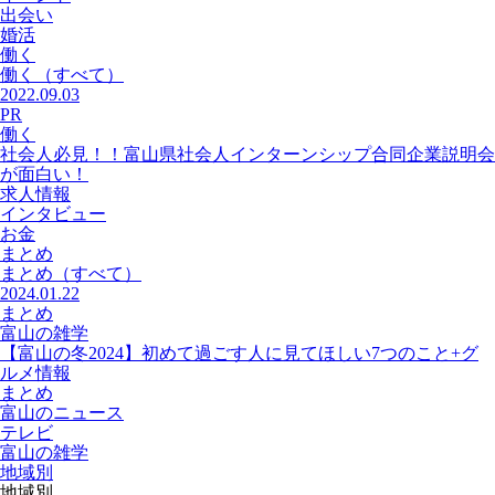
出会い
婚活
働く
働く
（すべて）
2022.09.03
PR
働く
社会人必見！！富山県社会人インターンシップ合同企業説明会
が面白い！
求人情報
インタビュー
お金
まとめ
まとめ
（すべて）
2024.01.22
まとめ
富山の雑学
【富山の冬2024】初めて過ごす人に見てほしい7つのこと+グ
ルメ情報
まとめ
富山のニュース
テレビ
富山の雑学
地域別
地域別