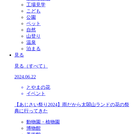
工場見学
こども
公園
ペット
自然
山登り
温泉
泊まる
見る
見る
（すべて）
2024.06.22
とやまの花
イベント
【あじさい祭り2024】雨だから太閤山ランドの花の祭
典に行ってきた
動物園・植物園
博物館