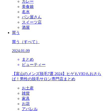
カレー
美食娘
名水
パン屋さん
スイーツ店
酒屋
買う
買う
（すべて）
2024.01.09
まとめ
ビューティー
【富山のメンズ脱毛7選 2024】ヒゲもVIOもおさら
ば！男性の脱毛サロン専門店まとめ
お土産
雑貨
家具
お花
アパレル