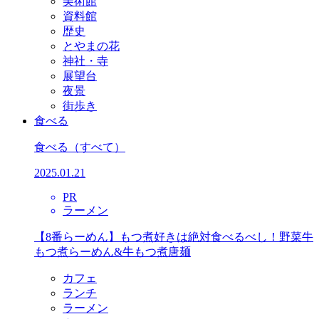
美術館
資料館
歴史
とやまの花
神社・寺
展望台
夜景
街歩き
食べる
食べる
（すべて）
2025.01.21
PR
ラーメン
【8番らーめん】もつ煮好きは絶対食べるべし！野菜牛
もつ煮らーめん&牛もつ煮唐麺
カフェ
ランチ
ラーメン