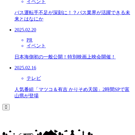
イベント
バス運転手不足が深刻に！？バス業界が活躍できる未
来とはなにか
2025.02.20
PR
イベント
日本海側初の一般公開！特別映画上映会開催！
2025.02.16
テレビ
人気番組「マツコ＆有吉 かりそめ天国」2時間SPで富
山県が登場