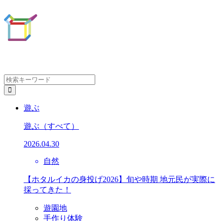
遊ぶ
遊ぶ
（すべて）
2026.04.30
自然
【ホタルイカの身投げ2026】旬や時期 地元民が実際に
採ってきた！
遊園地
手作り体験