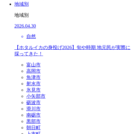
地域別
地域別
2026.04.30
自然
【ホタルイカの身投げ2026】旬や時期 地元民が実際に
採ってきた！
富山市
高岡市
魚津市
射水市
氷見市
小矢部市
砺波市
滑川市
南砺市
黒部市
朝日町
上市町