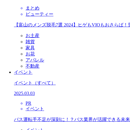
まとめ
ビューティー
【富山のメンズ脱毛7選 2024】ヒゲもVIOもおさら
お土産
雑貨
家具
お花
アパレル
不動産
イベント
イベント
（すべて）
2025.03.03
PR
イベント
バス運転手不足が深刻に！？バス業界が活躍できる未来