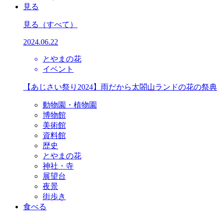
見る
見る
（すべて）
2024.06.22
とやまの花
イベント
【あじさい祭り2024】雨だから太閤山ランドの花の祭
動物園・植物園
博物館
美術館
資料館
歴史
とやまの花
神社・寺
展望台
夜景
街歩き
食べる