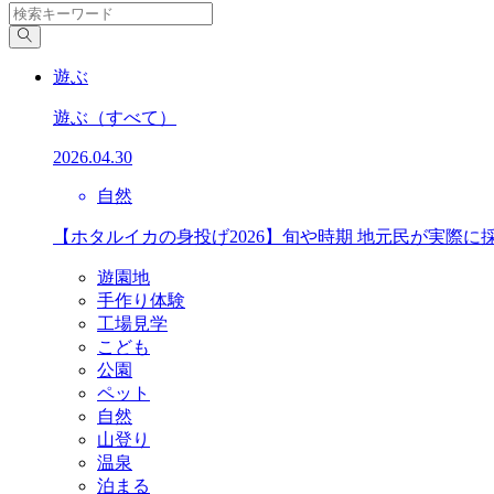
遊ぶ
遊ぶ
（すべて）
2026.04.30
自然
【ホタルイカの身投げ2026】旬や時期 地元民が実際に
遊園地
手作り体験
工場見学
こども
公園
ペット
自然
山登り
温泉
泊まる