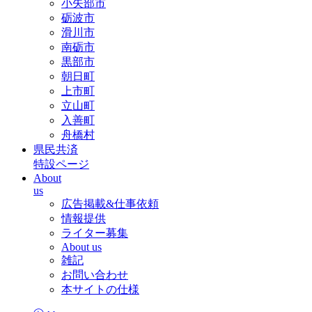
小矢部市
砺波市
滑川市
南砺市
黒部市
朝日町
上市町
立山町
入善町
舟橋村
県民共済
特設ページ
About
us
広告掲載&仕事依頼
情報提供
ライター募集
About us
雑記
お問い合わせ
本サイトの仕様