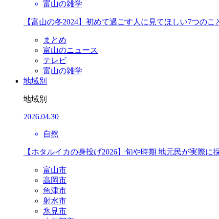
富山の雑学
【富山の冬2024】初めて過ごす人に見てほしい7つのこ
まとめ
富山のニュース
テレビ
富山の雑学
地域別
地域別
2026.04.30
自然
【ホタルイカの身投げ2026】旬や時期 地元民が実際に
富山市
高岡市
魚津市
射水市
氷見市