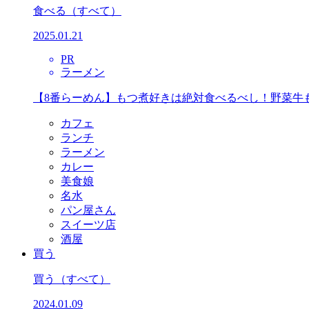
食べる
（すべて）
2025.01.21
PR
ラーメン
【8番らーめん】もつ煮好きは絶対食べるべし！野菜牛
カフェ
ランチ
ラーメン
カレー
美食娘
名水
パン屋さん
スイーツ店
酒屋
買う
買う
（すべて）
2024.01.09