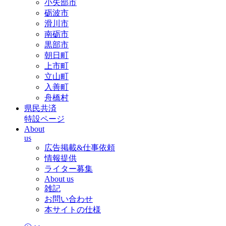
小矢部市
砺波市
滑川市
南砺市
黒部市
朝日町
上市町
立山町
入善町
舟橋村
県民共済
特設ページ
About
us
広告掲載&仕事依頼
情報提供
ライター募集
About us
雑記
お問い合わせ
本サイトの仕様