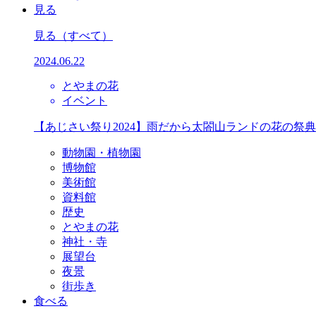
見る
見る
（すべて）
2024.06.22
とやまの花
イベント
【あじさい祭り2024】雨だから太閤山ランドの花の祭
動物園・植物園
博物館
美術館
資料館
歴史
とやまの花
神社・寺
展望台
夜景
街歩き
食べる