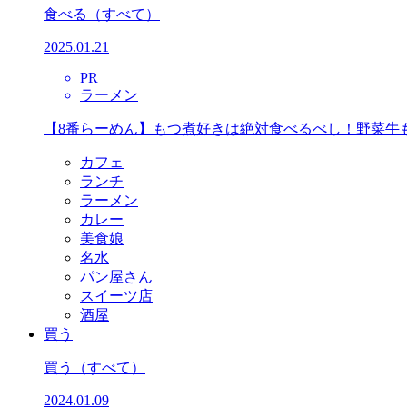
食べる
（すべて）
2025.01.21
PR
ラーメン
【8番らーめん】もつ煮好きは絶対食べるべし！野菜牛
カフェ
ランチ
ラーメン
カレー
美食娘
名水
パン屋さん
スイーツ店
酒屋
買う
買う
（すべて）
2024.01.09