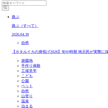
遊ぶ
遊ぶ
（すべて）
2026.04.30
自然
【ホタルイカの身投げ2026】旬や時期 地元民が実際に
遊園地
手作り体験
工場見学
こども
公園
ペット
自然
山登り
温泉
泊まる