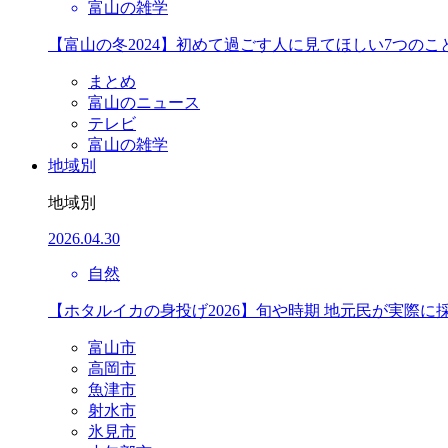
富山の雑学
【富山の冬2024】初めて過ごす人に見てほしい7つのこ
まとめ
富山のニュース
テレビ
富山の雑学
地域別
地域別
2026.04.30
自然
【ホタルイカの身投げ2026】旬や時期 地元民が実際に
富山市
高岡市
魚津市
射水市
氷見市