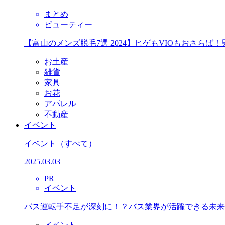
まとめ
ビューティー
【富山のメンズ脱毛7選 2024】ヒゲもVIOもおさら
お土産
雑貨
家具
お花
アパレル
不動産
イベント
イベント
（すべて）
2025.03.03
PR
イベント
バス運転手不足が深刻に！？バス業界が活躍できる未来