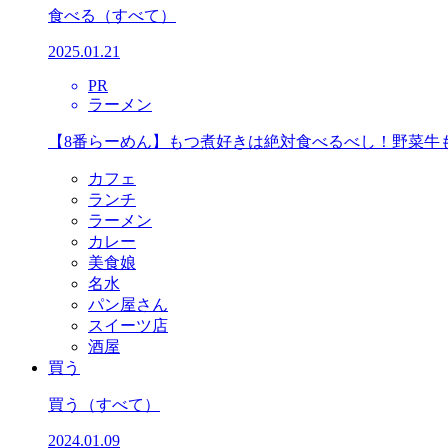
食べる
（すべて）
2025.01.21
PR
ラーメン
【8番らーめん】もつ煮好きは絶対食べるべし！野菜牛
カフェ
ランチ
ラーメン
カレー
美食娘
名水
パン屋さん
スイーツ店
酒屋
買う
買う
（すべて）
2024.01.09