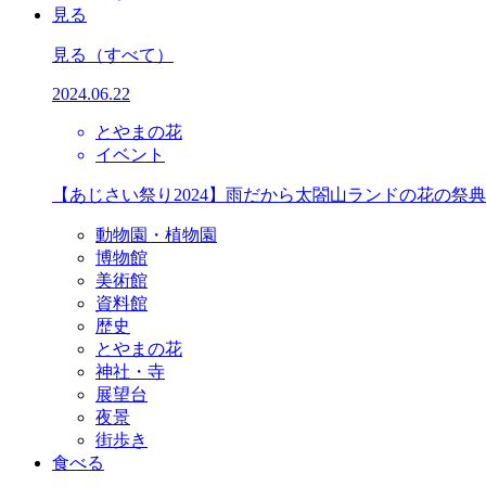
見る
見る
（すべて）
2024.06.22
とやまの花
イベント
【あじさい祭り2024】雨だから太閤山ランドの花の祭
動物園・植物園
博物館
美術館
資料館
歴史
とやまの花
神社・寺
展望台
夜景
街歩き
食べる