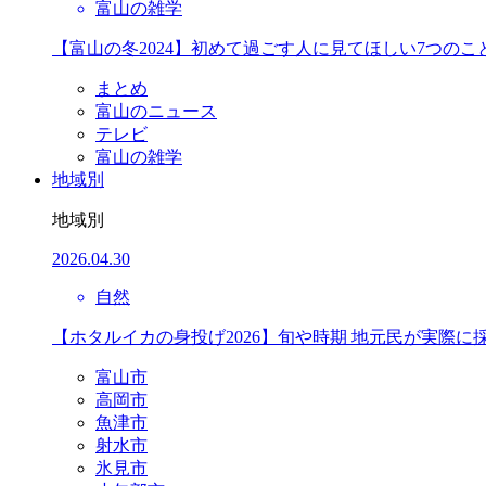
富山の雑学
【富山の冬2024】初めて過ごす人に見てほしい7つのこ
まとめ
富山のニュース
テレビ
富山の雑学
地域別
地域別
2026.04.30
自然
【ホタルイカの身投げ2026】旬や時期 地元民が実際に
富山市
高岡市
魚津市
射水市
氷見市