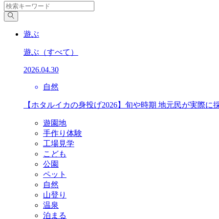
遊ぶ
遊ぶ
（すべて）
2026.04.30
自然
【ホタルイカの身投げ2026】旬や時期 地元民が実際に
遊園地
手作り体験
工場見学
こども
公園
ペット
自然
山登り
温泉
泊まる