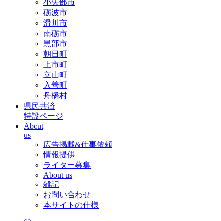
小矢部市
砺波市
滑川市
南砺市
黒部市
朝日町
上市町
立山町
入善町
舟橋村
県民共済
特設ページ
About
us
広告掲載&仕事依頼
情報提供
ライター募集
About us
雑記
お問い合わせ
本サイトの仕様