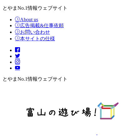
とやまNo.1情報ウェブサイト
About us
広告掲載&仕事依頼
お問い合わせ
本サイトの仕様
とやまNo.1情報ウェブサイト