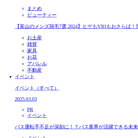
まとめ
ビューティー
【富山のメンズ脱毛7選 2024】ヒゲもVIOもおさら
お土産
雑貨
家具
お花
アパレル
不動産
イベント
イベント
（すべて）
2025.03.03
PR
イベント
バス運転手不足が深刻に！？バス業界が活躍できる未来