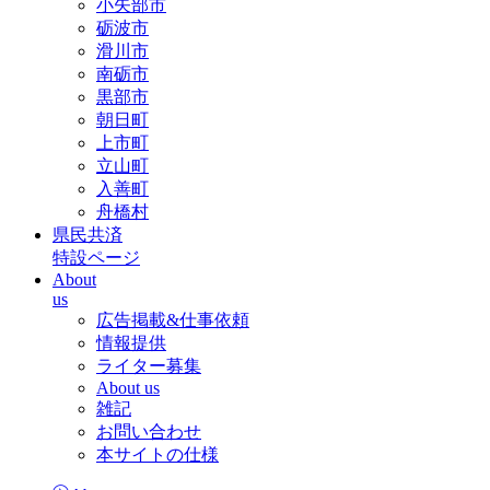
小矢部市
砺波市
滑川市
南砺市
黒部市
朝日町
上市町
立山町
入善町
舟橋村
県民共済
特設ページ
About
us
広告掲載&仕事依頼
情報提供
ライター募集
About us
雑記
お問い合わせ
本サイトの仕様