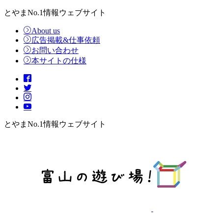
とやまNo.1情報ウェブサイト
About us
広告掲載&仕事依頼
お問い合わせ
本サイトの仕様
とやまNo.1情報ウェブサイト