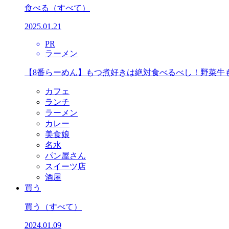
食べる
（すべて）
2025.01.21
PR
ラーメン
【8番らーめん】もつ煮好きは絶対食べるべし！野菜牛
カフェ
ランチ
ラーメン
カレー
美食娘
名水
パン屋さん
スイーツ店
酒屋
買う
買う
（すべて）
2024.01.09