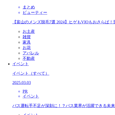
まとめ
ビューティー
【富山のメンズ脱毛7選 2024】ヒゲもVIOもおさら
お土産
雑貨
家具
お花
アパレル
不動産
イベント
イベント
（すべて）
2025.03.03
PR
イベント
バス運転手不足が深刻に！？バス業界が活躍できる未来