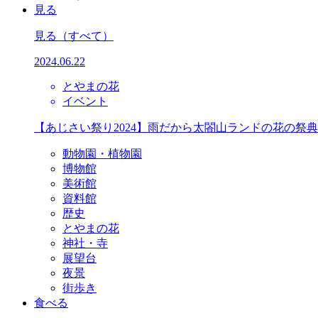
見る
見る
（すべて）
2024.06.22
とやまの花
イベント
【あじさい祭り2024】雨だから太閤山ランドの花の祭
動物園・植物園
博物館
美術館
資料館
歴史
とやまの花
神社・寺
展望台
夜景
街歩き
食べる