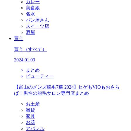
カレー
美食娘
名水
パン屋さん
スイーツ店
酒屋
買う
買う
（すべて）
2024.01.09
まとめ
ビューティー
【富山のメンズ脱毛7選 2024】ヒゲもVIOもおさら
ば！男性の脱毛サロン専門店まとめ
お土産
雑貨
家具
お花
アパレル