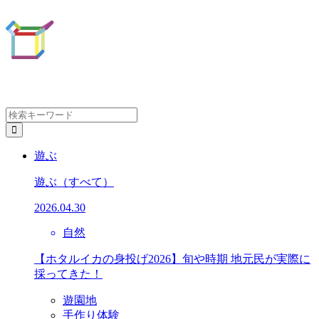
遊ぶ
遊ぶ
（すべて）
2026.04.30
自然
【ホタルイカの身投げ2026】旬や時期 地元民が実際に
採ってきた！
遊園地
手作り体験