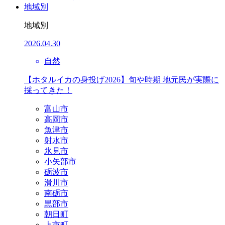
地域別
地域別
2026.04.30
自然
【ホタルイカの身投げ2026】旬や時期 地元民が実際に
採ってきた！
富山市
高岡市
魚津市
射水市
氷見市
小矢部市
砺波市
滑川市
南砺市
黒部市
朝日町
上市町