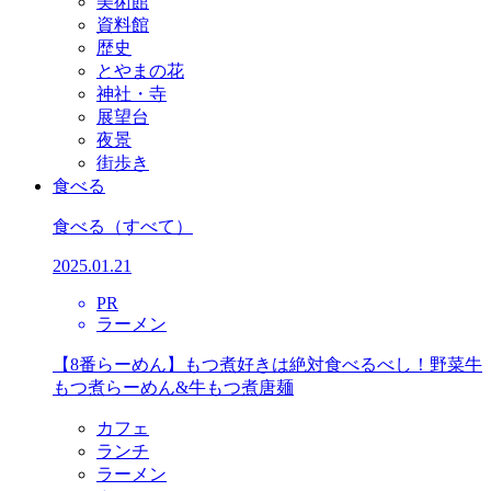
美術館
資料館
歴史
とやまの花
神社・寺
展望台
夜景
街歩き
食べる
食べる
（すべて）
2025.01.21
PR
ラーメン
【8番らーめん】もつ煮好きは絶対食べるべし！野菜牛
もつ煮らーめん&牛もつ煮唐麺
カフェ
ランチ
ラーメン