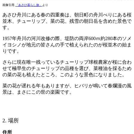
画像引用
「あさひ暮らし旅」
より
あさひ舟川にある春の四重奏は、朝日町の舟川べりにある桜
並木、チューリップ、菜の花、残雪の朝日岳を含めた景色で
す。
1957年舟川の河川改修の際、堤防の両岸600ｍ約280本のソメ
イヨシノが地元の皆さんの手で植えられたのが桜並木の始ま
りです。
さらに現在唯一残っているチューリップ球根農家が桜に合わ
せて極早生のチューリップの品種を選び、菜種油を採るため
の菜の花も植えたところ、このような景色になりました。
菜の花が遅れる年もありますが、ヒバリが鳴いて春爛漫の風
景は、まさにこの世の楽園です。
2. 場所
住所