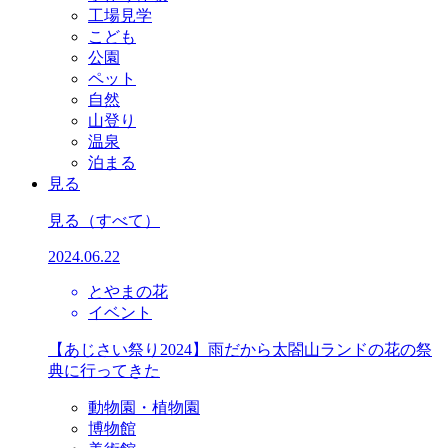
工場見学
こども
公園
ペット
自然
山登り
温泉
泊まる
見る
見る
（すべて）
2024.06.22
とやまの花
イベント
【あじさい祭り2024】雨だから太閤山ランドの花の祭
典に行ってきた
動物園・植物園
博物館