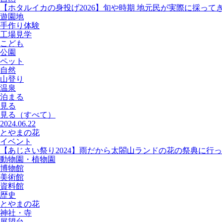
【ホタルイカの身投げ2026】旬や時期 地元民が実際に採って
遊園地
手作り体験
工場見学
こども
公園
ペット
自然
山登り
温泉
泊まる
見る
見る
（すべて）
2024.06.22
とやまの花
イベント
【あじさい祭り2024】雨だから太閤山ランドの花の祭典に行
動物園・植物園
博物館
美術館
資料館
歴史
とやまの花
神社・寺
展望台