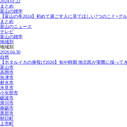
2024.01.22
まとめ
富山の雑学
【富山の冬2024】初めて過ごす人に見てほしい7つのこと+グ
まとめ
富山のニュース
テレビ
富山の雑学
地域別
地域別
2026.04.30
自然
【ホタルイカの身投げ2026】旬や時期 地元民が実際に採って
富山市
高岡市
魚津市
射水市
氷見市
小矢部市
砺波市
滑川市
南砺市
黒部市
朝日町
上市町