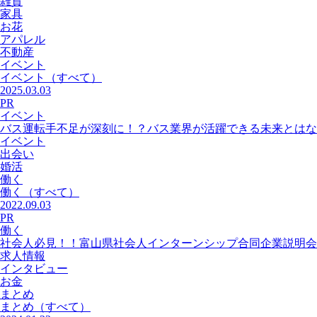
雑貨
家具
お花
アパレル
不動産
イベント
イベント
（すべて）
2025.03.03
PR
イベント
バス運転手不足が深刻に！？バス業界が活躍できる未来とはな
イベント
出会い
婚活
働く
働く
（すべて）
2022.09.03
PR
働く
社会人必見！！富山県社会人インターンシップ合同企業説明会
求人情報
インタビュー
お金
まとめ
まとめ
（すべて）