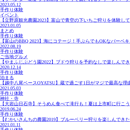
2023.05.12
手作り体験
イベント
【立野原観光農園2023】富山で青空の下いちご狩りを体験し
2023.01.05
まとめ
手作り体験
【富山のBBQ 2023】海にコテージ！手ぶらでもOKなバーベ
2022.08.19
手作り体験
ご当地グルメ
【やまふじぶどう園2022】ブドウ狩りを予約なしで楽しんで
2020.12.14
手作り体験
泊まる
【越中八尾ベースOYATSU】蔵で過ごす1日がマジで最高な理
2021.05.03
手作り体験
神社・寺
【大岩山日石寺】そうめん食べて滝行も！夏は上市町に行こう
2019.06.24
手作り体験
【むかいさんちの農園2019】ブルーベリー狩りを楽しんできた
2021.01.11
手作り体験