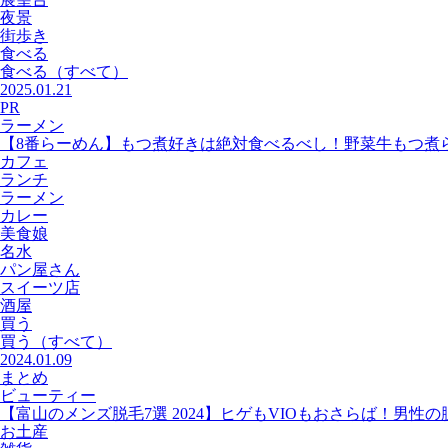
夜景
街歩き
食べる
食べる
（すべて）
2025.01.21
PR
ラーメン
【8番らーめん】もつ煮好きは絶対食べるべし！野菜牛もつ煮
カフェ
ランチ
ラーメン
カレー
美食娘
名水
パン屋さん
スイーツ店
酒屋
買う
買う
（すべて）
2024.01.09
まとめ
ビューティー
【富山のメンズ脱毛7選 2024】ヒゲもVIOもおさらば！男性
お土産