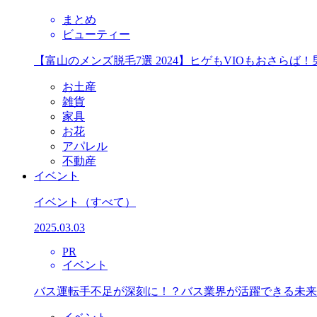
まとめ
ビューティー
【富山のメンズ脱毛7選 2024】ヒゲもVIOもおさら
お土産
雑貨
家具
お花
アパレル
不動産
イベント
イベント
（すべて）
2025.03.03
PR
イベント
バス運転手不足が深刻に！？バス業界が活躍できる未来