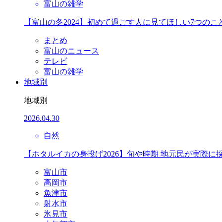
富山の雑学
【富山の冬2024】初めて過ごす人に見てほしい7つのこ
まとめ
富山のニュース
テレビ
富山の雑学
地域別
地域別
2026.04.30
自然
【ホタルイカの身投げ2026】旬や時期 地元民が実際に
富山市
高岡市
魚津市
射水市
氷見市