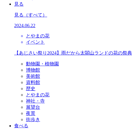
見る
見る
（すべて）
2024.06.22
とやまの花
イベント
【あじさい祭り2024】雨だから太閤山ランドの花の祭
動物園・植物園
博物館
美術館
資料館
歴史
とやまの花
神社・寺
展望台
夜景
街歩き
食べる