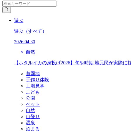
遊ぶ
遊ぶ
（すべて）
2026.04.30
自然
【ホタルイカの身投げ2026】旬や時期 地元民が実際に
遊園地
手作り体験
工場見学
こども
公園
ペット
自然
山登り
温泉
泊まる