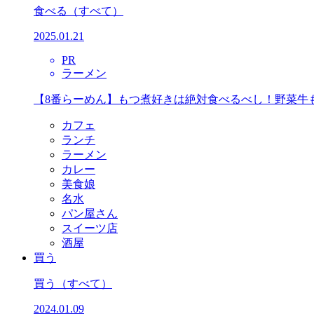
食べる
（すべて）
2025.01.21
PR
ラーメン
【8番らーめん】もつ煮好きは絶対食べるべし！野菜牛
カフェ
ランチ
ラーメン
カレー
美食娘
名水
パン屋さん
スイーツ店
酒屋
買う
買う
（すべて）
2024.01.09