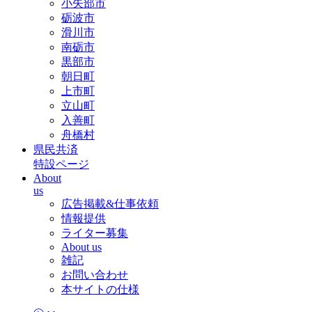
小矢部市
砺波市
滑川市
南砺市
黒部市
朝日町
上市町
立山町
入善町
舟橋村
県民共済
特設ページ
About
us
広告掲載&仕事依頼
情報提供
ライター募集
About us
雑記
お問い合わせ
本サイトの仕様