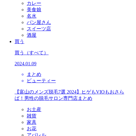
カレー
美食娘
名水
パン屋さん
スイーツ店
酒屋
買う
買う
（すべて）
2024.01.09
まとめ
ビューティー
【富山のメンズ脱毛7選 2024】ヒゲもVIOもおさら
ば！男性の脱毛サロン専門店まとめ
お土産
雑貨
家具
お花
アパレル