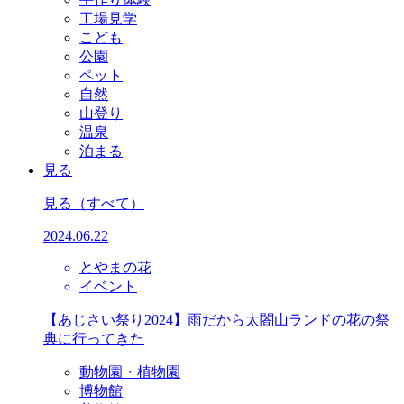
工場見学
こども
公園
ペット
自然
山登り
温泉
泊まる
見る
見る
（すべて）
2024.06.22
とやまの花
イベント
【あじさい祭り2024】雨だから太閤山ランドの花の祭
典に行ってきた
動物園・植物園
博物館