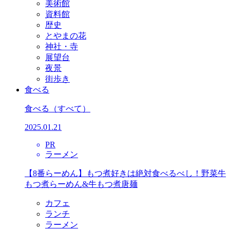
美術館
資料館
歴史
とやまの花
神社・寺
展望台
夜景
街歩き
食べる
食べる
（すべて）
2025.01.21
PR
ラーメン
【8番らーめん】もつ煮好きは絶対食べるべし！野菜牛
もつ煮らーめん&牛もつ煮唐麺
カフェ
ランチ
ラーメン