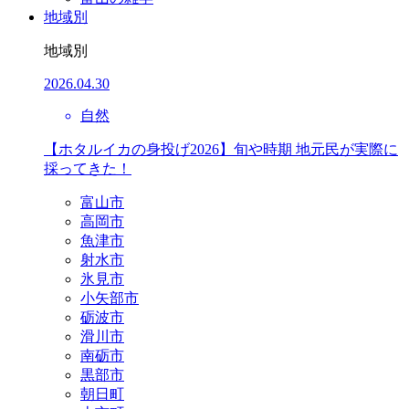
地域別
地域別
2026.04.30
自然
【ホタルイカの身投げ2026】旬や時期 地元民が実際に
採ってきた！
富山市
高岡市
魚津市
射水市
氷見市
小矢部市
砺波市
滑川市
南砺市
黒部市
朝日町