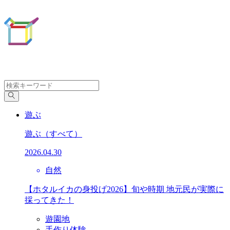
遊ぶ
遊ぶ
（すべて）
2026.04.30
自然
【ホタルイカの身投げ2026】旬や時期 地元民が実際に
採ってきた！
遊園地
手作り体験