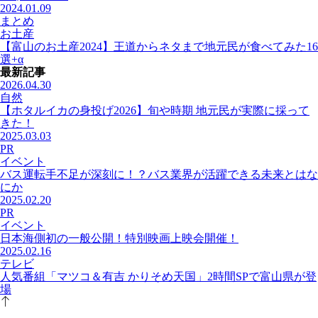
2024.01.09
まとめ
お土産
【富山のお土産2024】王道からネタまで地元民が食べてみた16
選+α
最新記事
2026.04.30
自然
【ホタルイカの身投げ2026】旬や時期 地元民が実際に採って
きた！
2025.03.03
PR
イベント
バス運転手不足が深刻に！？バス業界が活躍できる未来とはな
にか
2025.02.20
PR
イベント
日本海側初の一般公開！特別映画上映会開催！
2025.02.16
テレビ
人気番組「マツコ＆有吉 かりそめ天国」2時間SPで富山県が登
場