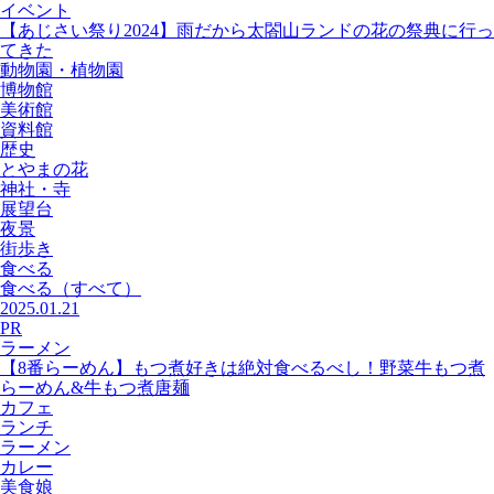
イベント
【あじさい祭り2024】雨だから太閤山ランドの花の祭典に行っ
てきた
動物園・植物園
博物館
美術館
資料館
歴史
とやまの花
神社・寺
展望台
夜景
街歩き
食べる
食べる
（すべて）
2025.01.21
PR
ラーメン
【8番らーめん】もつ煮好きは絶対食べるべし！野菜牛もつ煮
らーめん&牛もつ煮唐麺
カフェ
ランチ
ラーメン
カレー
美食娘