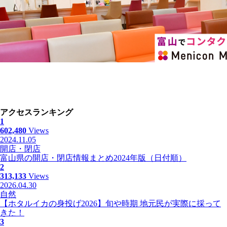
アクセスランキング
1
602,480
Views
2024.11.05
開店・閉店
富山県の開店・閉店情報まとめ2024年版（日付順）
2
313,133
Views
2026.04.30
自然
【ホタルイカの身投げ2026】旬や時期 地元民が実際に採って
きた！
3