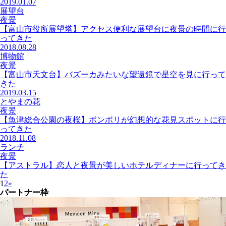
2019.01.07
展望台
夜景
【富山市役所展望塔】アクセス便利な展望台に夜景の時間に行
ってきた
2018.08.28
博物館
夜景
【富山市天文台】バズーカみたいな望遠鏡で星空を見に行って
きた
2019.03.15
とやまの花
夜景
【魚津総合公園の夜桜】ボンボリが幻想的な花見スポットに行
ってきた
2018.11.08
ランチ
夜景
【アストラル】恋人と夜景が美しいホテルディナーに行ってき
た
1
2
»
パートナー枠