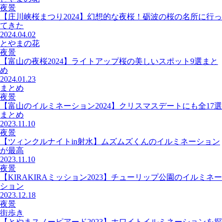
夜景
【庄川峡桜まつり2024】幻想的な夜桜！砺波の桜の名所に行っ
てきた
2024.04.02
とやまの花
夜景
【富山の夜桜2024】ライトアップ桜の美しいスポット9選まと
め
2024.01.23
まとめ
夜景
【富山のイルミネーション2024】クリスマスデートにも全17選
まとめ
2023.11.10
夜景
【ツィンクルナイトin射水】ムズムズくんのイルミネーション
が最高
2023.11.10
夜景
【KIRAKIRAミッション2023】チューリップ公園のイルミネー
ション
2023.12.18
夜景
街歩き
【とやまスノーピアード2023】ホワイトイルミネーションを探