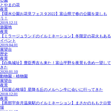
公園
とやまの花
夜景
【環水公園お花見フェスタ2022】富山県で春の公園を楽しも
う！
2019.12.11
遊園地
夜景
【ミラージュランドのイルミネーション】冬限定の花火もある
イベント
2019.04.01
展望台
歴史
夜景
【白鳥城址】豊臣秀吉も来た！富山平野を夜景も含め一望して
きた
2020.01.10
動物園・植物園
展望台
夜景
【稲葉山牧場】星降る丘のメルヘン牛に会いに行ってきた
2018.12.01
夜景
【黒部宇奈月温泉駅のイルミネーション】まさかのももクロ登
場