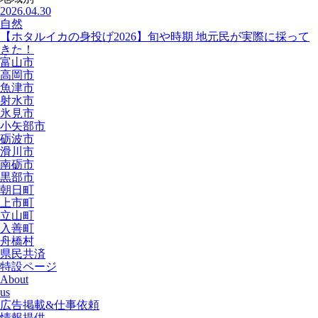
2026.04.30
自然
【ホタルイカの身投げ2026】旬や時期 地元民が実際に採って
きた！
富山市
高岡市
魚津市
射水市
氷見市
小矢部市
砺波市
滑川市
南砺市
黒部市
朝日町
上市町
立山町
入善町
舟橋村
県民共済
特設ページ
About
us
広告掲載&仕事依頼
情報提供