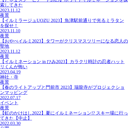
索してきた
2023.11.12
夜景
【イルミラージュUOZU 2023】魚津駅前通りで光るミラタン
を探せ！
2023.11.10
夜景
【おやべイルミ2023】タワーがクリスマスツリーになる恋人の
聖地
2023.11.12
夜景
【イルミネーション in ひみ2023】カラクリ時計の忍者ハット
リくんが怖い
2023.04.19
神社・寺
夜景
【春のライトアップと門前市 2023】瑞龍寺がプロジェクショ
ンマッピング
2022.07.17
イベント
夜景
【虹のかけはし2022】夏にイルミネーション!? スキー場に行っ
てきた【中止】
2022.03.30