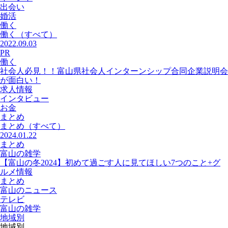
出会い
婚活
働く
働く
（すべて）
2022.09.03
PR
働く
社会人必見！！富山県社会人インターンシップ合同企業説明会
が面白い！
求人情報
インタビュー
お金
まとめ
まとめ
（すべて）
2024.01.22
まとめ
富山の雑学
【富山の冬2024】初めて過ごす人に見てほしい7つのこと+グ
ルメ情報
まとめ
富山のニュース
テレビ
富山の雑学
地域別
地域別