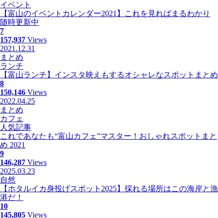
イベント
【富山のイベントカレンダー2021】これを見ればまるわかり
随時更新中
7
157,937
Views
2021.12.31
まとめ
ランチ
【富山ランチ】インスタ映えもするオシャレなスポットまとめ
8
150,146
Views
2022.04.25
まとめ
カフェ
人気記事
これであなたも“富山カフェ”マスター！おしゃれスポットまと
め 2021
9
146,287
Views
2025.03.23
自然
【ホタルイカ身投げスポット2025】採れる場所はこの海岸と漁
港だ！
10
145,805
Views