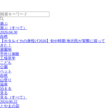
遊ぶ
遊ぶ
（すべて）
2026.04.30
自然
【ホタルイカの身投げ2026】旬や時期 地元民が実際に採って
きた！
遊園地
手作り体験
工場見学
こども
公園
ペット
自然
山登り
温泉
泊まる
見る
見る
（すべて）
2024.06.22
とやまの花