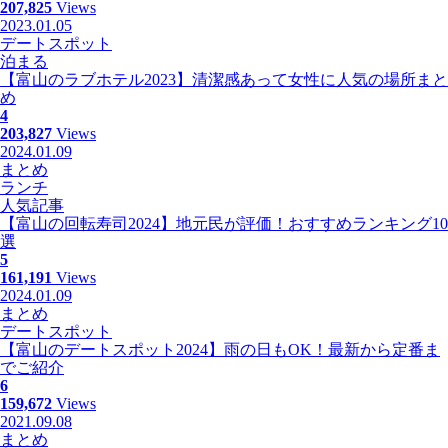
207,825
Views
2023.01.05
デートスポット
泊まる
【富山のラブホテル2023】清潔感あって女性に人気の場所まと
め
4
203,827
Views
2024.01.09
まとめ
ランチ
人気記事
【富山の回転寿司2024】地元民が評価！おすすめランキング10
選
5
161,191
Views
2024.01.09
まとめ
デートスポット
【富山のデートスポット2024】雨の日もOK！最新から定番ま
でご紹介
6
159,672
Views
2021.09.08
まとめ