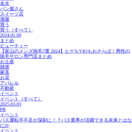
名水
パン屋さん
スイーツ店
酒屋
買う
買う
（すべて）
2024.01.09
まとめ
ビューティー
【富山のメンズ脱毛7選 2024】ヒゲもVIOもおさらば！男性の
脱毛サロン専門店まとめ
お土産
雑貨
家具
お花
アパレル
不動産
イベント
イベント
（すべて）
2025.03.03
PR
イベント
バス運転手不足が深刻に！？バス業界が活躍できる未来とはな
にか
イベント