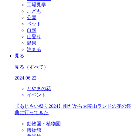
工場見学
こども
公園
ペット
自然
山登り
温泉
泊まる
見る
見る
（すべて）
2024.06.22
とやまの花
イベント
【あじさい祭り2024】雨だから太閤山ランドの花の祭
典に行ってきた
動物園・植物園
博物館