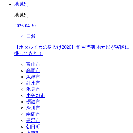
地域別
地域別
2026.04.30
自然
【ホタルイカの身投げ2026】旬や時期 地元民が実際に
採ってきた！
富山市
高岡市
魚津市
射水市
氷見市
小矢部市
砺波市
滑川市
南砺市
黒部市
朝日町
上市町