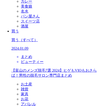
カレー
美食娘
名水
パン屋さん
スイーツ店
酒屋
買う
買う
（すべて）
2024.01.09
まとめ
ビューティー
【富山のメンズ脱毛7選 2024】ヒゲもVIOもおさら
ば！男性の脱毛サロン専門店まとめ
お土産
雑貨
家具
お花
アパレル