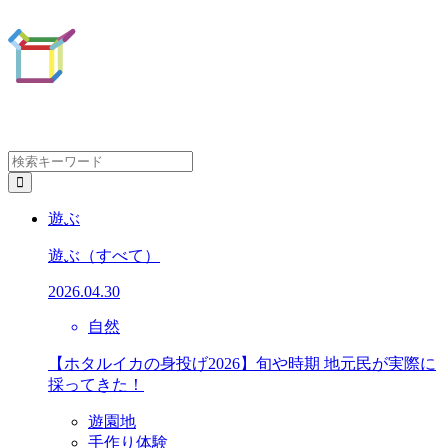
遊ぶ
遊ぶ
（すべて）
2026.04.30
自然
【ホタルイカの身投げ2026】旬や時期 地元民が実際に
採ってきた！
遊園地
手作り体験