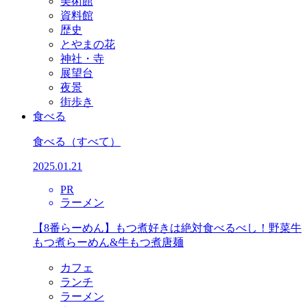
美術館
資料館
歴史
とやまの花
神社・寺
展望台
夜景
街歩き
食べる
食べる
（すべて）
2025.01.21
PR
ラーメン
【8番らーめん】もつ煮好きは絶対食べるべし！野菜牛
もつ煮らーめん&牛もつ煮唐麺
カフェ
ランチ
ラーメン