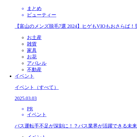
まとめ
ビューティー
【富山のメンズ脱毛7選 2024】ヒゲもVIOもおさら
お土産
雑貨
家具
お花
アパレル
不動産
イベント
イベント
（すべて）
2025.03.03
PR
イベント
バス運転手不足が深刻に！？バス業界が活躍できる未来