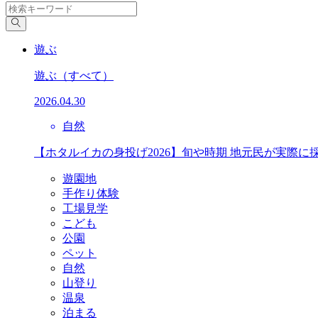
遊ぶ
遊ぶ
（すべて）
2026.04.30
自然
【ホタルイカの身投げ2026】旬や時期 地元民が実際に
遊園地
手作り体験
工場見学
こども
公園
ペット
自然
山登り
温泉
泊まる