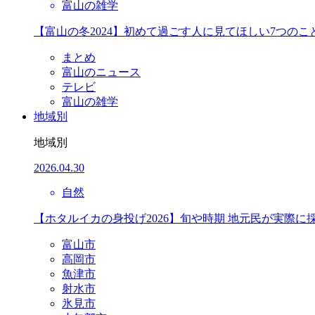
富山の雑学
【富山の冬2024】初めて過ごす人に見てほしい7つのこ
まとめ
富山のニュース
テレビ
富山の雑学
地域別
地域別
2026.04.30
自然
【ホタルイカの身投げ2026】旬や時期 地元民が実際に
富山市
高岡市
魚津市
射水市
氷見市