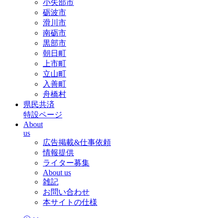
小矢部市
砺波市
滑川市
南砺市
黒部市
朝日町
上市町
立山町
入善町
舟橋村
県民共済
特設ページ
About
us
広告掲載&仕事依頼
情報提供
ライター募集
About us
雑記
お問い合わせ
本サイトの仕様