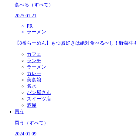
食べる
（すべて）
2025.01.21
PR
ラーメン
【8番らーめん】もつ煮好きは絶対食べるべし！野菜牛
カフェ
ランチ
ラーメン
カレー
美食娘
名水
パン屋さん
スイーツ店
酒屋
買う
買う
（すべて）
2024.01.09