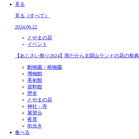
見る
見る
（すべて）
2024.06.22
とやまの花
イベント
【あじさい祭り2024】雨だから太閤山ランドの花の祭
動物園・植物園
博物館
美術館
資料館
歴史
とやまの花
神社・寺
展望台
夜景
街歩き
食べる