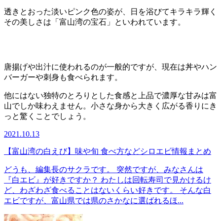
透きとおった淡いピンク色の姿が、日を浴びてキラキラ輝く
その美しさは「富山湾の宝石」といわれています。
唐揚げや出汁に使われるのが一般的ですが、現在は丼やハン
バーガーや刺身も食べられます。
他にはない独特のとろりとした食感と上品で濃厚な甘みは富
山でしか味わえません。小さな身から大きく広がる香りにき
っと驚くことでしょう。
2021.10.13
【富山湾の白えび】味や旬 食べ方などシロエビ情報まとめ
どうも、編集長のサクラです。 突然ですが、みなさんは
『白エビ』が好きですか？ わたしは回転寿司で見かけるけ
ど、わざわざ食べることはないくらい好きです。 そんな白
エビですが、富山県では県のさかなに選ばれるほ...