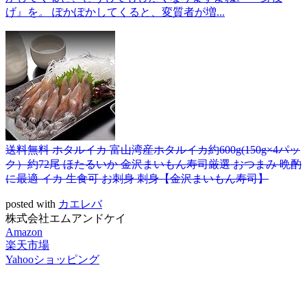
げ』を。 ぽかぽかしてくると、変質者が増...
送料無料 ホタルイカ 富山湾産ホタルイカ約600g(150g×4パッ
ク）約72尾 ほたるいか 金沢まいもん寿司厳選 おつまみ 晩酌
に最適 イカ 生食可 お刺身 刺身【金沢まいもん寿司】
posted with
カエレバ
株式会社エムアンドケイ
Amazon
楽天市場
Yahooショッピング