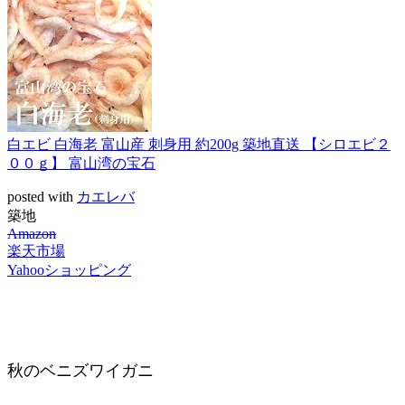
白エビ 白海老 富山産 刺身用 約200g 築地直送 【シロエビ２
００ｇ】 富山湾の宝石
posted with
カエレバ
築地
Amazon
楽天市場
Yahooショッピング
秋のベニズワイガニ