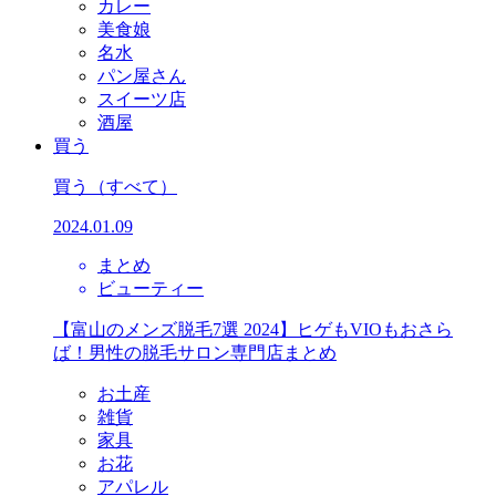
カレー
美食娘
名水
パン屋さん
スイーツ店
酒屋
買う
買う
（すべて）
2024.01.09
まとめ
ビューティー
【富山のメンズ脱毛7選 2024】ヒゲもVIOもおさら
ば！男性の脱毛サロン専門店まとめ
お土産
雑貨
家具
お花
アパレル