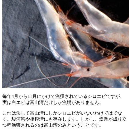
毎年4月から11月にかけて漁獲されているシロエビですが、
実は白エビは富山湾だけしか漁場がありません。
これは決して富山湾にしかシロエビがいないわけではでな
く、駿河湾や相模湾にも存在します。しかし、漁業が成り立
つ程漁獲されるのは富山湾のみということです。