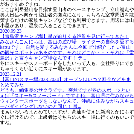
がおすすめですね。
ここは剣岳登山を目指す登山者のベースキャンプ、立山縦走や
奥大日岳へ向かう登山者の拠点になり、もちろん室堂周辺を散
策するだけの家族キャンプなどでも利用できます。周辺には山
小屋があり、温泉に入ることもできます。
2020.09.23
【雷鳥沢キャンプ場】星が迫りくる絶景を見に行ってきた！
みなさんこんにちは、富山の遊び場！ライターの自然を愛する
katsuです。 自然を愛するみなさんに今回ぜひ紹介したい富山
の観光スポットがあるのです。それはどこか・・・それは「雷
鳥沢」と言うキャンプ場なんです！ テ...
冬にスキーやスノーボードをしたいって人も、会社帰りにでき
ちゃうくらい近くにスキー場があります。
2023.12.21
【富山のスキー場2023-2024】オープンはいつ？料金などをま
とめてみた
どうも、編集長のサクラです。 突然ですが冬のスポーツとい
えば『スキー&スノーボード』ですよね。 富山県に住みながら
ウィンタースポーツをしないなんて、沖縄に住みながらスキュ
ーバダイビングしないのと同じ！ 最...
まぁいろいろまとめていますが、高速を使えば新潟とかにもす
ぐに行けるので、上級者はそちらのスキー場に行くのもいいで
すね。