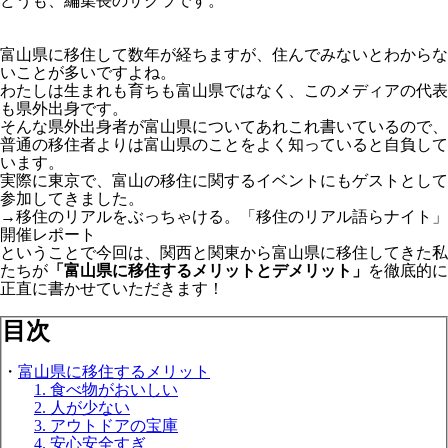
どうも、編集長のサクラです。
富山県に移住して数年が経ちますが、住んでみないとわからな
いことが多いですよね。
わたしは生まれも育ちも富山県ではなく、このメディアの代表
も県外出身です。
そんな県外出身者が富山県についてあれこれ書いているので、
普通の移住者よりは富山県のことをよく知っていると自負して
います。
実際に東京で、富山の移住に関するイベントにもゲストとして
参加してきました。
→移住のリアルをぶっちゃける。「移住のリアル語らナイト」
開催レポート
ということで今回は、関西と関東から富山県に移住してきた私
たちが
「富山県に移住するメリットとデメリット」
を徹底的に
正直に書かせていただきます！
目次
・
富山県に移住するメリット
1. 食べ物がおいしい
2. 人が少ない
3. アウトドアの宝庫
4. 安心安全すぎ