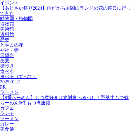
イベント
【あじさい祭り2024】雨だから太閤山ランドの花の祭典に行っ
てきた
動物園・植物園
博物館
美術館
資料館
歴史
とやまの花
神社・寺
展望台
夜景
街歩き
食べる
食べる
（すべて）
2025.01.21
PR
ラーメン
【8番らーめん】もつ煮好きは絶対食べるべし！野菜牛もつ煮
らーめん&牛もつ煮唐麺
カフェ
ランチ
ラーメン
カレー
美食娘