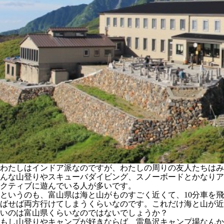
わたしはインドア派なのですが、わたしの周りの友人たちはみ
んな山登りやスキューバダイビング、スノーボードとかなりア
クティブに遊んでいる人が多いです。
というのも、富山県は海と山がものすごく近くて、10分車を飛
ばせば両方行けてしまうくらいなのです。これだけ海と山が近
いのは富山県くらいなのではないでしょうか？
もし山登りやキャンプが好きならば、雷鳥沢キャンプ場なんか