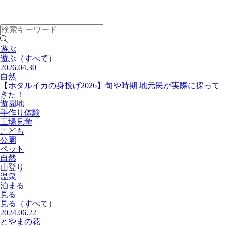
遊ぶ
遊ぶ
（すべて）
2026.04.30
自然
【ホタルイカの身投げ2026】旬や時期 地元民が実際に採って
きた！
遊園地
手作り体験
工場見学
こども
公園
ペット
自然
山登り
温泉
泊まる
見る
見る
（すべて）
2024.06.22
とやまの花