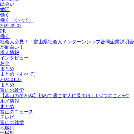
出会い
婚活
働く
働く
（すべて）
2022.09.03
PR
働く
社会人必見！！富山県社会人インターンシップ合同企業説明会
が面白い！
求人情報
インタビュー
お金
まとめ
まとめ
（すべて）
2024.01.22
まとめ
富山の雑学
【富山の冬2024】初めて過ごす人に見てほしい7つのこと+グ
ルメ情報
まとめ
富山のニュース
テレビ
富山の雑学
地域別
地域別