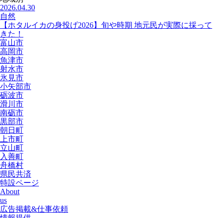
2026.04.30
自然
【ホタルイカの身投げ2026】旬や時期 地元民が実際に採って
きた！
富山市
高岡市
魚津市
射水市
氷見市
小矢部市
砺波市
滑川市
南砺市
黒部市
朝日町
上市町
立山町
入善町
舟橋村
県民共済
特設ページ
About
us
広告掲載&仕事依頼
情報提供