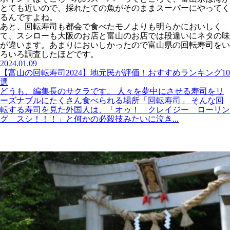
とても近いので、採れたての魚がそのままスーパーにやってく
るんですよね。
あと、回転寿司も都会で食べたモノよりも明らかにおいしく
て、スシローも大阪のお店と富山のお店では段違いにネタの味
が違います。あまりにおいしかったので富山県の回転寿司をい
ろいろ調査したほどです。
2024.01.09
【富山の回転寿司2024】地元民が評価！おすすめランキング10
選
どうも、編集長のサクラです。 人々を夢中にさせる寿司をリ
ーズナブルにたくさん食べられる場所「回転寿司」 そんな回
転する寿司を見た外国人は、「オゥ！ クレイジー ローリン
グ スシ！！！」と何かの必殺技みたいに泣き...