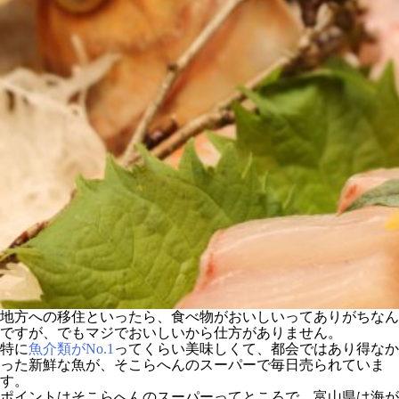
地方への移住といったら、食べ物がおいしいってありがちなん
ですが、でもマジでおいしいから仕方がありません。
特に
魚介類がNo.1
ってくらい美味しくて、都会ではあり得なか
った新鮮な魚が、そこらへんのスーパーで毎日売られていま
す。
ポイントはそこらへんのスーパーってところで、富山県は海が