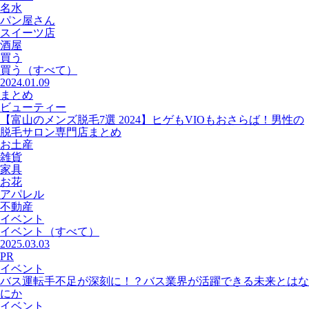
名水
パン屋さん
スイーツ店
酒屋
買う
買う
（すべて）
2024.01.09
まとめ
ビューティー
【富山のメンズ脱毛7選 2024】ヒゲもVIOもおさらば！男性の
脱毛サロン専門店まとめ
お土産
雑貨
家具
お花
アパレル
不動産
イベント
イベント
（すべて）
2025.03.03
PR
イベント
バス運転手不足が深刻に！？バス業界が活躍できる未来とはな
にか
イベント