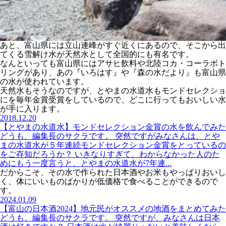
あと、富山県には立山連峰がすぐ近くにあるので、そこから出
てくる雪解け水が天然水として全国的にも有名です。
なんといっても富山県にはアサヒ飲料や北陸コカ・コーラボト
リングがあり、あの『いろはす』や『森の水だより』も富山県
の水が使われています。
天然水もそうなのですが、とやまの水道水もモンドセレクショ
にを毎年金賞受賞をしているので、どこに行ってもおいしい水
が手に入ります。
2018.12.20
【とやまの水道水】モンドセレクション金賞の水を飲んでみた
どうも、編集長のサクラです。 突然ですがみなさんは、とや
まの水道水が５年連続モンドセレクション金賞をとっているの
をご存知だろうか？ いきなりすぎて、わからなかった人のた
めにもう一度言うと、とやまの水道水が7年連...
だからこそ、その水で作られた日本酒やお米もやっぱりおいし
く、体にいいものばかりが低価格で食べることができるので
す。
2024.01.09
【富山の日本酒2024】地元民がオススメの地酒をまとめてみた
どうも、編集長のサクラです。 突然ですが、みなさんは日本