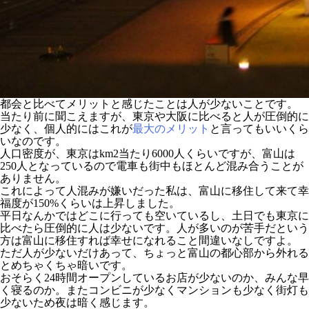
都会と比べてメリットと感じたことは人が少ないことです。
当たり前に聞こえますが、東京や大阪に比べると人が圧倒的に
少なく、個人的にはこれが
最大のメリット
と言ってもいいくら
いなのです。
人口密度が、東京はkm2当たり6000人くらいですが、富山は
250人となっているので電車も街中もほとんど混み合うことが
ありません。
これによって人混みが嫌いだった私は、富山に移住して来て幸
福度が150%くらいは上昇しました。
平日なんかではどこに行っても空いているし、土日でも東京に
比べたら圧倒的に人は少ないです。人が多いのが苦手だという
方は富山に移住すれば幸せになれること間違いなしですよ。
ただ人が少ないだけあって、ちょっと富山の都心部から外れる
とめちゃくちゃ暗いです。
おそらく24時間オープンしているお店が少ないのか、みんな早
く寝るのか。またコンビニが少なくマンションも少なく街灯も
少ないため夜は暗く感じます。