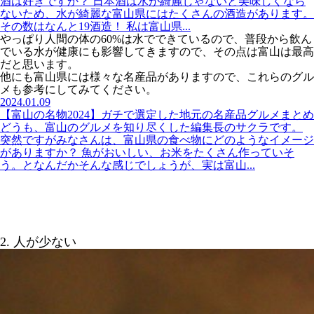
酒は好きですか？ 日本酒は水が綺麗じゃないと美味しくなら
ないため、水が綺麗な富山県にはたくさんの酒造があります。
その数はなんと19酒造！ 私は富山県...
やっぱり人間の体の60%は水でできているので、普段から飲ん
でいる水が健康にも影響してきますので、その点は富山は最高
だと思います。
他にも富山県には様々な名産品がありますので、これらのグル
メも参考にしてみてください。
2024.01.09
【富山の名物2024】ガチで選定した地元の名産品グルメまとめ
どうも、富山のグルメを知り尽くした編集長のサクラです。
突然ですがみなさんは、富山県の食べ物にどのようなイメージ
がありますか？ 魚がおいしい、お米をたくさん作っていそ
う。となんだかそんな感じでしょうが、実は富山...
2. 人が少ない