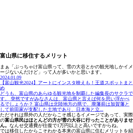
富山県に移住するメリット
まぁ「ぶっちゃけ富山県って、雪の大谷とかの観光地しかイメ
ージないんだけど」って人が多いかと思います。
2024.01.09
【富山観光2024】アートにインスタ映えも！王道スポットまと
め
どうも、富山県のあらゆる観光地を制覇した編集長のサクラで
す。 突然ですがみなさんは、富山県と言えば何を思い浮かべ
るでしょうか？ 富山県は北陸地方の県で、廃藩前は加賀藩と
して前田家が支配した土地であり、日本海と立...
ただそれは県外の人だからこそ感じるイメージであって、実際
の
富山県民はほとんどの方が雪の大谷に行ったことがありませ
ん。
なんせ交通費が往復で1万円以上と高いですからね。
では移住したからこそわかる本来の富山県に住むメリットを紹