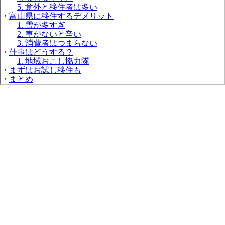
5. 意外と移住者は多い
・
富山県に移住するデメリット
1. 雪が多すぎ
2. 車がないと辛い
3. 消費者はつまらない
・
仕事はどうする？
1. 地域おこし協力隊
・
まずはお試し移住も
・
まとめ