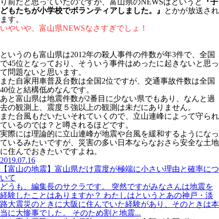
り前だと思っていたのですが、富山県のNEWSはというと
『子
どもたちが小学校でボランティアしました。』
とかが放送され
ます。
いやいや、富山県NEWSなさすぎでしょ！
というのも富山県は2012年の殺人事件の件数が年3件で、全国
で45位となっており、そういう事件はめったに起きないと思っ
て問題ないと思います。
また自家用車普及台数は全国2位ですが、交通事故件数は全国
40位と結構低めなんです。
あと富山県は地震件数が2番目に少ない県でもあり、なんと過
去の観測上、震度５強以上の観測は未だにありません。
また台風もだいたいそれていくので、立山連峰によって守られ
ているのでは？と噂されるほどです。
実際には理論的に立山連峰が地震や台風を緩和するようになっ
ているみたいですが、災害の多い日本ならなおさら安全な土地
に住んでおきたいですよね。
2019.07.16
【富山の地震】富山県だけ震度が極端に小さい理由と確率につ
いて
どうも、編集長のサクラです。 突然ですがみなさんは地震を
経験したことはありますか？ わたしはというとあの神戸・淡
路大震災のときに大阪に住んでいた経験があり、そのときは本
当に大惨事でした。 そのため割と地震...