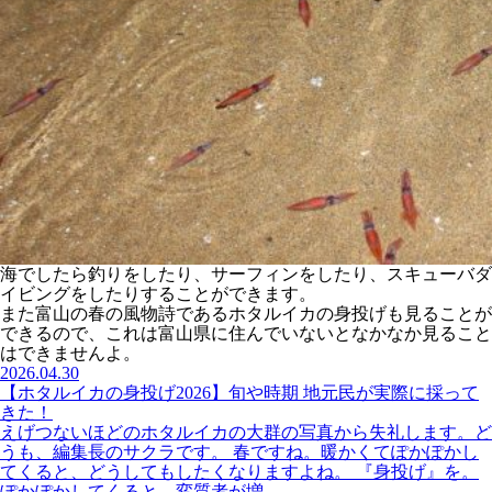
海でしたら釣りをしたり、サーフィンをしたり、スキューバダ
イビングをしたりすることができます。
また富山の春の風物詩であるホタルイカの身投げも見ることが
できるので、これは富山県に住んでいないとなかなか見ること
はできませんよ。
2026.04.30
【ホタルイカの身投げ2026】旬や時期 地元民が実際に採って
きた！
えげつないほどのホタルイカの大群の写真から失礼します。ど
うも、編集長のサクラです。 春ですね。暖かくてぽかぽかし
てくると、どうしてもしたくなりますよね。 『身投げ』を。
ぽかぽかしてくると、変質者が増...