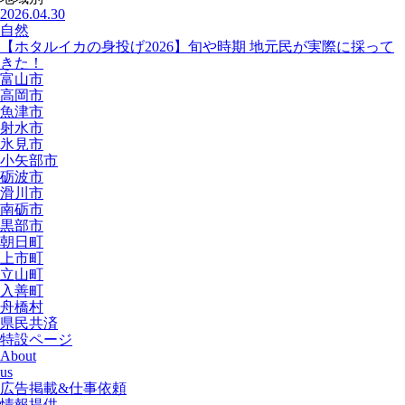
2026.04.30
自然
【ホタルイカの身投げ2026】旬や時期 地元民が実際に採って
きた！
富山市
高岡市
魚津市
射水市
氷見市
小矢部市
砺波市
滑川市
南砺市
黒部市
朝日町
上市町
立山町
入善町
舟橋村
県民共済
特設ページ
About
us
広告掲載&仕事依頼
情報提供