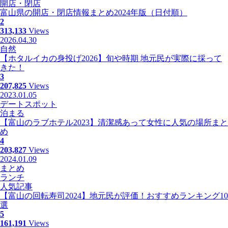
開店・閉店
富山県の開店・閉店情報まとめ2024年版（日付順）
2
313,133
Views
2026.04.30
自然
【ホタルイカの身投げ2026】旬や時期 地元民が実際に採って
きた！
3
207,825
Views
2023.01.05
デートスポット
泊まる
【富山のラブホテル2023】清潔感あって女性に人気の場所まと
め
4
203,827
Views
2024.01.09
まとめ
ランチ
人気記事
【富山の回転寿司2024】地元民が評価！おすすめランキング10
選
5
161,191
Views