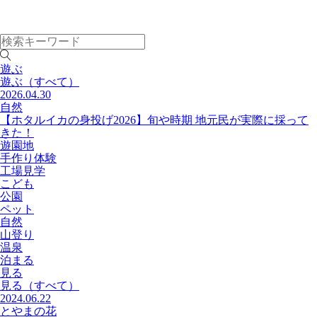
遊ぶ
遊ぶ
（すべて）
2026.04.30
自然
【ホタルイカの身投げ2026】旬や時期 地元民が実際に採って
きた！
遊園地
手作り体験
工場見学
こども
公園
ペット
自然
山登り
温泉
泊まる
見る
見る
（すべて）
2024.06.22
とやまの花