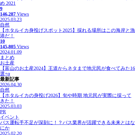
め 2021
9
146,287
Views
2025.03.23
自然
【ホタルイカ身投げスポット2025】採れる場所はこの海岸と漁
港だ！
10
145,805
Views
2024.01.09
まとめ
お土産
【富山のお土産2024】王道からネタまで地元民が食べてみた16
選+α
最新記事
2026.04.30
自然
【ホタルイカの身投げ2026】旬や時期 地元民が実際に採って
きた！
2025.03.03
PR
イベント
バス運転手不足が深刻に！？バス業界が活躍できる未来とはな
にか
2025.02.20