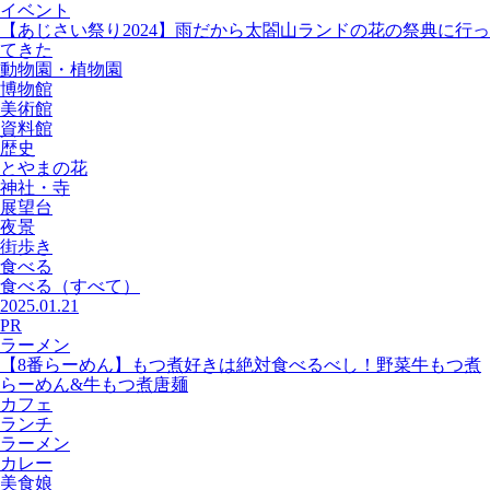
イベント
【あじさい祭り2024】雨だから太閤山ランドの花の祭典に行っ
てきた
動物園・植物園
博物館
美術館
資料館
歴史
とやまの花
神社・寺
展望台
夜景
街歩き
食べる
食べる
（すべて）
2025.01.21
PR
ラーメン
【8番らーめん】もつ煮好きは絶対食べるべし！野菜牛もつ煮
らーめん&牛もつ煮唐麺
カフェ
ランチ
ラーメン
カレー
美食娘