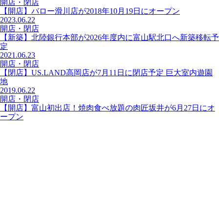
開店・閉店
【開店】バロー滑川店が2018年10月19日にオープン
2023.06.22
開店・閉店
【新築】北陸銀行本部が2026年度内に富山駅北口へ新築移転予
定
2021.06.23
開店・閉店
【閉店】US.LAND高岡店が7月11日に閉店予定 巨大室内遊園
地
2019.06.22
開店・閉店
【開店】富山初出店！焼肉食べ放題の肉匠坂井が6月27日にオ
ープン