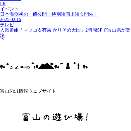
PR
イベント
日本海側初の一般公開！特別映画上映会開催！
2025.02.16
テレビ
人気番組「マツコ＆有吉 かりそめ天国」2時間SPで富山県が登
場
富山No.1情報ウェブサイト