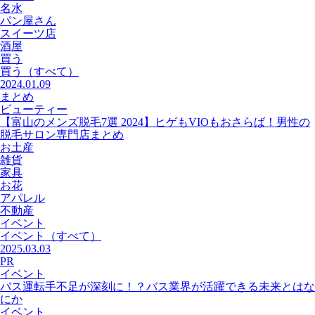
名水
パン屋さん
スイーツ店
酒屋
買う
買う
（すべて）
2024.01.09
まとめ
ビューティー
【富山のメンズ脱毛7選 2024】ヒゲもVIOもおさらば！男性の
脱毛サロン専門店まとめ
お土産
雑貨
家具
お花
アパレル
不動産
イベント
イベント
（すべて）
2025.03.03
PR
イベント
バス運転手不足が深刻に！？バス業界が活躍できる未来とはな
にか
イベント