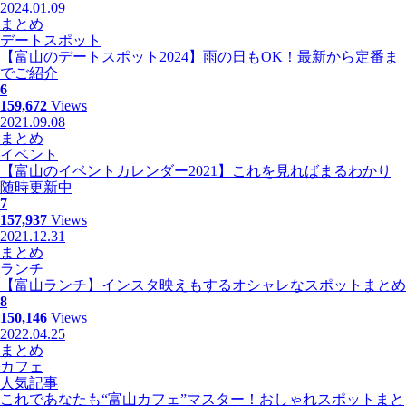
2024.01.09
まとめ
デートスポット
【富山のデートスポット2024】雨の日もOK！最新から定番ま
でご紹介
6
159,672
Views
2021.09.08
まとめ
イベント
【富山のイベントカレンダー2021】これを見ればまるわかり
随時更新中
7
157,937
Views
2021.12.31
まとめ
ランチ
【富山ランチ】インスタ映えもするオシャレなスポットまとめ
8
150,146
Views
2022.04.25
まとめ
カフェ
人気記事
これであなたも“富山カフェ”マスター！おしゃれスポットまと