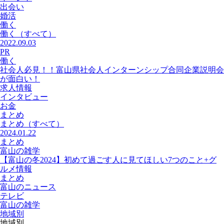
出会い
婚活
働く
働く
（すべて）
2022.09.03
PR
働く
社会人必見！！富山県社会人インターンシップ合同企業説明会
が面白い！
求人情報
インタビュー
お金
まとめ
まとめ
（すべて）
2024.01.22
まとめ
富山の雑学
【富山の冬2024】初めて過ごす人に見てほしい7つのこと+グ
ルメ情報
まとめ
富山のニュース
テレビ
富山の雑学
地域別
地域別