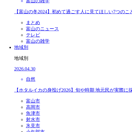
富山の雑学
【富山の冬2024】初めて過ごす人に見てほしい7つのこ
まとめ
富山のニュース
テレビ
富山の雑学
地域別
地域別
2026.04.30
自然
【ホタルイカの身投げ2026】旬や時期 地元民が実際に
富山市
高岡市
魚津市
射水市
氷見市
小矢部市