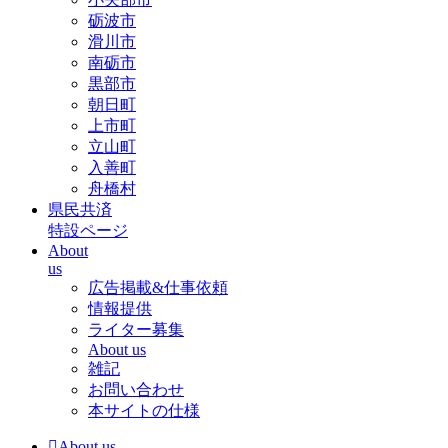
砺波市
滑川市
南砺市
黒部市
朝日町
上市町
立山町
入善町
舟橋村
県民共済
特設ページ
About
us
広告掲載&仕事依頼
情報提供
ライター募集
About us
雑記
お問い合わせ
本サイトの仕様
About us