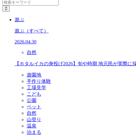
遊ぶ
遊ぶ
（すべて）
2026.04.30
自然
【ホタルイカの身投げ2026】旬や時期 地元民が実際に
遊園地
手作り体験
工場見学
こども
公園
ペット
自然
山登り
温泉
泊まる