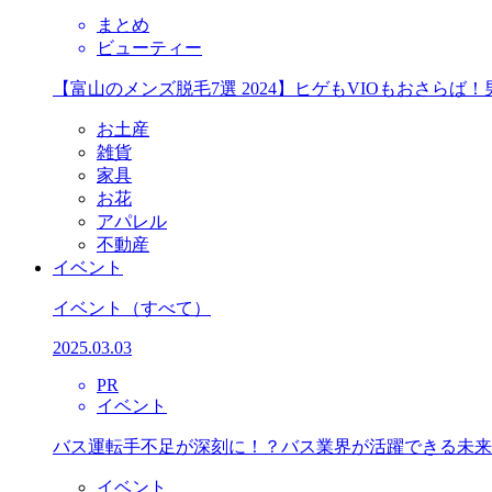
まとめ
ビューティー
【富山のメンズ脱毛7選 2024】ヒゲもVIOもおさら
お土産
雑貨
家具
お花
アパレル
不動産
イベント
イベント
（すべて）
2025.03.03
PR
イベント
バス運転手不足が深刻に！？バス業界が活躍できる未来
イベント