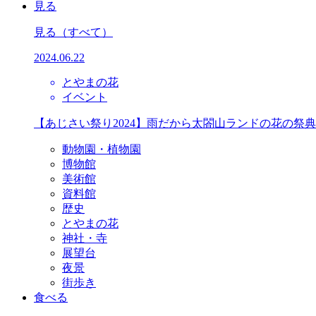
見る
見る
（すべて）
2024.06.22
とやまの花
イベント
【あじさい祭り2024】雨だから太閤山ランドの花の祭
動物園・植物園
博物館
美術館
資料館
歴史
とやまの花
神社・寺
展望台
夜景
街歩き
食べる