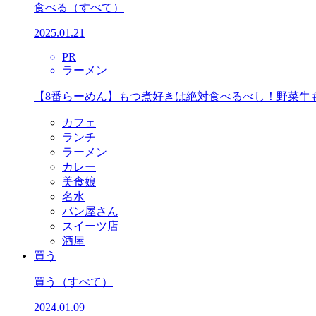
食べる
（すべて）
2025.01.21
PR
ラーメン
【8番らーめん】もつ煮好きは絶対食べるべし！野菜牛
カフェ
ランチ
ラーメン
カレー
美食娘
名水
パン屋さん
スイーツ店
酒屋
買う
買う
（すべて）
2024.01.09